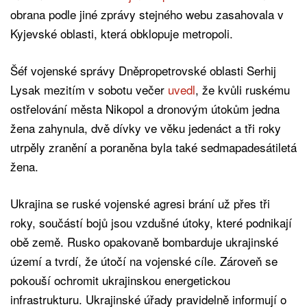
obrana podle jiné zprávy stejného webu zasahovala v
Kyjevské oblasti, která obklopuje metropoli.
Šéf vojenské správy Dněpropetrovské oblasti Serhij
Lysak mezitím v sobotu večer
uvedl
, že kvůli ruskému
ostřelování města Nikopol a dronovým útokům jedna
žena zahynula, dvě dívky ve věku jedenáct a tři roky
utrpěly zranění a poraněna byla také sedmapadesátiletá
žena.
Ukrajina se ruské vojenské agresi brání už přes tři
roky, součástí bojů jsou vzdušné útoky, které podnikají
obě země. Rusko opakovaně bombarduje ukrajinské
území a tvrdí, že útočí na vojenské cíle. Zároveň se
pokouší ochromit ukrajinskou energetickou
infrastrukturu. Ukrajinské úřady pravidelně informují o