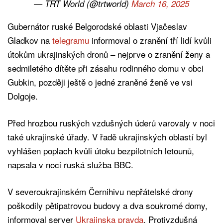
— TRT World (@trtworld)
March 16, 2025
Gubernátor ruské Belgorodské oblasti Vjačeslav
Gladkov na
telegramu
informoval o zranění tří lidí kvůli
útokům ukrajinských dronů – nejprve o zranění ženy a
sedmiletého dítěte při zásahu rodinného domu v obci
Gubkin, později ještě o jedné zraněné ženě ve vsi
Dolgoje.
Před hrozbou ruských vzdušných úderů varovaly v noci
také ukrajinské úřady. V řadě ukrajinských oblastí byl
vyhlášen poplach kvůli útoku bezpilotních letounů,
napsala v noci ruská služba BBC.
V severoukrajinském Černihivu nepřátelské drony
poškodily pětipatrovou budovy a dva soukromé domy,
informoval server
Ukrajinska pravda
. Protivzdušná