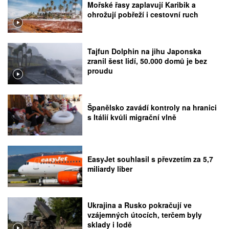
Mořské řasy zaplavují Karibik a
ohrožují pobřeží i cestovní ruch
Tajfun Dolphin na jihu Japonska
zranil šest lidí, 50.000 domů je bez
proudu
Španělsko zavádí kontroly na hranici
s Itálií kvůli migrační vlně
EasyJet souhlasil s převzetím za 5,7
miliardy liber
Ukrajina a Rusko pokračují ve
vzájemných útocích, terčem byly
sklady i lodě