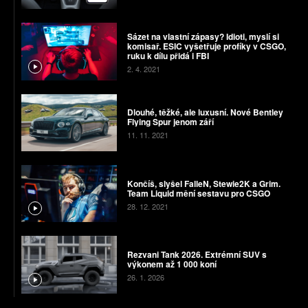
Sázet na vlastní zápasy? Idioti, myslí si
komisař. ESIC vyšetřuje profíky v CSGO,
ruku k dílu přidá i FBI
2. 4. 2021
Dlouhé, těžké, ale luxusní. Nové Bentley
Flying Spur jenom září
11. 11. 2021
Končíš, slyšel FalleN, Stewie2K a Grim.
Team Liquid mění sestavu pro CSGO
28. 12. 2021
Rezvani Tank 2026. Extrémní SUV s
výkonem až 1 000 koní
26. 1. 2026