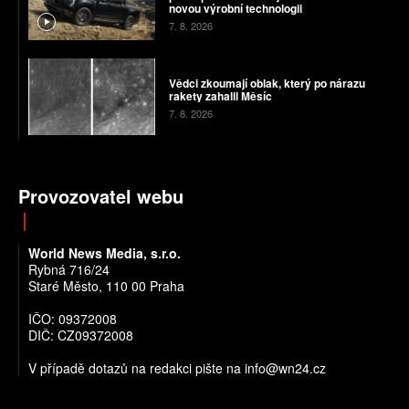
novou výrobní technologii
7. 8. 2026
Vědci zkoumají oblak, který po nárazu
rakety zahalil Měsíc
7. 8. 2026
Provozovatel webu
World News Media, s.r.o.
Rybná 716/24
Staré Město, 110 00 Praha
IČO: 09372008
DIČ: CZ09372008
V případě dotazů na redakci pište na info@wn24.cz