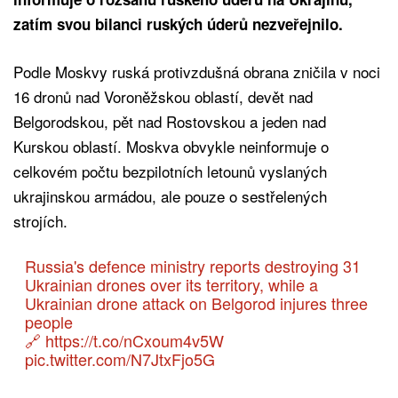
zatím svou bilanci ruských úderů nezveřejnilo.
Podle Moskvy ruská protivzdušná obrana zničila v noci
16 dronů nad Voroněžskou oblastí, devět nad
Belgorodskou, pět nad Rostovskou a jeden nad
Kurskou oblastí. Moskva obvykle neinformuje o
celkovém počtu bezpilotních letounů vyslaných
ukrajinskou armádou, ale pouze o sestřelených
strojích.
Russia's defence ministry reports destroying 31
Ukrainian drones over its territory, while a
Ukrainian drone attack on Belgorod injures three
people
🔗
https://t.co/nCxoum4v5W
pic.twitter.com/N7JtxFjo5G