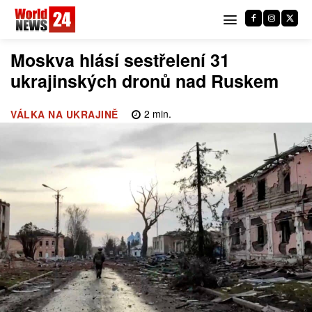
Moskva hlásí sestřelení 31
ukrajinských dronů nad Ruskem
2
min.
VÁLKA NA UKRAJINĚ