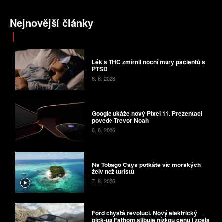
Nejnovější články
Lék s THC zmírnil noční můry pacientů s
PTSD
8. 8. 2026
Google ukáže nový Pixel 11. Prezentaci
povede Trevor Noah
8. 8. 2026
Na Tobago Cays potkáte víc mořských
želv než turistů
7. 8. 2026
Ford chystá revoluci. Nový elektrický
pick-up Fathom slibuje nízkou cenu i zcela