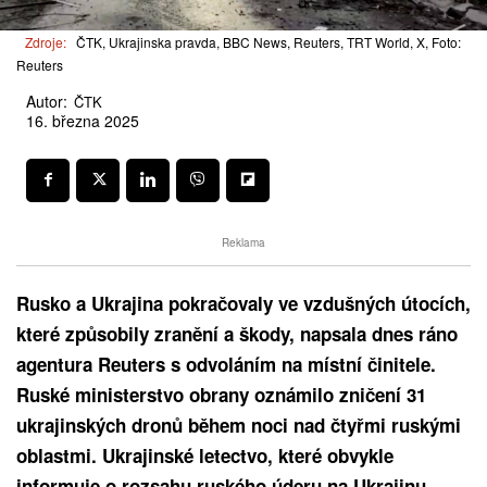
Zdroje:
ČTK, Ukrajinska pravda, BBC News, Reuters, TRT World, X, Foto:
Reuters
Autor:
ČTK
16. března 2025
Reklama
Rusko a Ukrajina pokračovaly ve vzdušných útocích,
které způsobily zranění a škody, napsala dnes ráno
agentura Reuters s odvoláním na místní činitele.
Ruské ministerstvo obrany oznámilo zničení 31
ukrajinských dronů během noci nad čtyřmi ruskými
oblastmi. Ukrajinské letectvo, které obvykle
informuje o rozsahu ruského úderu na Ukrajinu,