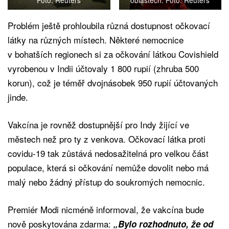
Foto: Reuters
oblastech. Foto: Reuters
Problém ještě prohloubila různá dostupnost očkovací
látky na různých místech. Některé nemocnice
v bohatších regionech si za očkování látkou Covishield
vyrobenou v Indii účtovaly 1 800 rupií (zhruba 500
korun), což je téměř dvojnásobek 950 rupií účtovaných
jinde.
Vakcína je rovněž dostupnější pro Indy žijící ve
městech než pro ty z venkova. Očkovací látka proti
covidu-19 tak zůstává nedosažitelná pro velkou část
populace, která si očkování nemůže dovolit nebo má
malý nebo žádný přístup do soukromých nemocnic.
Premiér Modi nicméně informoval, že vakcína bude
nově poskytována zdarma:
„Bylo rozhodnuto, že od