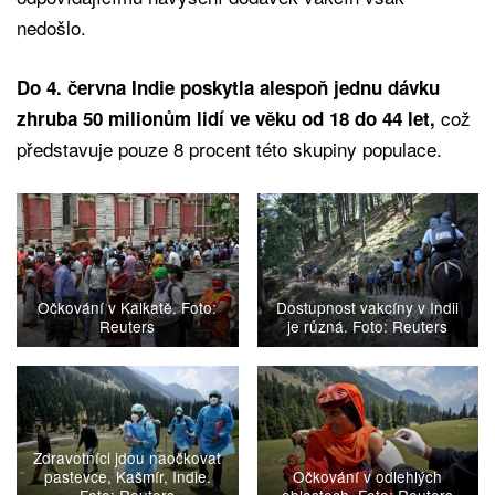
nedošlo.
Do 4. června Indie poskytla alespoň jednu dávku
což
zhruba 50 milionům lidí ve věku od 18 do 44 let,
představuje pouze 8 procent této skupiny populace.
Očkování v Kalkatě. Foto:
Dostupnost vakcíny v Indii
Reuters
je různá. Foto: Reuters
Zdravotníci jdou naočkovat
pastevce, Kašmír, Indie.
Očkování v odlehlých