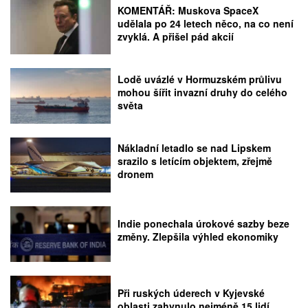
KOMENTÁŘ: Muskova SpaceX
udělala po 24 letech něco, na co není
zvyklá. A přišel pád akcií
Lodě uvázlé v Hormuzském průlivu
mohou šířit invazní druhy do celého
světa
Nákladní letadlo se nad Lipskem
srazilo s letícím objektem, zřejmě
dronem
Indie ponechala úrokové sazby beze
změny. Zlepšila výhled ekonomiky
Při ruských úderech v Kyjevské
oblasti zahynulo nejméně 15 lidí