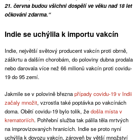
21. června budou všichni dospělí ve věku nad 18 let
očkováni zdarma.“
Indie se uchýlila k importu vakcín
Indie, největší světový producent vakcín proti obrně,
záškrtu a dalším chorobám, do poloviny dubna prodala
nebo darovala více než 66 milionů vakcín proti covidu-
19 do 95 zemí.
Jakmile se v polovině března
případy covidu-19 v Indii
začaly množit
, vzrostla také poptávka po vakcínách
doma. Obětí covidu-19 bylo tolik, že
došla místa v
krematoriích
. Pohřební služba tak pálila těla mrtvých
na improvizovaných hranicích. Indie se proto nyní
uchýlila k dovozu vakcín, zároveň by větší množství