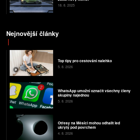
18. 8. 2025
Nejnovější články
Top tipy pro cestování nalehko
5. 8. 2026
WhatsApp umožní označit všechny členy
skupiny najednou
5. 8. 2026
Otřesy na Měsíci mohou odhalit led
ukrytý pod povrchem
4. 8. 2026