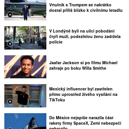
Vrtulník s Trumpem se nakrátko
dostal příliš blízko k civilnímu letadlu
V Londýně byli na ulici pobodáni
čtyři muži, podezřelou ženu zadržela
policie
Jaafar Jackson si po filmu Michael
zahraje po boku Willa Smithe
Mexický influencer byl zastřelen
přímo uprostřed živého vysílání na
TikToku
Do Měsíce nejspíše narazila část
rakety firmy SpaceX, Zemi nebezpečí
nehrozilo