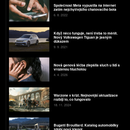
Společnost Meta vypustila na internet
zatím nejchytřejšího chatovacího bota
6. 8. 2022
Když něco funguje, není třeba to měnit.
Nový Volkswagen Tiguan je jasným
důkazem
9. 9. 2021
Nová genová léčba zlepšila sluch u lidí s
vrozenou hluchotou
4. 4. 2026
Warzone v krizi. Nejnovější aktualizace
rozbíjí to, co fungovalo
18. 11. 2024
Bugatti Brouillard. Katalog automobilky
zdobí nový klenot