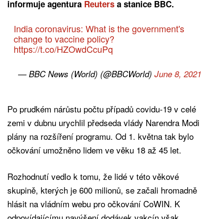
informuje agentura
Reuters
a stanice BBC.
India coronavirus: What is the government's
change to vaccine policy?
https://t.co/HZOwdCcuPq
— BBC News (World) (@BBCWorld)
June 8, 2021
Po prudkém nárůstu počtu případů covidu-19 v celé
zemi v dubnu urychlil předseda vlády Narendra Modi
plány na rozšíření programu. Od 1. května tak bylo
očkování umožněno lidem ve věku 18 až 45 let.
Rozhodnutí vedlo k tomu, že lidé v této věkové
skupině, kterých je 600 milionů, se začali hromadně
hlásit na vládním webu pro očkování CoWIN. K
odpovídajícímu navýšení dodávek vakcín však