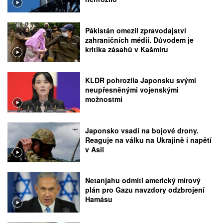
Pákistán omezil zpravodajství
zahraničních médií. Důvodem je
kritika zásahů v Kašmíru
KLDR pohrozila Japonsku svými
neupřesněnými vojenskými
možnostmi
Japonsko vsadí na bojové drony.
Reaguje na válku na Ukrajině i napětí
v Asii
Netanjahu odmítl americký mírový
plán pro Gazu navzdory odzbrojení
Hamásu