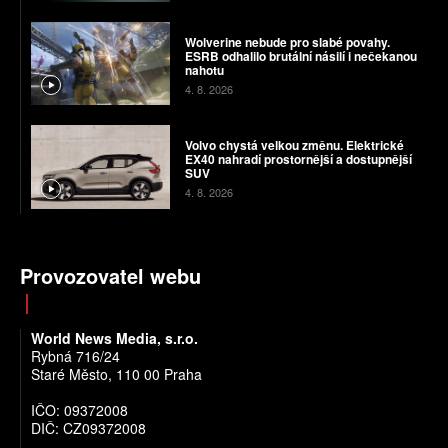
Wolverine nebude pro slabé povahy.
ESRB odhalilo brutální násilí i nečekanou
nahotu
4. 8. 2026
Volvo chystá velkou změnu. Elektrické
EX40 nahradí prostornější a dostupnější
SUV
4. 8. 2026
Provozovatel webu
World News Media, s.r.o.
Rybná 716/24
Staré Město, 110 00 Praha
IČO: 09372008
DIČ: CZ09372008