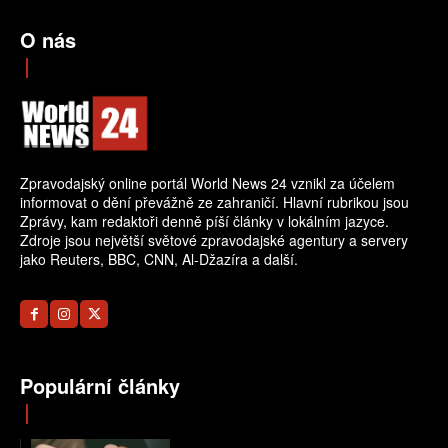
O nás
Zpravodajský online portál World News 24 vznikl za účelem
informovat o dění převážně ze zahraničí. Hlavní rubrikou jsou
Zprávy, kam redaktoři denně píší články v lokálním jazyce.
Zdroje jsou největší světové zpravodajské agentury a servery
jako Reuters, BBC, CNN, Al-Džazíra a další.
Populární články