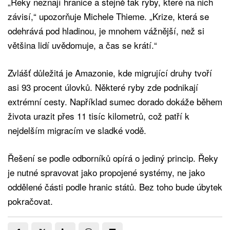
„Řeky neznají hranice a stejně tak ryby, které na nich
závisí,“ upozorňuje Michele Thieme. „Krize, která se
odehrává pod hladinou, je mnohem vážnější, než si
většina lidí uvědomuje, a čas se krátí.“
Zvlášť důležitá je Amazonie, kde migrující druhy tvoří
asi 93 procent úlovků. Některé ryby zde podnikají
extrémní cesty. Například sumec dorado dokáže během
života urazit přes 11 tisíc kilometrů, což patří k
nejdelším migracím ve sladké vodě.
Řešení se podle odborníků opírá o jediný princip. Řeky
je nutné spravovat jako propojené systémy, ne jako
oddělené části podle hranic států. Bez toho bude úbytek
pokračovat.