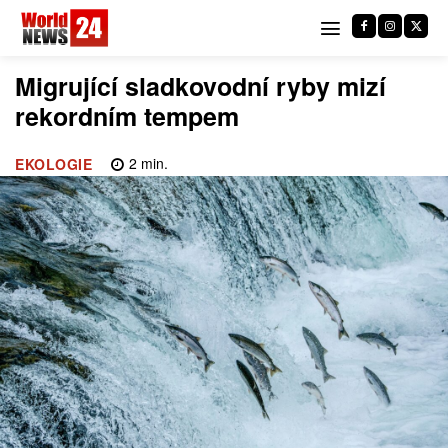
Migrující sladkovodní ryby mizí
rekordním tempem
2
min.
EKOLOGIE