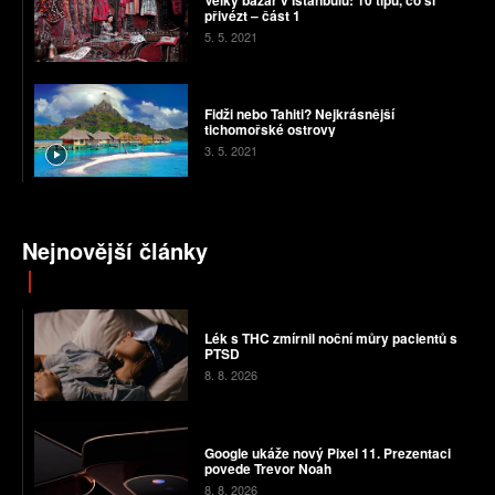
přivézt – část 1
5. 5. 2021
Fidži nebo Tahiti? Nejkrásnější
tichomořské ostrovy
3. 5. 2021
Nejnovější články
Lék s THC zmírnil noční můry pacientů s
PTSD
8. 8. 2026
Google ukáže nový Pixel 11. Prezentaci
povede Trevor Noah
8. 8. 2026