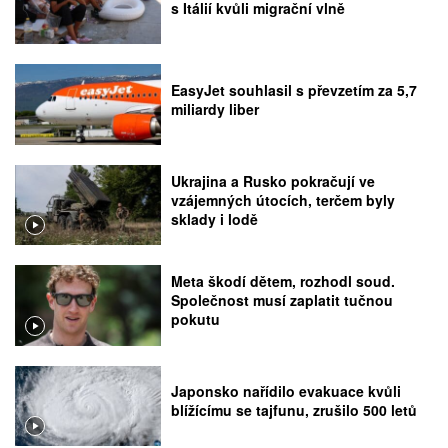
s Itálií kvůli migrační vlně
EasyJet souhlasil s převzetím za 5,7
miliardy liber
Ukrajina a Rusko pokračují ve
vzájemných útocích, terčem byly
sklady i lodě
Meta škodí dětem, rozhodl soud.
Společnost musí zaplatit tučnou
pokutu
Japonsko nařídilo evakuace kvůli
blížícímu se tajfunu, zrušilo 500 letů