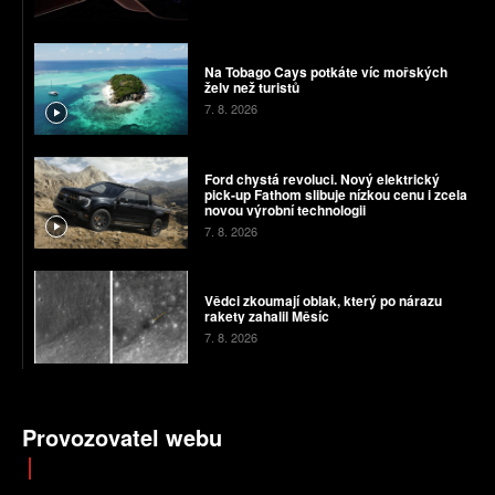
Na Tobago Cays potkáte víc mořských
želv než turistů
7. 8. 2026
Ford chystá revoluci. Nový elektrický
pick-up Fathom slibuje nízkou cenu i zcela
novou výrobní technologii
7. 8. 2026
Vědci zkoumají oblak, který po nárazu
rakety zahalil Měsíc
7. 8. 2026
Provozovatel webu