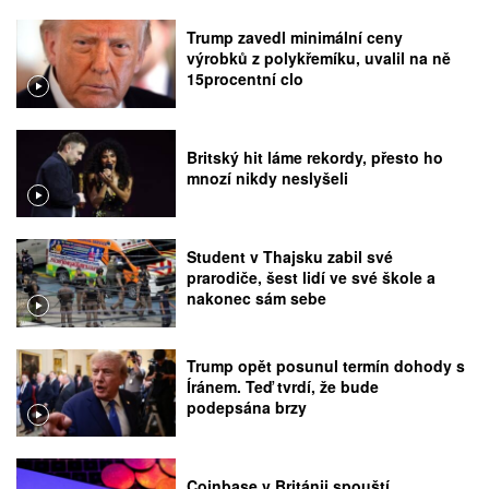
Trump zavedl minimální ceny
výrobků z polykřemíku, uvalil na ně
15procentní clo
Britský hit láme rekordy, přesto ho
mnozí nikdy neslyšeli
Student v Thajsku zabil své
prarodiče, šest lidí ve své škole a
nakonec sám sebe
Trump opět posunul termín dohody s
Íránem. Teď tvrdí, že bude
podepsána brzy
Coinbase v Británii spouští