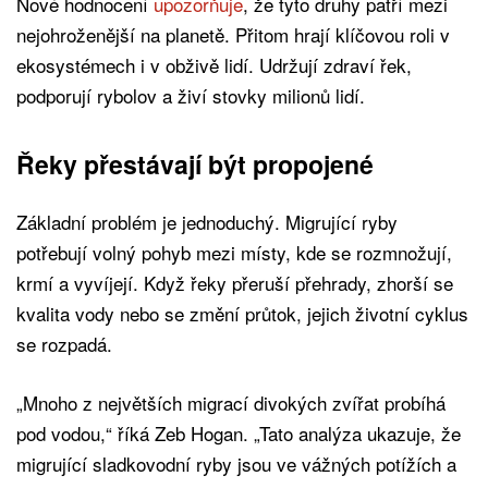
Nové hodnocení
upozorňuje
, že tyto druhy patří mezi
nejohroženější na planetě. Přitom hrají klíčovou roli v
ekosystémech i v obživě lidí. Udržují zdraví řek,
podporují rybolov a živí stovky milionů lidí.
Řeky přestávají být propojené
Základní problém je jednoduchý. Migrující ryby
potřebují volný pohyb mezi místy, kde se rozmnožují,
krmí a vyvíjejí. Když řeky přeruší přehrady, zhorší se
kvalita vody nebo se změní průtok, jejich životní cyklus
se rozpadá.
„Mnoho z největších migrací divokých zvířat probíhá
pod vodou,“ říká Zeb Hogan. „Tato analýza ukazuje, že
migrující sladkovodní ryby jsou ve vážných potížích a