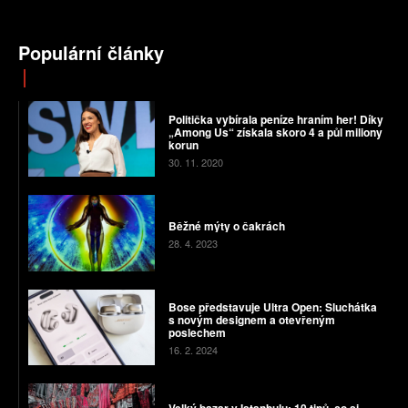
Populární články
Politička vybírala peníze hraním her! Díky
„Among Us“ získala skoro 4 a půl miliony
korun
30. 11. 2020
Běžné mýty o čakrách
28. 4. 2023
Bose představuje Ultra Open: Sluchátka
s novým designem a otevřeným
poslechem
16. 2. 2024
Velký bazar v Istanbulu: 10 tipů, co si