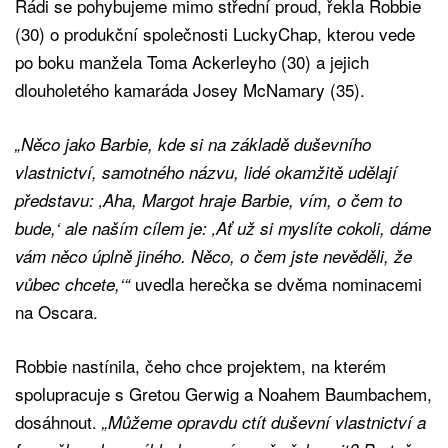
Rádi se pohybujeme mimo střední proud, řekla Robbie
(30) o produkční společnosti LuckyChap, kterou vede
po boku manžela Toma Ackerleyho (30) a jejich
dlouholetého kamaráda Josey McNamary (35).
„Něco jako Barbie, kde si na základě duševního
vlastnictví, samotného názvu, lidé okamžitě udělají
představu: ‚Aha, Margot hraje Barbie, vím, o čem to
bude,‘ ale naším cílem je: ‚Ať už si myslíte cokoli, dáme
vám něco úplně jiného. Něco, o čem jste nevěděli, že
uvedla herečka se dvěma nominacemi
vůbec chcete,‘“
na Oscara.
Robbie nastínila, čeho chce projektem, na kterém
spolupracuje s Gretou Gerwig a Noahem Baumbachem,
dosáhnout.
„Můžeme opravdu ctít duševní vlastnictví a