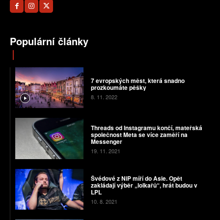
Populární články
7 evropských měst, která snadno
prozkoumáte pěšky
8. 11. 2022
Threads od Instagramu končí, mateřská
společnost Meta se více zaměří na
Messenger
19. 11. 2021
Švédové z NiP míří do Asie. Opět
zakládají výběr „lolkařů“, hrát budou v
LPL
10. 8. 2021