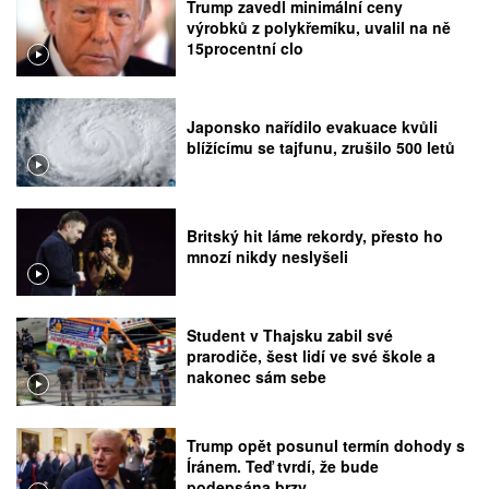
Trump zavedl minimální ceny
výrobků z polykřemíku, uvalil na ně
15procentní clo
Japonsko nařídilo evakuace kvůli
blížícímu se tajfunu, zrušilo 500 letů
Britský hit láme rekordy, přesto ho
mnozí nikdy neslyšeli
Student v Thajsku zabil své
prarodiče, šest lidí ve své škole a
nakonec sám sebe
Trump opět posunul termín dohody s
Íránem. Teď tvrdí, že bude
podepsána brzy