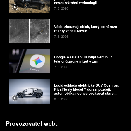
novou výrobní technologii
7. 8. 2026
Vědci zkoumají oblak, který po nárazu
rakety zahalil Měsíc
7. 8. 2026
Google Assistant ustoupí Gemini. Z
telefonů začne mizet v září
7. 8. 2026
Lucid odkládá elektrické SUV Cosmos.
Rival Tesly Model Y dorazí později,
automobilka nechce opakovat staré
chyby
6. 8. 2026
Provozovatel webu