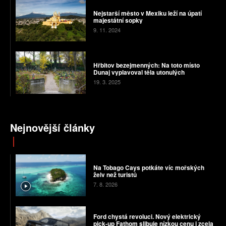
Nejstarší město v Mexiku leží na úpatí
majestátní sopky
9. 11. 2024
Hřbitov bezejmenných: Na toto místo
Dunaj vyplavoval těla utonulých
19. 3. 2025
Nejnovější články
Na Tobago Cays potkáte víc mořských
želv než turistů
7. 8. 2026
Ford chystá revoluci. Nový elektrický
pick-up Fathom slibuje nízkou cenu i zcela