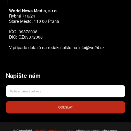
World News Media, s.r.o.
Rybná 716/24
Staré Město, 110 00 Praha
IČO: 09372008
DIČ: CZ09372008
V případě dotazů na redakci pište na info@wn24.cz
Napište nám
ODESLAT
© Copyright |
World News Media, s.r.o.
| všechna práva vyhrazena.