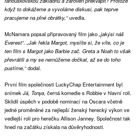
fanouškovskou základnu a zároveň překvapit? Protože
když to dokážeme a vyvoláme diskusi, pak teprve
uvedla.
pracujeme na plné obrátky,“
McNamara popsal připravovaný film jako
„jakýsi náš
.
Everest“
„Jak řekla Margot, myslíte si, že víte, co je
ten film s Margot jako Barbie zač. Greta a Noah to však
převrátili a my se nemůžeme dočkat, až se do toho
dodal.
pustíme,“
První film společnosti LuckyChap Entertainment byl
snímek
, černá komedie s Robbie v hlavní roli.
Já, Tonya
Sklidil úspěch v podobě nominací na Oscara včetně
jedné proměněné za nejlepší ženský herecký výkon ve
vedlejší roli pro herečku Allison Janney. Společnost tak
hned na začátku získala na důvěryhodnosti.