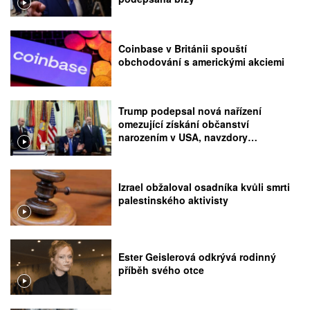
Coinbase v Británii spouští
obchodování s americkými akciemi
Trump podepsal nová nařízení
omezující získání občanství
narozením v USA, navzdory
rozhodnutí Nejvyššího soudu
Izrael obžaloval osadníka kvůli smrti
palestinského aktivisty
Ester Geislerová odkrývá rodinný
příběh svého otce