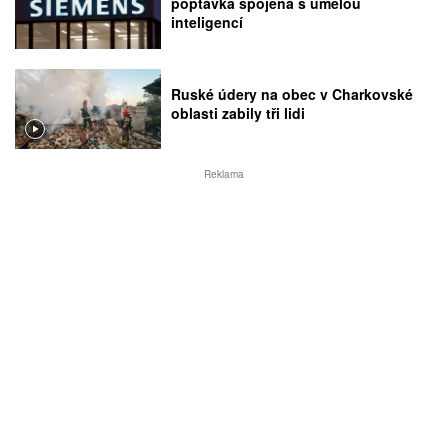
poptávka spojená s umělou
inteligencí
Ruské údery na obec v Charkovské
oblasti zabily tři lidi
Reklama