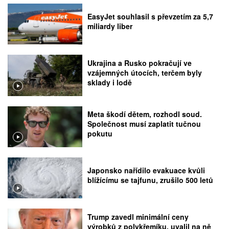
EasyJet souhlasil s převzetím za 5,7
miliardy liber
Ukrajina a Rusko pokračují ve
vzájemných útocích, terčem byly
sklady i lodě
Meta škodí dětem, rozhodl soud.
Společnost musí zaplatit tučnou
pokutu
Japonsko nařídilo evakuace kvůli
blížícímu se tajfunu, zrušilo 500 letů
Trump zavedl minimální ceny
výrobků z polykřemíku, uvalil na ně