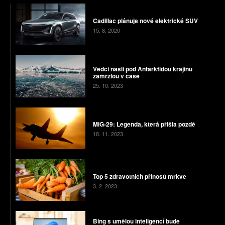
Cadillac plánuje nové elektrické SUV
15. 8. 2020
Vědci našli pod Antarktidou krajinu
zamrzlou v čase
25. 10. 2023
MiG-29: Legenda, která přišla pozdě
18. 11. 2023
Top 5 zdravotních přínosů mrkve
3. 2. 2023
Bing s umělou inteligencí bude