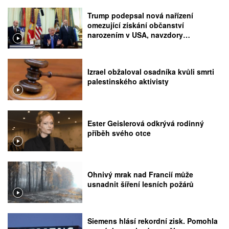
Trump podepsal nová nařízení
omezující získání občanství
narozením v USA, navzdory
rozhodnutí Nejvyššího soudu
Izrael obžaloval osadníka kvůli smrti
palestinského aktivisty
Ester Geislerová odkrývá rodinný
příběh svého otce
Ohnivý mrak nad Francií může
usnadnit šíření lesních požárů
Siemens hlásí rekordní zisk. Pomohla