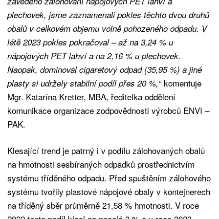
zavedeno zálohování nápojových PET lahví a
plechovek, jsme zaznamenali pokles těchto dvou druhů
obalů v celkovém objemu volně pohozeného odpadu. V
létě 2023 pokles pokračoval – až na 3,24 % u
nápojových PET lahví a na 2,16 % u plechovek.
Naopak, dominoval cigaretový odpad (35,95 %) a jiné
komentuje
plasty si udržely stabilní podíl přes 20 %,“
Mgr. Katarína Kretter, MBA, ředitelka oddělení
komunikace organizace zodpovědnosti výrobců ENVI –
PAK.
Klesající trend je patrný i v podílu zálohovaných obalů
na hmotnosti sesbíraných odpadků prostřednictvím
systému tříděného odpadu. Před spuštěním zálohového
systému tvořily plastové nápojové obaly v kontejnerech
na tříděný sběr průměrně 21,58 % hmotnosti. V roce
2022 tento podíl klesl na necelá 3 % a v roce 2023