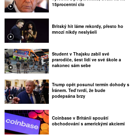
15procentní clo
Britský hit láme rekordy, přesto ho
mnozí nikdy neslyšeli
Student v Thajsku zabil své
prarodiče, šest lidí ve své škole a
nakonec sám sebe
Trump opět posunul termín dohody s
Íránem. Teď tvrdí, že bude
podepsána brzy
Coinbase v Británii spouští
obchodování s americkými akciemi