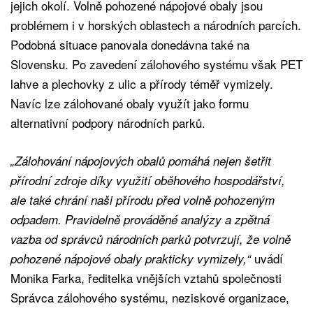
jejich okolí. Volně pohozené nápojové obaly jsou
problémem i v horských oblastech a národních parcích.
Podobná situace panovala donedávna také na
Slovensku. Po zavedení zálohového systému však PET
lahve a plechovky z ulic a přírody téměř vymizely.
Navíc lze zálohované obaly využít jako formu
alternativní podpory národních parků.
„Zálohování nápojových obalů pomáhá nejen šetřit
přírodní zdroje díky využití oběhového hospodářství,
ale také chrání naši přírodu před volně pohozeným
odpadem. Pravidelně prováděné analýzy a zpětná
vazba od správců národních parků potvrzují, že volně
uvádí
pohozené nápojové obaly prakticky vymizely,“
Monika Farka, ředitelka vnějších vztahů společnosti
Správca zálohového systému, neziskové organizace,