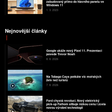
zabudovaný přímo do hlavního panelu ve
Windows 11
1. 3. 2023
Nejnovější články
Google ukáže nový Pixel 11. Prezentaci
povede Trevor Noah
8. 8. 2026
Na Tobago Cays potkáte víc mořských
želv než turistů
7. 8. 2026
Ford chystá revoluci. Nový elektrický
pick-up Fathom slibuje nízkou cenu i zcela
novou výrobní technologii