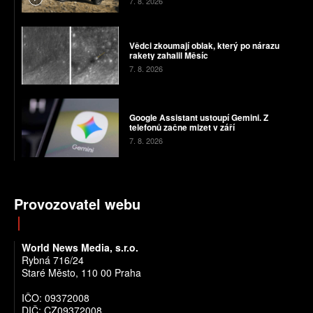
7. 8. 2026
Vědci zkoumají oblak, který po nárazu
rakety zahalil Měsíc
7. 8. 2026
Google Assistant ustoupí Gemini. Z
telefonů začne mizet v září
7. 8. 2026
Provozovatel webu
World News Media, s.r.o.
Rybná 716/24
Staré Město, 110 00 Praha
IČO: 09372008
DIČ: CZ09372008