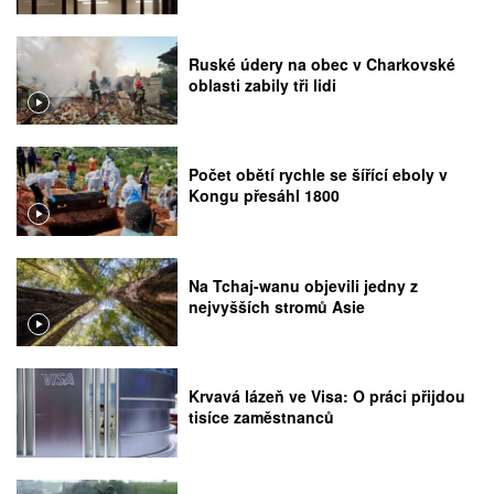
Ruské údery na obec v Charkovské
oblasti zabily tři lidi
Počet obětí rychle se šířící eboly v
Kongu přesáhl 1800
Na Tchaj-wanu objevili jedny z
nejvyšších stromů Asie
Krvavá lázeň ve Visa: O práci přijdou
tisíce zaměstnanců