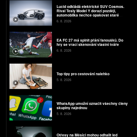
Lucid odkládá elektrické SUV Cosmos.
Rival Tesly Model Y dorazí později,
automobilka nechce opakovat staré
chyby
6. 8. 2026
EA FC 27 má splnit přání fanoušků. Do
hry se vrací skenování vlastní tváře
6. 8. 2026
Top tipy pro cestování nalehko
5. 8. 2026
WhatsApp umožní označit všechny členy
skupiny najednou
5. 8. 2026
Otřesy na Měsíci mohou odhalit led