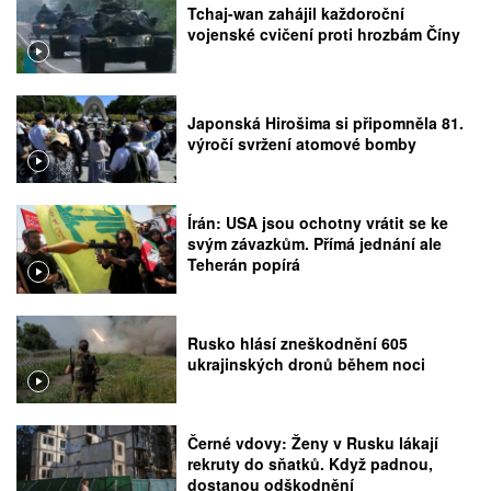
Tchaj-wan zahájil každoroční
vojenské cvičení proti hrozbám Číny
Japonská Hirošima si připomněla 81.
výročí svržení atomové bomby
Írán: USA jsou ochotny vrátit se ke
svým závazkům. Přímá jednání ale
Teherán popírá
Rusko hlásí zneškodnění 605
ukrajinských dronů během noci
Černé vdovy: Ženy v Rusku lákají
rekruty do sňatků. Když padnou,
dostanou odškodnění