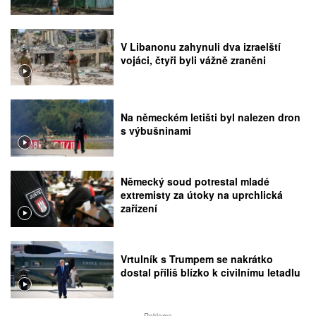
V Libanonu zahynuli dva izraelští
vojáci, čtyři byli vážně zraněni
Na německém letišti byl nalezen dron
s výbušninami
Německý soud potrestal mladé
extremisty za útoky na uprchlická
zařízení
Vrtulník s Trumpem se nakrátko
dostal příliš blízko k civilnímu letadlu
Reklama