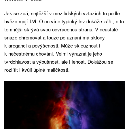
Jak se zdá, nejtěžší v mezilidských vztazích to podle
hvězd mají
. O co více typický lev dokáže zářit, o to
Lvi
temnější skrývá svou odvrácenou stranu. V neustálé
snaze ohromovat a touze po uznání má sklony
k aroganci a povýšenosti. Může sklouznout i
k nečestnému chování. Velmi výrazná je jeho
tvrdohlavost a výbušnost, ale i lenost. Dokážou se
rozlítit i kvůli úplné maličkosti.