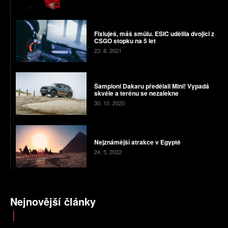
Fixluješ, máš smůlu. ESIC udělila dvojici z
CSGO stopku na 5 let
23. 8. 2021
Šampioni Dakaru předělali Mini! Vypadá
skvěle a terénu se nezalekne
30. 10. 2020
Nejznámější atrakce v Egyptě
24. 5. 2022
Nejnovější články