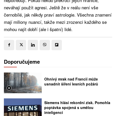
nepotřebují. Pokud někdo překročí jejich hranice,
neváhají použít agresi. Ještě že v reálu není vše
černobílé, jak někdy praví astrologie. Všechna znamení
mají miliony nuancí, takže mezi zrozenci každého se
mohou najít dobří (ale i špatní) lidé.
Doporučujeme
Ohnivý mrak nad Francií může
usnadnit šíření lesních požárů
Siemens hlásí rekordní zisk. Pomohla
poptávka spojená s umělou
inteligencí