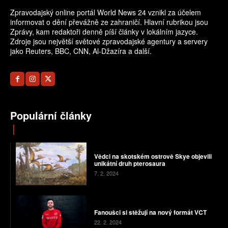
Zpravodajský online portál World News 24 vznikl za účelem
informovat o dění převážně ze zahraničí. Hlavní rubrikou jsou
Zprávy, kam redaktoři denně píší články v lokálním jazyce.
Zdroje jsou největší světové zpravodajské agentury a servery
jako Reuters, BBC, CNN, Al-Džazíra a další.
Populární články
Vědci na skotském ostrově Skye objevili
unikátní druh pterosaura
7. 2. 2024
Fanoušci si stěžují na nový formát VCT
22. 2. 2024