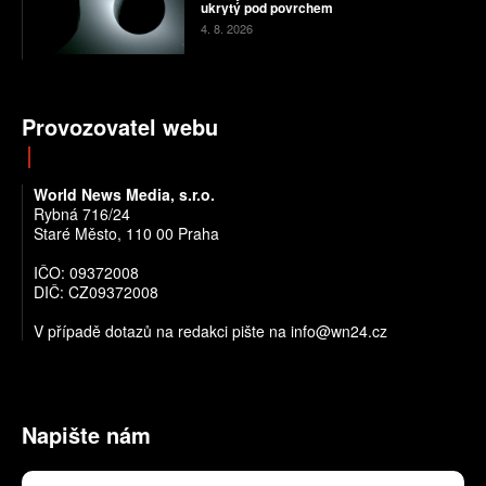
ukrytý pod povrchem
4. 8. 2026
Provozovatel webu
World News Media, s.r.o.
Rybná 716/24
Staré Město, 110 00 Praha
IČO: 09372008
DIČ: CZ09372008
V případě dotazů na redakci pište na info@wn24.cz
Napište nám