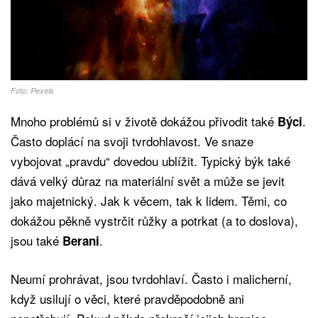
Foto: Pexels
Mnoho problémů si v životě dokážou přivodit také
.
Býci
Často doplácí na svoji tvrdohlavost. Ve snaze
vybojovat „pravdu“ dovedou ublížit. Typický býk také
dává velký důraz na materiální svět a může se jevit
jako majetnický. Jak k věcem, tak k lidem. Těmi, co
dokážou pěkně vystrčit růžky a potrkat (a to doslova),
jsou také
.
Berani
Neumí prohrávat, jsou tvrdohlaví. Často i malicherní,
když usilují o věci, které pravděpodobně ani