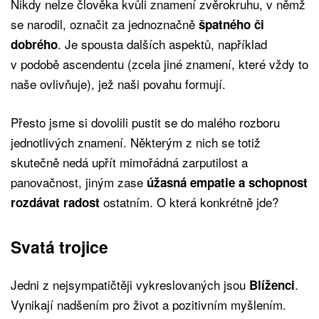
Nikdy nelze člověka kvůli znamení zvěrokruhu, v němž
se narodil, označit za jednoznačně
špatného či
. Je spousta dalších aspektů, například
dobrého
v podobě ascendentu (zcela jiné znamení, které vždy to
naše ovlivňuje), jež naši povahu formují.
Přesto jsme si dovolili pustit se do malého rozboru
jednotlivých znamení. Některým z nich se totiž
skutečně nedá upřít mimořádná zarputilost a
panovačnost, jiným zase
úžasná empatie a schopnost
ostatním. O která konkrétně jde?
rozdávat radost
Svatá trojice
Jedni z nejsympatičtěji vykreslovaných jsou
.
Blíženci
Vynikají nadšením pro život a pozitivním myšlením.