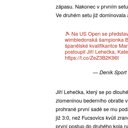
zápasu. Nakonec v prvním setu u
Ve druhém setu již dominovala 
🎾 Na US Open se představil
wimbledonská šampionka Bar
španělské kvalifikantce Ma
postoupil Jiří Lehečka, Kate
https://t.co/ZeZ3B2K96t
— Deník Sport
Jiří Lehečka, který se po dlou
zlomeninou bederního obratle vr
prohrané první sadě se mu podař
již 3:0, než Fucsovics kvůli zr
první postup do druhého kola 