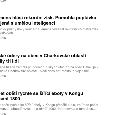
 2026
ení. Hasiči zároveň čelí neobvyklému jevu, který podle nich
ci výrazně komplikuje. Nad požáry se totiž vytvořily takzvané
umulonimby, tedy oblaka vznikající přímo působením intenzivního
.
mens hlásí rekordní zisk. Pomohla poptávka
jená s umělou inteligencí
ký průmyslový koncern Siemens vykázal rekordní čtvrtletní zisk
slových...
 2026
ké údery na obec v Charkovské oblasti
ly tři lidi
ně tři lidé zemřeli při nočních ruských útocích na obec Balaklija v
inské Charkovské oblasti, uvedl dnes šéf městské vojenské
y Vitalij Karabanov. Ukrajinské letectvo ráno oznámilo, že Rusko
 2026
i útočilo na Ukrajinu čtyřmi střelami a 101 bezpilotními letouny,
mž obrana zneškodnila 66 dronů. Informuje také o zásazích 18
 neupřesněných míst 29 ruskými drony a jednou střelou.
et obětí rychle se šířící eboly v Kongu
sáhl 1800
 obětí rychle se šířící eboly v Kongu přesáhl 1800, zatímco počet
zených případů vzrostl na téměř 4000. Informovala o tom dnes
tura Reuters s odkazem na konžské úřady.
 2026