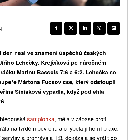
24
í den nesl ve znamení úspěchů českých
 Jiřího Lehečky. Krejčíková po náročném
ráčku Marinu Bassols 7:6 a 6:2. Lehečka se
oupeře Mártona Fucsovicse, který odstoupil
teřina Siniaková vypadla, když podlehla
6.
imbledonská
šampionka
, měla v zápase proti
rála na tvrdém povrchu a chyběla jí herní praxe.
 servisy a prohrávala 1:3, dokázala se vrátit do