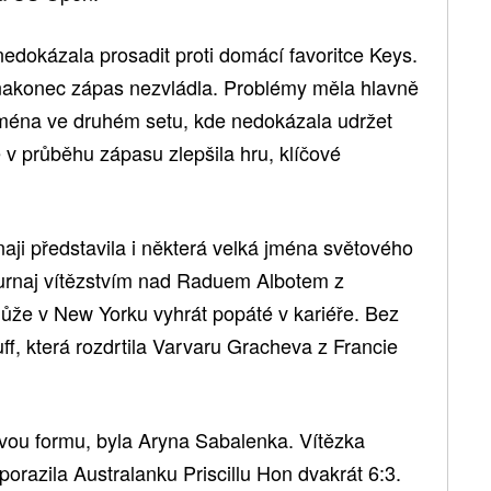
edokázala prosadit proti domácí favoritce Keys.
, nakonec zápas nezvládla. Problémy měla hlavně
jména ve druhém setu, kde nedokázala udržet
e v průběhu zápasu zlepšila hru, klíčové
naji představila i některá velká jména světového
 turnaj vítězstvím nad Raduem Albotem z
může v New Yorku vyhrát popáté v kariéře. Bez
f, která rozdrtila Varvaru Gracheva z Francie
svou formu, byla Aryna Sabalenka. Vítězka
porazila Australanku Priscillu Hon dvakrát 6:3.