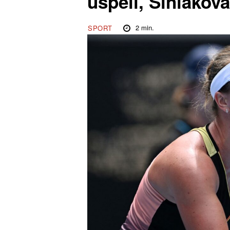
uspěli, Siniaková
2
min.
SPORT