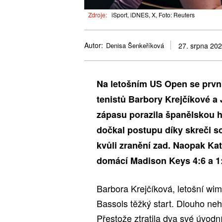
Zdroje:
iSport, iDNES, X, Foto: Reuters
Autor:
Denisa Šenkeříková
27. srpna 20
Na letošním US Open se prvn
tenistů Barbory Krejčíkové a
zápasu porazila španělskou h
dočkal postupu díky skreči s
kvůli zranění zad. Naopak Ka
domácí Madison Keys 4:6 a 1:
Barbora Krejčíková, letošní w
Bassols těžký start. Dlouho neh
Přestože ztratila dva své úvodní