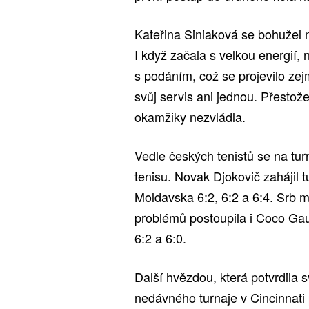
Kateřina Siniaková se bohužel n
I když začala s velkou energií
s podáním, což se projevilo ze
svůj servis ani jednou. Přestož
okamžiky nezvládla.
Vedle českých tenistů se na tur
tenisu. Novak Djokovič zahájil
Moldavska 6:2, 6:2 a 6:4. Srb 
problémů postoupila i Coco Gauf
6:2 a 6:0.
Další hvězdou, která potvrdila 
nedávného turnaje v Cincinnati 