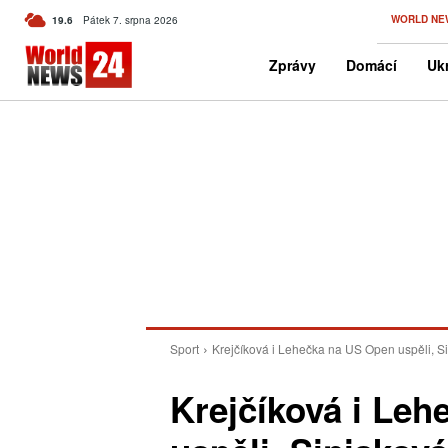
C
WORLD NE
19.6
Pátek 7. srpna 2026
Czech
Zprávy
Domácí
Ukr
Sport
Krejčíková i Lehečka na US Open uspěli, Si
Krejčíková i Le