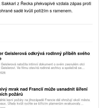
Sakkari z Řecka překvapivě vzdala zápas proti
ohrané sadě kvůli potížím s ramenem.
er Geislerová odkrývá rodinný příběh svého
e
 Geislerová natočila intimní dokument o svém zesnulém otci
 Geislerovi. Ve filmu otevírá rodinné archivy a společně se
ou Aňou skládá portrét talentovaného muže, který měl v sobě
 2026
st i temnější stránku.
ivý mrak nad Francií může usnadnit šíření
ních požárů
hlé lesní požáry na jihozápadě Francie dál ohrožují okolí města
aux. Úřady kvůli rychle se šířícím plamenům evakuovaly
itisíce lidí a nevylučují ani další rozšiřování bezpečnostních