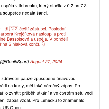
spěla v tiebreaku, který otočila z 0:2 na 7:3.
a soupeřce nedala šanci.
i tři 🇨🇿 čeští zástupci. Poslední
bora Krejčíková nastoupila proti
rině Bassolsové a uspěla. V pondělí
řina Siniaková končí. 👇
 (@DenikSport)
August 27, 2024
hé zdravotní pauze způsobené únavovou
átil na kurty, měl také náročný zápas. Po
ilo zvrátit průběh utkání a ve čtvrtém setu vedl
anění zápas vzdal. Pro Lehečku to znamenalo
na US Open.