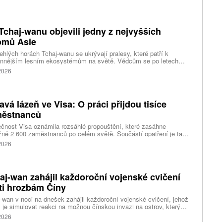
Tchaj-wanu objevili jedny z nejvyšších
omů Asie
ehlých horách Tchaj-wanu se ukrývají pralesy, které patří k
ennějším lesním ekosystémům na světě. Vědcům se po letech
ného pátrání podařilo objevit jedli tchajwanskou vysokou 84,1
 2026
, která je dnes považována za nejvyšší známý strom ve
dní Asii. Výzkum zároveň odhalil rozsáhlé porosty obřích stromů
ořádnou schopností ukládat uhlík.
avá lázeň ve Visa: O práci přijdou tisíce
ěstnanců
čnost Visa oznámila rozsáhlé propouštění, které zasáhne
ižně 2 600 zaměstnanců po celém světě. Součástí opatření je také
ní 320 pracovních míst v kalifornském Foster City, kde firma
 2026
ozuje významné technologické centrum. Vyplývá to z dokumentů
ožených úřadům státu Kalifornie.
aj-wan zahájil každoroční vojenské cvičení
ti hrozbám Číny
-wan v noci na dnešek zahájil každoroční vojenské cvičení, jehož
 je simulovat reakci na možnou čínskou invazi na ostrov, který
ng pokládá za součást svého území. Desetidenní manévry se
 2026
 konat na různých místech po celém ostrově, informovala