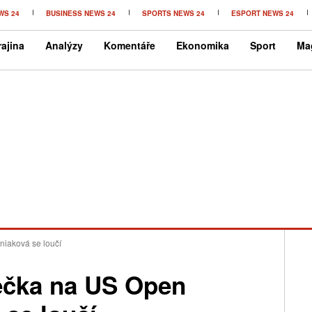
WS 24
BUSINESS NEWS 24
SPORTS NEWS 24
ESPORT NEWS 24
ajina
Analýzy
Komentáře
Ekonomika
Sport
Ma
niaková se loučí
hečka na US Open