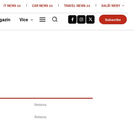
IT NEWS 24
CAR NEWS 24
TRAVEL NEWS 24
DALŠÍ WEBY
gazín
Více
Subscribe
Reklama
Reklama