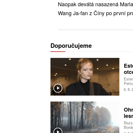
Naopak devátá nasazená Maria 
Wang Ja-fan z Číny po první pr
Doporučujeme
Est
otc
Ester
Petru
sestr
6. 8.
vřelo
Ohn
les
Rozsá
Borde
deset