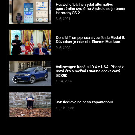
Huawei oficiálně vydal alternativu
operačního systému Android se jménem
HarmonyOS 2
3. 6. 2021
Donald Trump prodá svou Teslu Model S.
Důvodem je rozkol s Elonem Muskem
9. 6. 2025
Volkswagen končí s ID.4 v USA. Přichází
nová éra a možná i dlouho očekávaný
pickup
10. 4. 2026
Jak účelově na něco zapomenout
19. 12. 2022