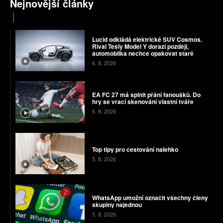
Nejnovější články
Lucid odkládá elektrické SUV Cosmos.
Rival Tesly Model Y dorazí později,
automobilka nechce opakovat staré
chyby
6. 8. 2026
EA FC 27 má splnit přání fanoušků. Do
hry se vrací skenování vlastní tváře
6. 8. 2026
Top tipy pro cestování nalehko
5. 8. 2026
WhatsApp umožní označit všechny členy
skupiny najednou
5. 8. 2026