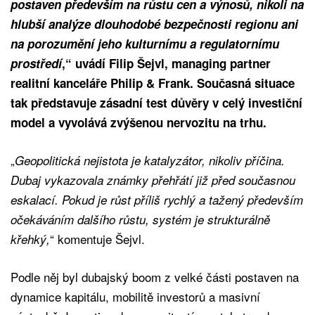
postaven především na růstu cen a výnosů, nikoli na
hlubší analýze dlouhodobé bezpečnosti regionu ani
na porozumění jeho kulturnímu a regulatornímu
prostředí
,“ uvádí Filip Šejvl, managing partner
realitní kanceláře Philip & Frank. Současná situace
tak představuje zásadní test důvěry v celý investiční
model a vyvolává zvýšenou nervozitu na trhu.
„
Geopolitická nejistota je katalyzátor, nikoliv příčina.
Dubaj vykazovala známky přehřátí již před současnou
eskalací. Pokud je růst příliš rychlý a tažený především
očekáváním dalšího růstu, systém je strukturálně
“ komentuje Šejvl.
křehký,
Podle něj byl dubajský boom z velké části postaven na
dynamice kapitálu, mobilitě investorů a masivní