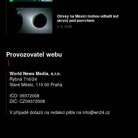
Otřesy na Měsíci mohou odhalit led
ukrytý pod povrchem
4. 8. 2026
Provozovatel webu
World News Media, s.r.o.
Rybná 716/24
Staré Město, 110 00 Praha
IČO: 09372008
DIČ: CZ09372008
V případě dotazů na redakci pište na info@wn24.cz