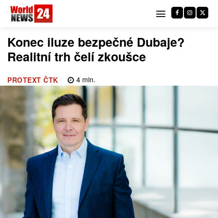
Konec iluze bezpečné Dubaje?
Realitní trh čelí zkoušce
4
min.
PROTEXT ČTK