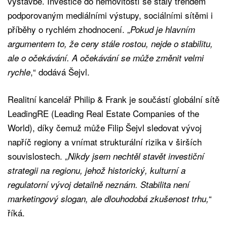
výstavbě. Investice do nemovitostí se staly trendem
podporovaným mediálními výstupy, sociálními sítěmi i
příběhy o rychlém zhodnocení. „
Pokud je hlavním
argumentem to, že ceny stále rostou, nejde o stabilitu,
ale o očekávání. A očekávání se může změnit velmi
,“ dodává Šejvl.
rychle
Realitní kancelář Philip & Frank je součástí globální sítě
LeadingRE (Leading Real Estate Companies of the
World), díky čemuž může Filip Šejvl sledovat vývoj
napříč regiony a vnímat strukturální rizika v širších
souvislostech. „
Nikdy jsem nechtěl stavět investiční
strategii na regionu, jehož historický, kulturní a
regulatorní vývoj detailně neznám. Stabilita není
“
marketingový slogan, ale dlouhodobá zkušenost trhu,
říká.