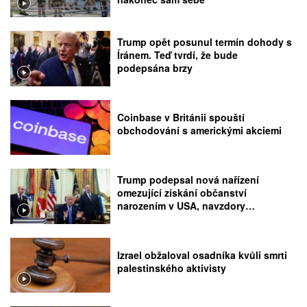
Trump opět posunul termín dohody s
Íránem. Teď tvrdí, že bude
podepsána brzy
Coinbase v Británii spouští
obchodování s americkými akciemi
Trump podepsal nová nařízení
omezující získání občanství
narozením v USA, navzdory
rozhodnutí Nejvyššího soudu
Izrael obžaloval osadníka kvůli smrti
palestinského aktivisty