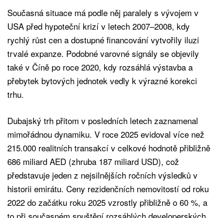
Současná situace má podle něj paralely s vývojem v
USA před hypoteční krizí v letech 2007–2008, kdy
rychlý růst cen a dostupné financování vytvořily iluzi
trvalé expanze. Podobné varovné signály se objevily
také v Číně po roce 2020, kdy rozsáhlá výstavba a
přebytek bytových jednotek vedly k výrazné korekci
trhu.
Dubajský trh přitom v posledních letech zaznamenal
mimořádnou dynamiku. V roce 2025 evidoval více než
215.000 realitních transakcí v celkové hodnotě přibližně
686 miliard AED (zhruba 187 miliard USD), což
představuje jeden z nejsilnějších ročních výsledků v
historii emirátu. Ceny rezidenčních nemovitostí od roku
2022 do začátku roku 2025 vzrostly přibližně o 60 %, a
to při současném spuštění rozsáhlých developerských