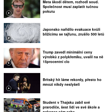
Meta škodí dětem, rozhodl soud.
Společnost musí zaplatit tučnou
pokutu
Japonsko nařídilo evakuace kvůli
blížícímu se tajfunu, zrušilo 500 letů
Trump zavedl minimální ceny
výrobků z polykřemíku, uvalil na ně
15procentní clo
Britský hit láme rekordy, přesto ho
mnozí nikdy neslyšeli
Student v Thajsku zabil své
prarodiče, šest lidí ve své škole a
nakonec sám sebe