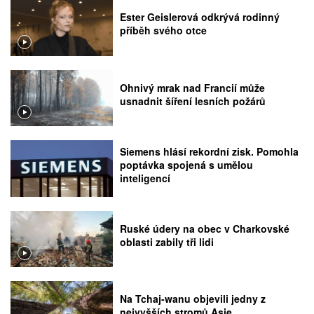
Ester Geislerová odkrývá rodinný
příběh svého otce
Ohnivý mrak nad Francií může
usnadnit šíření lesních požárů
Siemens hlásí rekordní zisk. Pomohla
poptávka spojená s umělou
inteligencí
Ruské údery na obec v Charkovské
oblasti zabily tři lidi
Na Tchaj-wanu objevili jedny z
nejvyšších stromů Asie