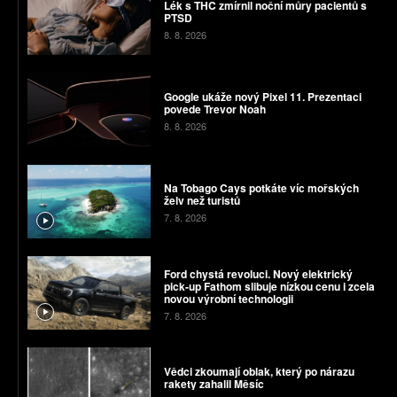
Lék s THC zmírnil noční můry pacientů s
PTSD
8. 8. 2026
Google ukáže nový Pixel 11. Prezentaci
povede Trevor Noah
8. 8. 2026
Na Tobago Cays potkáte víc mořských
želv než turistů
7. 8. 2026
Ford chystá revoluci. Nový elektrický
pick-up Fathom slibuje nízkou cenu i zcela
novou výrobní technologii
7. 8. 2026
Vědci zkoumají oblak, který po nárazu
rakety zahalil Měsíc