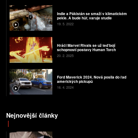
Indie a Pákistán se smaží v klimatickém
pekle. A bude hůř, varuje studie
19. 5. 2022
Hráči Marvel Rivals se už teď bojí
schopností postavy Human Torch
20. 2. 2025
Ford Maverick 2024. Nová posila do řad
amerických pickupů
16. 4. 2024
Nejnovější články