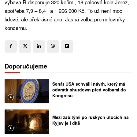
výbava R disponuje 320 koňmi, 18 palcová kola Jerez,
spotřeba 7,9 – 8,4 l a 1 266 900 Kč. To už není moc
lidové, ale překrásné ano. Jasná volba pro milovníky
koncernu.
Doporučujeme
Senát USA schválil návrh, který má
odvrátit shutdown před volbami do
Kongresu
Mezi zabitými po ruských útocích na
Kyjev je i dítě