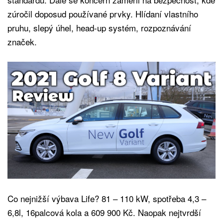
zúročil doposud používané prvky. Hlídaní vlastního
pruhu, slepý úhel, head-up systém, rozpoznávání
značek.
Co nejnižší výbava Life? 81 – 110 kW, spotřeba 4,3 –
6,8l, 16palcová kola a 609 900 Kč. Naopak nejtvrdší