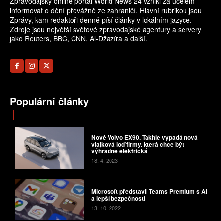
Zpravodajský online portál World News 24 vznikl za účelem
informovat o dění převážně ze zahraničí. Hlavní rubrikou jsou
Zprávy, kam redaktoři denně píší články v lokálním jazyce.
Zdroje jsou největší světové zpravodajské agentury a servery
jako Reuters, BBC, CNN, Al-Džazíra a další.
Populární články
Nové Volvo EX90. Takhle vypadá nová
vlajková loď firmy, která chce být
výhradně elektrická
18. 4. 2023
Microsoft představil Teams Premium s AI
a lepší bezpečností
13. 10. 2022