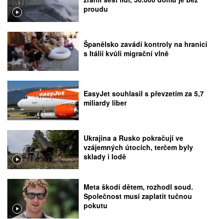
proudu
Španělsko zavádí kontroly na hranici
s Itálií kvůli migrační vlně
EasyJet souhlasil s převzetím za 5,7
miliardy liber
Ukrajina a Rusko pokračují ve
vzájemných útocích, terčem byly
sklady i lodě
Meta škodí dětem, rozhodl soud.
Společnost musí zaplatit tučnou
pokutu