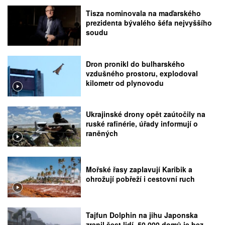
Tisza nominovala na maďarského
prezidenta bývalého šéfa nejvyššího
soudu
Dron pronikl do bulharského
vzdušného prostoru, explodoval
kilometr od plynovodu
Ukrajinské drony opět zaútočily na
ruské rafinérie, úřady informují o
raněných
Mořské řasy zaplavují Karibik a
ohrožují pobřeží i cestovní ruch
Tajfun Dolphin na jihu Japonska
zranil šest lidí, 50.000 domů je bez