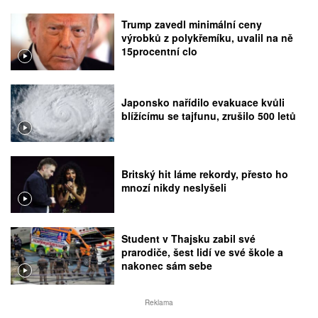
Trump zavedl minimální ceny
výrobků z polykřemíku, uvalil na ně
15procentní clo
Japonsko nařídilo evakuace kvůli
blížícímu se tajfunu, zrušilo 500 letů
Britský hit láme rekordy, přesto ho
mnozí nikdy neslyšeli
Student v Thajsku zabil své
prarodiče, šest lidí ve své škole a
nakonec sám sebe
Reklama