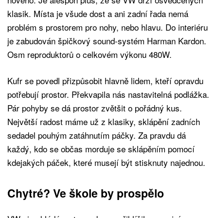
klasik. Místa je všude dost a ani zadní řada nemá
problém s prostorem pro nohy, nebo hlavu. Do interiéru
je zabudován špičkový sound-systém Harman Kardon.
Osm reproduktorů o celkovém výkonu 480W.
Kufr se povedl přizpůsobit hlavně lidem, kteří opravdu
potřebují prostor. Překvapila nás nastavitelná podlážka.
Pár pohyby se dá prostor zvětšit o pořádný kus.
Největší radost máme už z klasiky, sklápění zadních
sedadel pouhým zatáhnutím páčky. Za pravdu dá
každý, kdo se občas morduje se sklápěním pomocí
kdejakých páček, které musejí být stisknuty najednou.
Chytré? Ve škole by prospělo