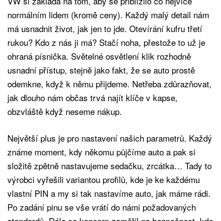
VW si zakládá na tom, aby se přiblížilo co nejvíce
normálním lidem (kromě ceny). Každý malý detail nám
má usnadnit život, jak jen to jde. Otevírání kufru třetí
rukou? Kdo z nás ji má? Stačí noha, přestože to už je
ohraná písnička. Světelné osvětlení klik rozhodně
usnadní přístup, stejně jako fakt, že se auto prostě
odemkne, když k němu přijdeme. Netřeba zdůrazňovat,
jak dlouho nám občas trvá najít klíče v kapse,
obzvláště když neseme nákup.
Největší plus je pro nastavení našich parametrů. Každý
známe moment, kdy někomu půjčíme auto a pak si
složitě zpětně nastavujeme sedačku, zrcátka… Tady to
výrobci vyřešili variantou profilů, kde je ke každému
vlastní PIN a my si tak nastavíme auto, jak máme rádi.
Po zadání pinu se vše vrátí do námi požadovaných
standardů. Dále se koncern zaměřil na bezpečnost, kde