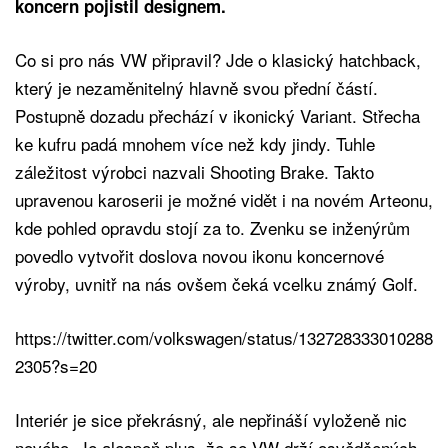
koncern pojistil designem.
Co si pro nás VW připravil? Jde o klasický hatchback,
který je nezaměnitelný hlavně svou přední částí.
Postupně dozadu přechází v ikonický Variant. Střecha
ke kufru padá mnohem více než kdy jindy. Tuhle
záležitost výrobci nazvali Shooting Brake. Takto
upravenou karoserii je možné vidět i na novém Arteonu,
kde pohled opravdu stojí za to. Zvenku se inženýrům
povedlo vytvořit doslova novou ikonu koncernové
výroby, uvnitř na nás ovšem čeká vcelku známý Golf.
https://twitter.com/volkswagen/status/132728333010288
2305?s=20
Interiér je sice překrásný, ale nepřináší vyloženě nic
nového. Je alespoň plus, že se VW drží osvědčených