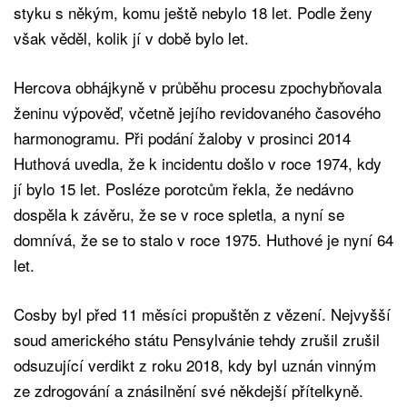
styku s někým, komu ještě nebylo 18 let. Podle ženy
však věděl, kolik jí v době bylo let.
Hercova obhájkyně v průběhu procesu zpochybňovala
ženinu výpověď, včetně jejího revidovaného časového
harmonogramu. Při podání žaloby v prosinci 2014
Huthová uvedla, že k incidentu došlo v roce 1974, kdy
jí bylo 15 let. Posléze porotcům řekla, že nedávno
dospěla k závěru, že se v roce spletla, a nyní se
domnívá, že se to stalo v roce 1975. Huthové je nyní 64
let.
Cosby byl před 11 měsíci propuštěn z vězení. Nejvyšší
soud amerického státu Pensylvánie tehdy zrušil zrušil
odsuzující verdikt z roku 2018, kdy byl uznán vinným
ze zdrogování a znásilnění své někdejší přítelkyně.