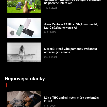
na podivné interakce
14. 4. 2023
Asus Zenfone 12 Ultra: Vlajkový model,
který sází na výkon a AI
6. 2. 2025
5 kroků, které vám pomohou zvládnout
ochromující emoce
20. 4. 2021
Nejnovější články
Lék s THC zmírnil noční můry pacientů s
PTSD
8. 8. 2026