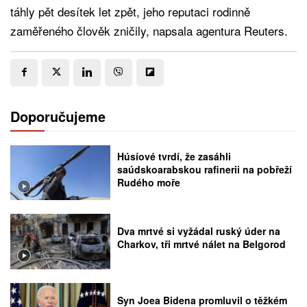
táhly pět desítek let zpět, jeho reputaci rodinně
zaměřeného člověk zničily, napsala agentura Reuters.
Doporučujeme
Húsíové tvrdí, že zasáhli
saúdskoarabskou rafinerii na pobřeží
Rudého moře
Dva mrtvé si vyžádal ruský úder na
Charkov, tři mrtvé nálet na Belgorod
Syn Joea Bidena promluvil o těžkém