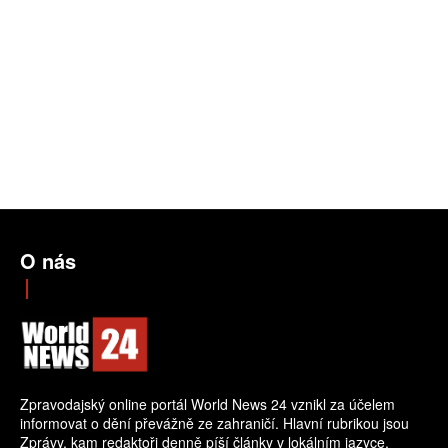
O nás
Zpravodajský online portál World News 24 vznikl za účelem
informovat o dění převážně ze zahraničí. Hlavní rubrikou jsou
Zprávy, kam redaktoři denně píší články v lokálním jazyce.