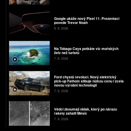
Google ukáže nový Pixel 11. Prezentaci
povede Trevor Noah
8. 8. 2026
Na Tobago Cays potkáte víc mořských
želv než turistů
7. 8. 2026
Ford chystá revoluci. Nový elektrický
pick-up Fathom slibuje nízkou cenu i zcela
novou výrobní technologii
7. 8. 2026
Vědci zkoumají oblak, který po nárazu
rakety zahalil Měsíc
7. 8. 2026