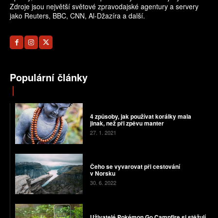
Zdroje jsou největší světové zpravodajské agentury a servery
jako Reuters, BBC, CNN, Al-Džazíra a další.
Populární články
4 způsoby, jak používat korálky mala
jinak, než při zpěvu manter
27. 1. 2021
Čeho se vyvarovat při cestování
v Norsku
30. 6. 2022
Uživatelé Pokémon Go Campfire si stěžují