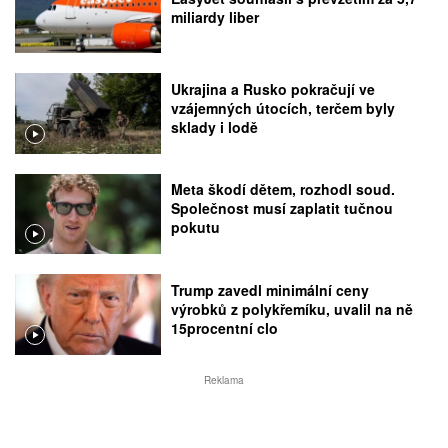
miliardy liber
Ukrajina a Rusko pokračují ve
vzájemných útocích, terčem byly
sklady i lodě
Meta škodí dětem, rozhodl soud.
Společnost musí zaplatit tučnou
pokutu
Trump zavedl minimální ceny
výrobků z polykřemíku, uvalil na ně
15procentní clo
Reklama