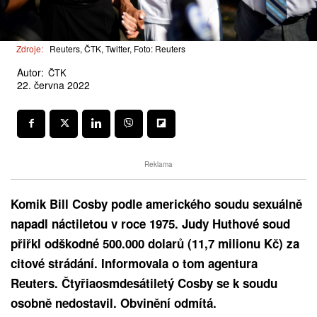
Zdroje:
Reuters, ČTK, Twitter, Foto: Reuters
Autor:
ČTK
22. června 2022
Reklama
Komik Bill Cosby podle amerického soudu sexuálně
napadl náctiletou v roce 1975. Judy Huthové soud
přiřkl odškodné 500.000 dolarů (11,7 milionu Kč) za
citové strádání. Informovala o tom agentura
Reuters. Čtyřiaosmdesátiletý Cosby se k soudu
osobně nedostavil. Obvinění odmítá.