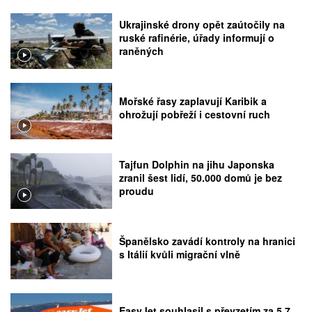
Ukrajinské drony opět zaútočily na
ruské rafinérie, úřady informují o
raněných
Mořské řasy zaplavují Karibik a
ohrožují pobřeží i cestovní ruch
Tajfun Dolphin na jihu Japonska
zranil šest lidí, 50.000 domů je bez
proudu
Španělsko zavádí kontroly na hranici
s Itálií kvůli migrační vlně
EasyJet souhlasil s převzetím za 5,7