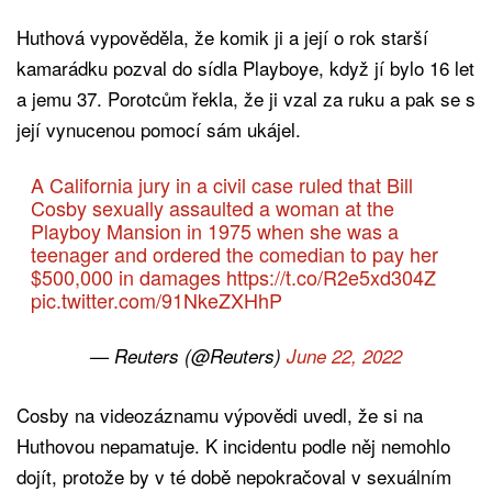
Huthová vypověděla, že komik ji a její o rok starší
kamarádku pozval do sídla Playboye, když jí bylo 16 let
a jemu 37. Porotcům řekla, že ji vzal za ruku a pak se s
její vynucenou pomocí sám ukájel.
A California jury in a civil case ruled that Bill
Cosby sexually assaulted a woman at the
Playboy Mansion in 1975 when she was a
teenager and ordered the comedian to pay her
$500,000 in damages
https://t.co/R2e5xd304Z
pic.twitter.com/91NkeZXHhP
— Reuters (@Reuters)
June 22, 2022
Cosby na videozáznamu výpovědi uvedl, že si na
Huthovou nepamatuje. K incidentu podle něj nemohlo
dojít, protože by v té době nepokračoval v sexuálním