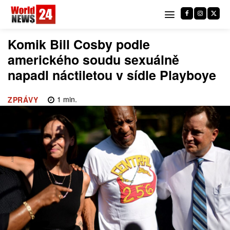
Komik Bill Cosby podle
amerického soudu sexuálně
napadl náctiletou v sídle Playboye
1
min.
ZPRÁVY