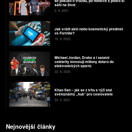
se pokusil o vraždu, po honičce s policií si
sáhl na život
2. 9. 2021
Jak vrátit skin nebo kosmetický předmět
ve Fortnite?
16. 9. 2022
Michael Jordan, Drake a i ostatní
celebrity investují miliony dolarů do
elektronických sportů
22. 6. 2020
Khao San – jak se z trhu s rýží stal
světoznámý „hub“ pro cestovatele
24. 2. 2021
Nejnovější články