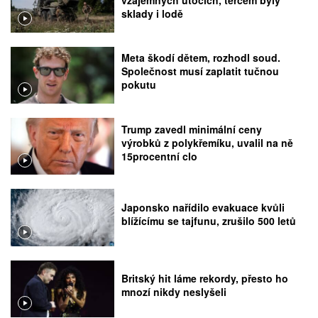
sklady i lodě
Meta škodí dětem, rozhodl soud.
Společnost musí zaplatit tučnou
pokutu
Trump zavedl minimální ceny
výrobků z polykřemíku, uvalil na ně
15procentní clo
Japonsko nařídilo evakuace kvůli
blížícímu se tajfunu, zrušilo 500 letů
Britský hit láme rekordy, přesto ho
mnozí nikdy neslyšeli