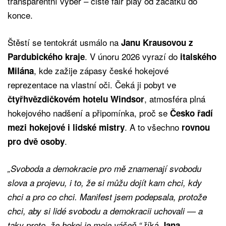
transparentní výběr – čisté fair play od začátku do
konce.
Štěstí se tentokrát usmálo na
Janu Krausovou z
. V únoru 2026 vyrazí do
Pardubického kraje
italského
, kde zažije zápasy české hokejové
Milána
reprezentace na vlastní oči. Čeká ji pobyt ve
, atmosféra plná
čtyřhvězdičkovém hotelu Windsor
hokejového nadšení a připomínka, proč se
Česko řadí
. A to všechno
mezi hokejové i lidské mistry
rovnou
.
pro dvě osoby
„Svoboda a demokracie pro mě znamenají svobodu
slova a projevu, i to, že si můžu dojít kam chci, kdy
chci a pro co chci. Manifest jsem podepsala, protože
chci, aby si lidé svobodu a demokracii uchovali — a
říká
taky proto, že hokej je moje vášeň,“
Jana