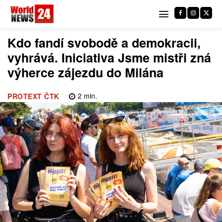
Kdo fandí svobodě a demokracii,
vyhrává. Iniciativa Jsme mistři zná
výherce zájezdu do Milána
2
min.
PROTEXT ČTK