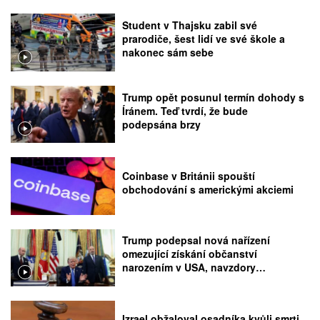
Student v Thajsku zabil své
prarodiče, šest lidí ve své škole a
nakonec sám sebe
Trump opět posunul termín dohody s
Íránem. Teď tvrdí, že bude
podepsána brzy
Coinbase v Británii spouští
obchodování s americkými akciemi
Trump podepsal nová nařízení
omezující získání občanství
narozením v USA, navzdory
rozhodnutí Nejvyššího soudu
Izrael obžaloval osadníka kvůli smrti