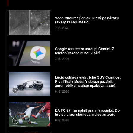
Vědci zkoumají oblak, který po nárazu
rakety zahalil Měsíc
7. 8. 2026
Google Assistant ustoupí Gemini. Z
telefonů začne mizet v září
7. 8. 2026
Lucid odkládá elektrické SUV Cosmos.
Rival Tesly Model Y dorazí později,
automobilka nechce opakovat staré
chyby
6. 8. 2026
EA FC 27 má splnit přání fanoušků. Do
hry se vrací skenování vlastní tváře
6. 8. 2026