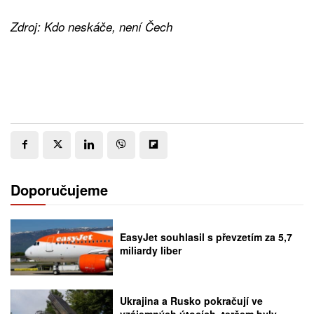
Zdroj: Kdo neskáče, není Čech
Doporučujeme
EasyJet souhlasil s převzetím za 5,7
miliardy liber
Ukrajina a Rusko pokračují ve
vzájemných útocích, terčem byly