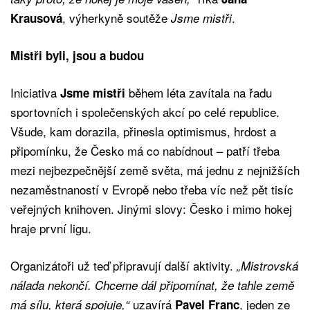
, výherkyně soutěže
.
Krausová
Jsme mistři
Mistři byli, jsou a budou
Iniciativa
během léta zavítala na řadu
Jsme mistři
sportovních i společenských akcí po celé republice.
Všude, kam dorazila, přinesla optimismus, hrdost a
připomínku, že Česko má co nabídnout – patří třeba
mezi nejbezpečnější země světa, má jednu z nejnižších
nezaměstnaností v Evropě nebo třeba víc než pět tisíc
veřejných knihoven. Jinými slovy: Česko i mimo hokej
hraje první ligu.
Organizátoři už teď připravují další aktivity.
„Mistrovská
nálada nekončí. Chceme dál připomínat, že tahle země
uzavírá
, jeden ze
má sílu, která spojuje,“
Pavel Franc