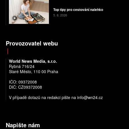
Top tipy pro cestování nalehko
5. 8. 2026
Provozovatel webu
World News Media, s.r.o.
Rybná 716/24
Staré Město, 110 00 Praha
IČO: 09372008
DIČ: CZ09372008
V případě dotazů na redakci pište na info@wn24.cz
Napište nám