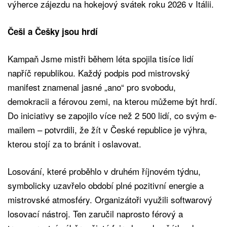
výherce zájezdu na hokejový svátek roku 2026 v Itálii.
Češi a Češky jsou hrdí
Kampaň Jsme mistři během léta spojila tisíce lidí
napříč republikou. Každý podpis pod mistrovský
manifest znamenal jasné „ano“ pro svobodu,
demokracii a férovou zemi, na kterou můžeme být hrdí.
Do iniciativy se zapojilo více než 2 500 lidí, co svým e-
mailem – potvrdili, že žít v České republice je výhra,
kterou stojí za to bránit i oslavovat.
Losování, které proběhlo v druhém říjnovém týdnu,
symbolicky uzavřelo období plné pozitivní energie a
mistrovské atmosféry. Organizátoři využili softwarový
losovací nástroj. Ten zaručil naprosto férový a