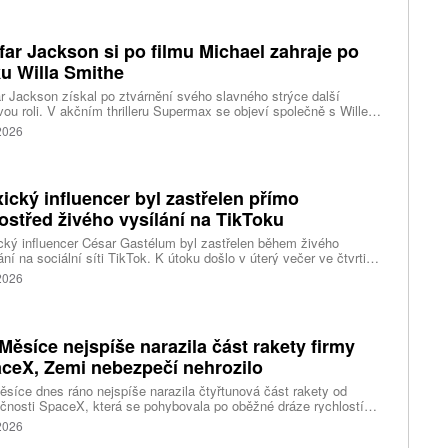
acentra. Podle stanice Sky News se policie domnívá, že incident
sí s problémy s duševním zdravím.
far Jackson si po filmu Michael zahraje po
u Willa Smithe
r Jackson získal po ztvárnění svého slavného strýce další
vou roli. V akčním thrilleru Supermax se objeví společně s Willem
em a AnnaSophií Robb. Podrobnosti o jeho postavě zatím tvůrci
 2026
ický influencer byl zastřelen přímo
ostřed živého vysílání na TikToku
ký influencer César Gastélum byl zastřelen během živého
ání na sociální síti TikTok. K útoku došlo v úterý večer ve čtvrti
Ríos ve městě Culiacán na severu země.
 2026
Měsíce nejspíše narazila část rakety firmy
ceX, Zemi nebezpečí nehrozilo
síce dnes ráno nejspíše narazila čtyřtunová část rakety od
čnosti SpaceX, která se pohybovala po oběžné dráze rychlostí
ižně 2,43 kilometru za sekundu. Napsal to web stanice BBC, podle
 2026
je už na Měsíci asi 3000 objektů vyrobených člověkem. Potvrzení