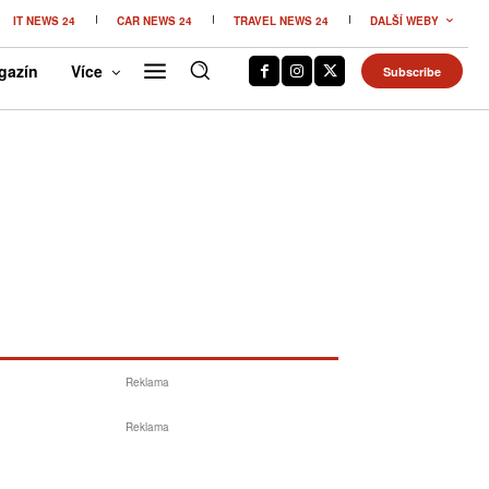
IT NEWS 24
CAR NEWS 24
TRAVEL NEWS 24
DALŠÍ WEBY
gazín
Více
Subscribe
Reklama
Reklama