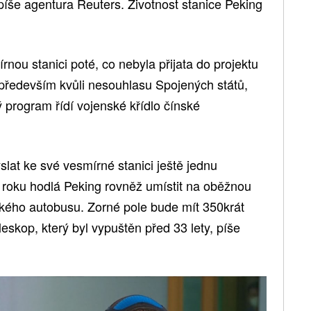
 píše agentura Reuters. Životnost stanice Peking
rnou stanici poté, co nebyla přijata do projektu
především kvůli nesouhlasu Spojených států,
 program řídí vojenské křídlo čínské
slat ke své vesmírné stanici ještě jednu
roku hodlá Peking rovněž umístit na oběžnou
kého autobusu. Zorné pole bude mít 350krát
eskop, který byl vypuštěn před 33 lety, píše