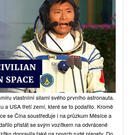
míru vlastními silami svého prvního astronauta.
 a USA třetí zemí, které se to podařilo. Kromě
ice se Čína soustřeďuje i na průzkum Měsíce a
dařilo přistát se svým vozítkem na odvrácené
zítko dopravila také na povrch rudé planety. Do