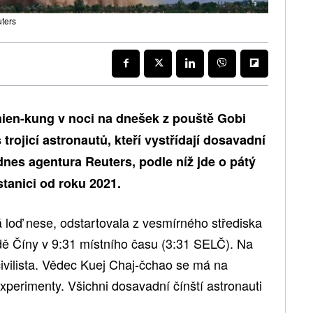
uters
hien-kung v noci na dnešek z pouště Gobi
trojicí astronautů, kteří vystřídají dosavadní
nes agentura Reuters, podle níž jde o pátý
stanici od roku 2021.
 loď nese, odstartovala z vesmírného střediska
ě Číny v 9:31 místního času (3:31 SELČ). Na
ivilista. Vědec Kuej Chaj-čchao se má na
experimenty. Všichni dosavadní čínští astronauti