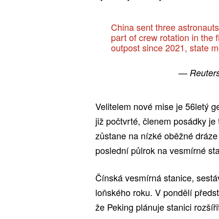
China sent three astronauts 
part of crew rotation in th
outpost since 2021, state 
— Reuter
Velitelem nové mise je 56letý 
již počtvrté, členem posádky je
zůstane na nízké oběžné dráze z
poslední půlrok na vesmírné sta
Čínská vesmírná stanice, sestá
loňského roku. V pondělí předs
že Peking plánuje stanici rozšíři