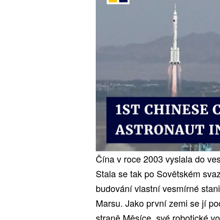
Čína v roce 2003 vyslala do ves
Stala se tak po Sovětském svazu
budování vlastní vesmírné stan
Marsu. Jako první zemi se jí po
straně Měsíce, své robotické vo