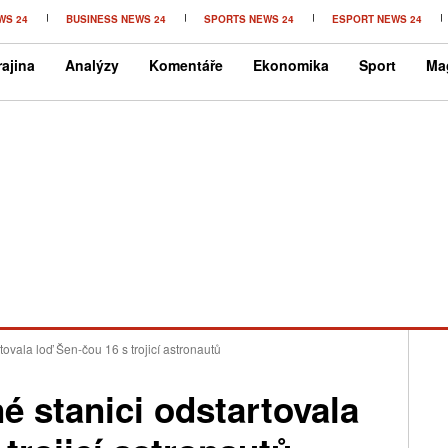
WS 24
BUSINESS NEWS 24
SPORTS NEWS 24
ESPORT NEWS 24
ajina
Analýzy
Komentáře
Ekonomika
Sport
Ma
tovala loď Šen-čou 16 s trojicí astronautů
é stanici odstartovala