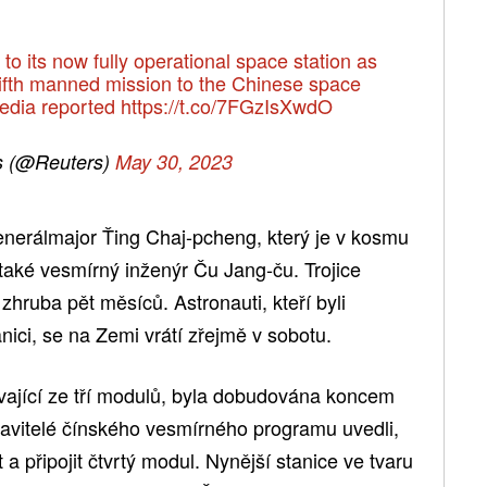
to its now fully operational space station as
e fifth manned mission to the Chinese space
media reported
https://t.co/7FGzIsXwdO
s (@Reuters)
May 30, 2023
generálmajor Ťing Chaj-pcheng, který je v kosmu
 také vesmírný inženýr Ču Jang-ču. Trojice
hruba pět měsíců. Astronauti, kteří byli
nici, se na Zemi vrátí zřejmě v sobotu.
vající ze tří modulů, byla dobudována koncem
tavitelé čínského vesmírného programu uvedli,
t a připojit čtvrtý modul. Nynější stanice ve tvaru