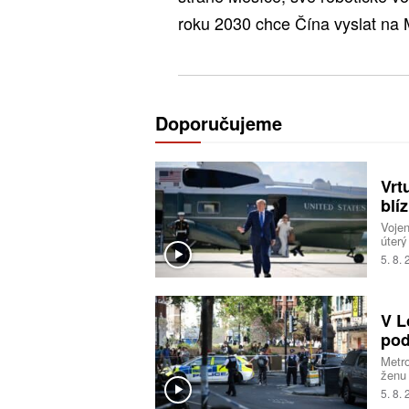
roku 2030 chce Čína vyslat na 
Doporučujeme
Vrt
blí
Voje
úterý
start
5. 8.
ameri
nebyl
incid
odsta
V L
jestl
pod
Metro
ženu
na mí
5. 8.
pacie