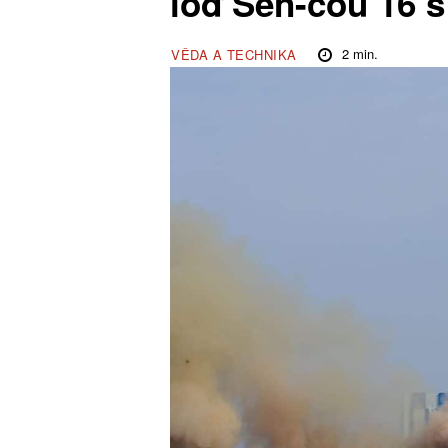
loď Šen-čou 16 s 
2
min.
VĚDA A TECHNIKA