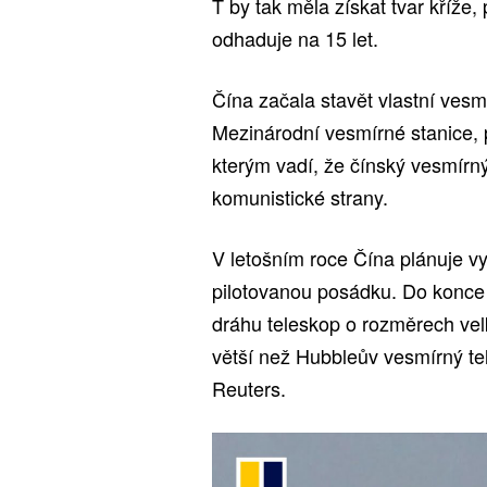
T by tak měla získat tvar kříže,
odhaduje na 15 let.
Čína začala stavět vlastní vesmí
Mezinárodní vesmírné stanice, 
kterým vadí, že čínský vesmírný
komunistické strany.
V letošním roce Čína plánuje vy
pilotovanou posádku. Do konce 
dráhu teleskop o rozměrech vel
větší než Hubbleův vesmírný tel
Reuters.