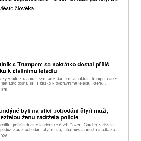
Měsíc člověka.
ulník s Trumpem se nakrátko dostal příliš
zko k civilnímu letadlu
nský vrtulník s americkým prezidentem Donaldem Trumpem se v
 nakrátko dostal příliš blízko k dopravnímu letadlu, které
ovalo z washingtonského letiště Ronalda Reagana, uvedl dnes
 2026
cký Federální úřad pro letectví (FAA). Podle Bílého domu Trump
 v nebezpečí. Informuje o tom agentura Reuters, podle které i tak
ent vzbuzuje vážné otázky, proč bylo letadlu umožněno
rtovat. Národní úřad pro bezpečnost v dopravě (NTSB) zvažuje,
ondýně byli na ulici pobodáni čtyři muži,
i zahájí vyšetřování.
ezřelou ženu zadržela policie
politní policie dnes v londýnské čtvrti Covent Garden zadržela
 podezřelou z pobodání čtyř mužů, informovala média s odkazem
stní úřady. Mluvčí londýnské záchranné služby uvedl, že čtyři
 2026
nti byli ošetřeni na místě a převezeni do nedalekého