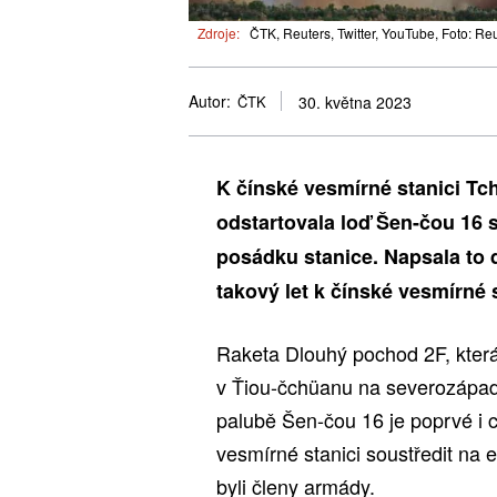
Zdroje:
ČTK, Reuters, Twitter, YouTube, Foto: Re
Autor:
ČTK
30. května 2023
K čínské vesmírné stanici Tc
odstartovala loď Šen-čou 16 s 
posádku stanice. Napsala to d
takový let k čínské vesmírné 
Raketa Dlouhý pochod 2F, která
v Ťiou-čchüanu na severozápad
palubě Šen-čou 16 je poprvé i c
vesmírné stanici soustředit na 
byli členy armády.