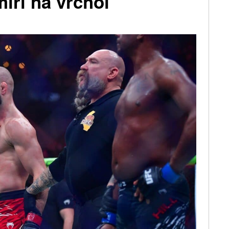
íří na vrchol