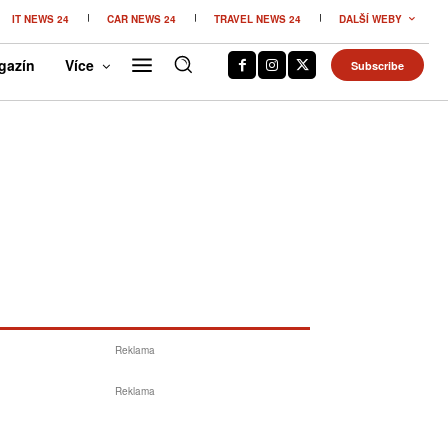
IT NEWS 24
CAR NEWS 24
TRAVEL NEWS 24
DALŠÍ WEBY
gazín
Více
Subscribe
Reklama
Reklama