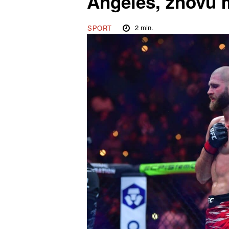
Angeles, znovu m
2
min.
SPORT