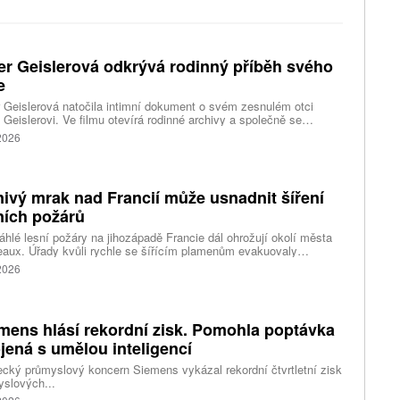
er Geislerová odkrývá rodinný příběh svého
e
 Geislerová natočila intimní dokument o svém zesnulém otci
 Geislerovi. Ve filmu otevírá rodinné archivy a společně se
ou Aňou skládá portrét talentovaného muže, který měl v sobě
 2026
st i temnější stránku.
ivý mrak nad Francií může usnadnit šíření
ních požárů
hlé lesní požáry na jihozápadě Francie dál ohrožují okolí města
aux. Úřady kvůli rychle se šířícím plamenům evakuovaly
itisíce lidí a nevylučují ani další rozšiřování bezpečnostních
 2026
ení. Hasiči zároveň čelí neobvyklému jevu, který podle nich
ci výrazně komplikuje. Nad požáry se totiž vytvořily takzvané
umulonimby, tedy oblaka vznikající přímo působením intenzivního
.
mens hlásí rekordní zisk. Pomohla poptávka
jená s umělou inteligencí
ký průmyslový koncern Siemens vykázal rekordní čtvrtletní zisk
slových...