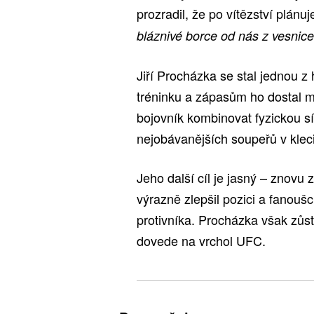
prozradil, že po vítězství plánu
bláznivé borce od nás z vesnice,
Jiří Procházka se stal jednou 
tréninku a zápasům ho dostal m
bojovník kombinovat fyzickou síl
nejobávanějších soupeřů v kleci
Jeho další cíl je jasný – znovu z
výrazně zlepšil pozici a fanouš
protivníka. Procházka však zůst
dovede na vrchol UFC.