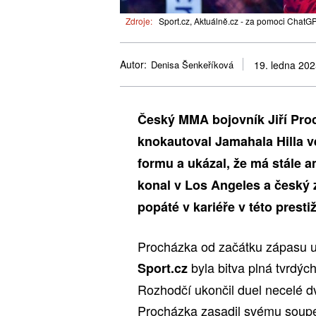
Zdroje:
Sport.cz, Aktuálně.cz - za pomoci ChatGP
Autor:
Denisa Šenkeříková
19. ledna 20
Český MMA bojovník Jiří Proc
knokautoval Jamahala Hilla ve
formu a ukázal, že má stále 
konal v Los Angeles a český 
popáté v kariéře v této presti
Procházka od začátku zápasu u
byla bitva plná tvrdý
Sport.cz
Rozhodčí ukončil duel necelé d
Procházka zasadil svému soupeř