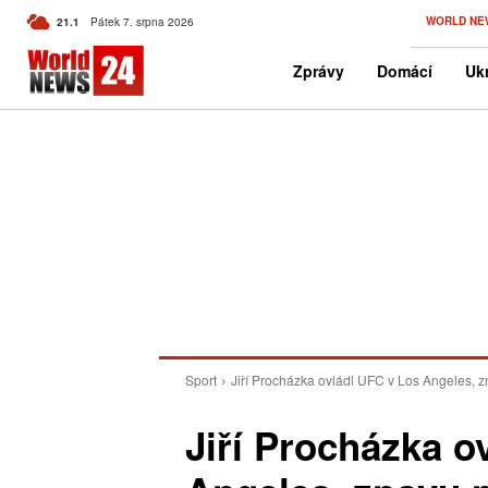
C
WORLD NE
21.1
Pátek 7. srpna 2026
Czech
Zprávy
Domácí
Ukr
Sport
Jiří Procházka ovládl UFC v Los Angeles, z
Jiří Procházka o