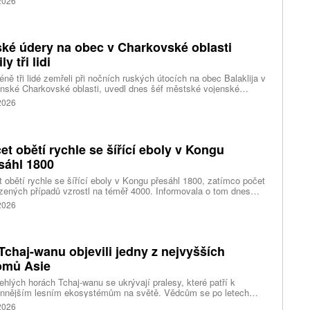
 2026
ké údery na obec v Charkovské oblasti
ly tři lidi
ně tři lidé zemřeli při nočních ruských útocích na obec Balaklija v
inské Charkovské oblasti, uvedl dnes šéf městské vojenské
y Vitalij Karabanov. Ukrajinské letectvo ráno oznámilo, že Rusko
 2026
i útočilo na Ukrajinu čtyřmi střelami a 101 bezpilotními letouny,
mž obrana zneškodnila 66 dronů. Informuje také o zásazích 18
 neupřesněných míst 29 ruskými drony a jednou střelou.
et obětí rychle se šířící eboly v Kongu
sáhl 1800
 obětí rychle se šířící eboly v Kongu přesáhl 1800, zatímco počet
zených případů vzrostl na téměř 4000. Informovala o tom dnes
tura Reuters s odkazem na konžské úřady.
 2026
Tchaj-wanu objevili jedny z nejvyšších
omů Asie
ehlých horách Tchaj-wanu se ukrývají pralesy, které patří k
ennějším lesním ekosystémům na světě. Vědcům se po letech
ného pátrání podařilo objevit jedli tchajwanskou vysokou 84,1
 2026