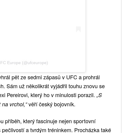
 UFC Europe (@ufceurope)
hrál pět ze sedmi zápasů v UFC a prohrál
h. Sám už několikrát vyjádřil touhu znovu se
xi Pereirovi, který ho v minulosti porazil.
„S
věří český bojovník.
 na vrchol,“
 příběh, který fascinuje nejen sportovní
 pečlivostí a tvrdým tréninkem. Procházka také