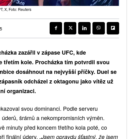
T, X, Foto: Reuters
25
házka zazářil v zápase UFC, kde
 třetím kole. Procházka tím potvrdil svou
ambice dosáhnout na nejvyšší příčky. Duel se
zápasník odcházel z oktagonu jako vítěz už
žní organizaci.
kazoval svou dominanci. Podle serveru
ch úderů, šrámů a nekompromisních výměn.
vě minuty před koncem třetího kola poté, co
i finální údery.
„Jsem opravdu šťastný, že jsem