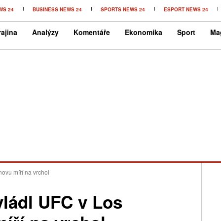
WS 24
BUSINESS NEWS 24
SPORTS NEWS 24
ESPORT NEWS 24
ajina
Analýzy
Komentáře
Ekonomika
Sport
Ma
novu míří na vrchol
vládl UFC v Los