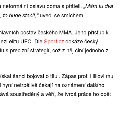
je neformální oslavu doma s přáteli.
„Mám tu dva
uvedl se smíchem.
 to bude stačit,“
z hlavních postav českého MMA. Jeho přístup k
ezi elitu UFC. Dle
Sport.cz
dokáže český
u s precizní strategií, což z něj činí jednoho z
.
ískat šanci bojovat o titul. Zápas proti Hillovi mu
ci nyní netrpělivě čekají na oznámení dalšího
ává soustředěný a věří, že tvrdá práce ho opět