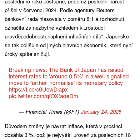
posledního roku postupně, přičemž poslední nárůst
přišel v červenci 2024. Podle agentury Reuters
bankovní rada hlasovala v poměru 8:1 a rozhodnutí
označila za nezbytné vzhledem k „rostoucí
pravděpodobnosti naplnění inflačních cílů“. Japonsko
se tak odlišuje od jiných hlavních ekonomik, které nyní
úroky spíše snižují.
Breaking news: The Bank of Japan has raised
interest rates to 'around 0.5%' in a well-signalled
move to further 'normalise' its monetary policy
https://t.co/c0UewDiapx
pic.twitter.com/qfOXfaoeDm
— Financial Times (@FT)
January 24, 2025
Důvodem změny je návrat inflace, která v prosinci
dosáhla 3 %, což je nejvyšší úroveň za posledních 16