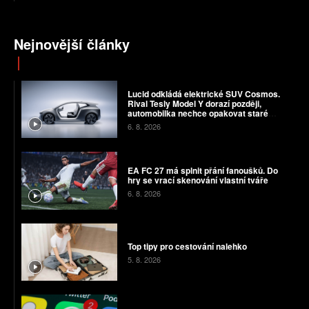
Nejnovější články
Lucid odkládá elektrické SUV Cosmos.
Rival Tesly Model Y dorazí později,
automobilka nechce opakovat staré
chyby
6. 8. 2026
EA FC 27 má splnit přání fanoušků. Do
hry se vrací skenování vlastní tváře
6. 8. 2026
Top tipy pro cestování nalehko
5. 8. 2026