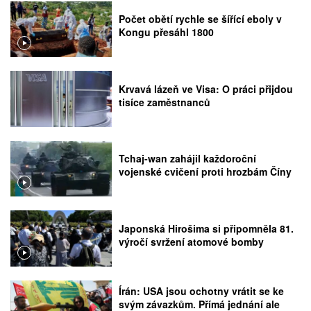
Počet obětí rychle se šířící eboly v
Kongu přesáhl 1800
Krvavá lázeň ve Visa: O práci přijdou
tisíce zaměstnanců
Tchaj-wan zahájil každoroční
vojenské cvičení proti hrozbám Číny
Japonská Hirošima si připomněla 81.
výročí svržení atomové bomby
Írán: USA jsou ochotny vrátit se ke
svým závazkům. Přímá jednání ale