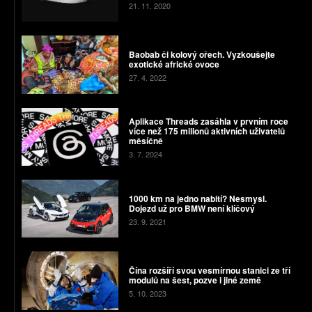
21. 11. 2020
Baobab či kolový ořech. Vyzkoušejte
exotické africké ovoce
27. 4. 2022
Aplikace Threads zasáhla v prvním roce
více než 175 milionů aktivních uživatelů
měsíčně
3. 7. 2024
1000 km na jedno nabití? Nesmysl.
Dojezd už pro BMW není klíčový
23. 9. 2021
Čína rozšíří svou vesmírnou stanici ze tří
modulů na šest, pozve i jiné země
5. 10. 2023