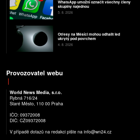
WhatsApp umožní označit všechny členy
skupiny najednou
5. 8. 2026
Otřesy na Měsíci mohou odhalit led
ukrytý pod povrchem
4. 8. 2026
Provozovatel webu
World News Media, s.r.o.
Rybná 716/24
Staré Město, 110 00 Praha
IČO: 09372008
DIČ: CZ09372008
V případě dotazů na redakci pište na info@wn24.cz