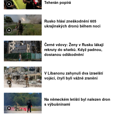
Teherán popírá
Rusko hlásí zneškodnění 605
ukrajinských dronů během noci
Černé vdovy: Ženy v Rusku lákají
rekruty do sňatků. Když padnou,
dostanou odškodnění
V Libanonu zahynuli dva izraelští
vojáci, čtyři byli vážně zraněni
Na německém letišti byl nalezen dron
s výbušninami