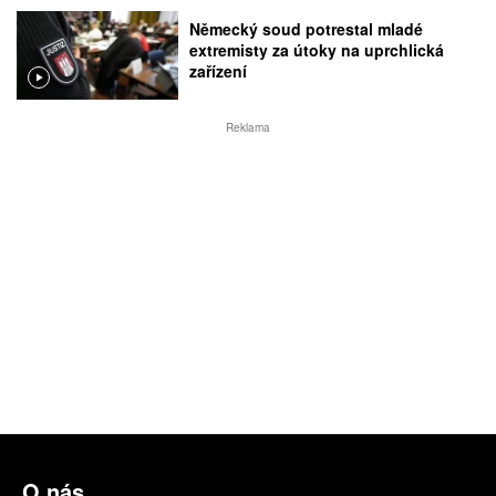
Německý soud potrestal mladé
extremisty za útoky na uprchlická
zařízení
Reklama
O nás