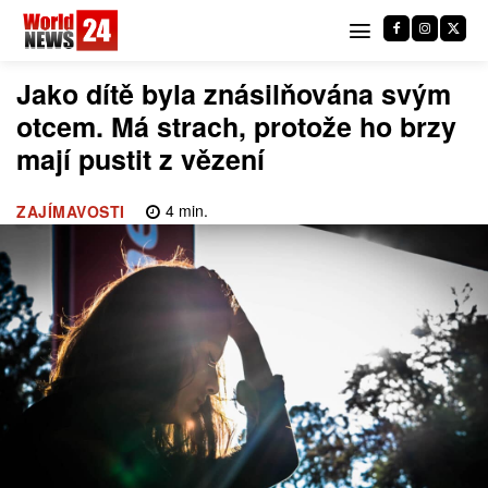
Jako dítě byla znásilňována svým
otcem. Má strach, protože ho brzy
mají pustit z vězení
4
min.
ZAJÍMAVOSTI