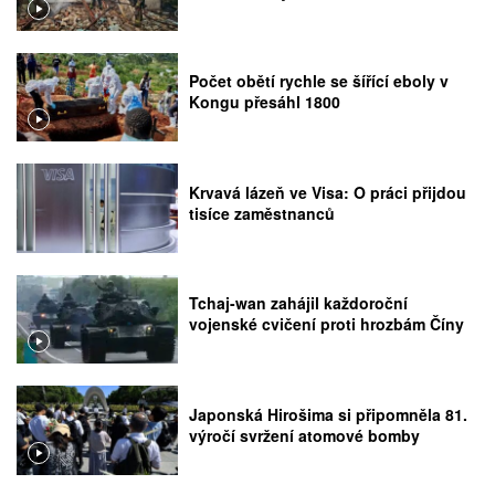
Počet obětí rychle se šířící eboly v
Kongu přesáhl 1800
Krvavá lázeň ve Visa: O práci přijdou
tisíce zaměstnanců
Tchaj-wan zahájil každoroční
vojenské cvičení proti hrozbám Číny
Japonská Hirošima si připomněla 81.
výročí svržení atomové bomby