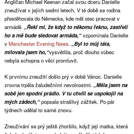
Angličan Michael Keenan začal svou dceru Danielle
zneužívat v jejích sedmi letech. V té době se rodina
přestěhovala do Německa, kde měl otec pracovat v
armádě
.
„Řekl mi, že když to někomu řeknu, zastřelí
vzpomínala Danielle
ho a mě bude sledovat armáda,“
v
Manchester Evening News
.
„Byl to můj táta,
vysvětlila, proč dlouho vůbec
milovala jsem ho,“
nebyla schopna o věci promluvit.
K prvnímu zneužití došlo prý v době Vánoc. Danielle
zrovna trpěla žaludečními nevolnostmi.
„Měla jsem na
sobě jen spodní prádlo. V tu chvíli se uspokojil na
popsala strašlivý zážitek. Po pár
mých zádech,“
týdnech udělal to samé znovu.
Zneužívání se prý ještě zhoršilo, když její matka, která