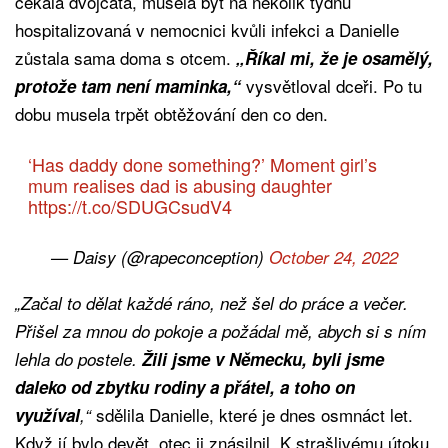
čekala dvojčata, musela být na několik týdnů
hospitalizovaná v nemocnici kvůli infekci a Danielle
zůstala sama doma s otcem.
„Říkal mi, že je osamělý,
vysvětloval dceři. Po tu
protože tam není maminka,“
dobu musela trpět obtěžování den co den.
‘Has daddy done something?’ Moment girl’s
mum realises dad is abusing daughter
https://t.co/SDUGCsudV4
— Daisy (@rapeconception)
October 24, 2022
„Začal to dělat každé ráno, než šel do práce a večer.
Přišel za mnou do pokoje a požádal mě, abych si s ním
lehla do postele.
Žili jsme v Německu, byli jsme
daleko od zbytku rodiny a přátel, a toho on
sdělila Danielle, které je dnes osmnáct let.
využíval
,“
Když jí bylo devět, otec ji znásilnil. K strašlivému útoku