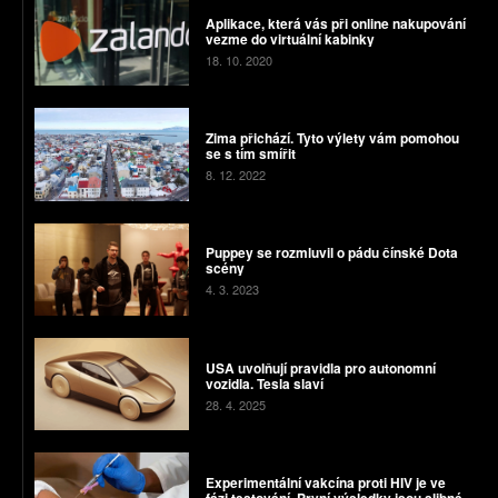
Aplikace, která vás při online nakupování
vezme do virtuální kabinky
18. 10. 2020
Zima přichází. Tyto výlety vám pomohou
se s tím smířit
8. 12. 2022
Puppey se rozmluvil o pádu čínské Dota
scény
4. 3. 2023
USA uvolňují pravidla pro autonomní
vozidla. Tesla slaví
28. 4. 2025
Experimentální vakcína proti HIV je ve