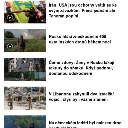
Írán: USA jsou ochotny vrátit se ke
svým závazkům. Přímá jednání ale
Teherán popírá
Rusko hlásí zneškodnění 605
ukrajinských dronů během noci
Černé vdovy: Ženy v Rusku lákají
rekruty do sňatků. Když padnou,
dostanou odškodnění
V Libanonu zahynuli dva izraelští
vojáci, čtyři byli vážně zraněni
Na německém letišti byl nalezen dron
s výbušninami