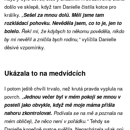
došlo ve sklepě, když tam Danielle čistila kotce pro
králíky.
„
Sešel za mnou dolů. Měli jsme tam
rozkládací pohovku. Nevěděla jsem, co to je, jen to
bolelo.
Řekl mi, že kdybych to někomu pověděla, nikdo
vylíčila Danielle
by mi nevěřil a zničila bych rodinu,“
děsivé vzpomínky.
Ukázala to na medvídcích
I potom ještě chvíli trvalo, než krutá pravda vyplula na
povrch.
„
Jednou večer byl v mém pokoji se mnou v
posteli jako obvykle, když mě moje máma přišla
nahoru zkontrolovat.
Podívala se na mě a poznala na
Tehdy se
mém obličeji, že něco není v pořádku.“
Danielle konečně matce svěřila. Nenacházela však prý