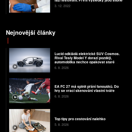
fázi testování. První výsledky jsou slibné
3. 12. 2022
Nejnovější články
Lucid odkládá elektrické SUV Cosmos.
Rival Tesly Model Y dorazí později,
automobilka nechce opakovat staré
chyby
6. 8. 2026
EA FC 27 má splnit přání fanoušků. Do
hry se vrací skenování vlastní tváře
6. 8. 2026
Top tipy pro cestování nalehko
5. 8. 2026