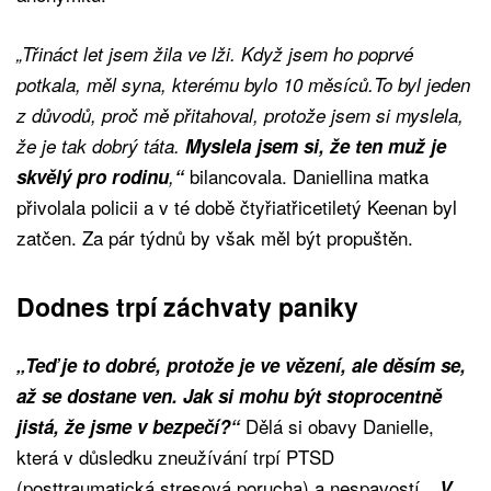
„Třináct let jsem žila ve lži. Když jsem ho poprvé
potkala, měl syna, kterému bylo 10 měsíců.To byl jeden
z důvodů, proč mě přitahoval, protože jsem si myslela,
že je tak dobrý táta.
Myslela jsem si, že ten muž je
bilancovala. Daniellina matka
skvělý pro rodinu
,
“
přivolala policii a v té době čtyřiatřicetiletý Keenan byl
zatčen. Za pár týdnů by však měl být propuštěn.
Dodnes trpí záchvaty paniky
„Teď je to dobré, protože je ve vězení, ale děsím se,
až se dostane ven. Jak si mohu být stoprocentně
Dělá si obavy Danielle,
jistá, že jsme v bezpečí?“
která v důsledku zneužívání trpí PTSD
(posttraumatická stresová porucha) a nespavostí
. „V