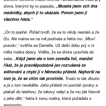
slova, kterými by to popsala
.
„Musela jsem vzít dva
medvídky, abych jí to ukázala. Potom jsem jí
všechno řekla.“
„On to popřel. Pořád tvrdil, že se to nikdy nestalo a že
lžu. Ale máma se na mě podívala a řekla mu: ‚Mluví
svěřila se Danielle
Už delší dobu prý o ni
pravdu‘,“
.
měla matka obavy. Viděla, že se dívka uzavřela do
sebe.
„
Když jsem ale o tom zavedla řeč, manžel
říkal, že je pravděpodobně jen rozrušená ze
stěhování a chybí jí v Německu přátelé. Nejhorší na
tom je, že se cítím tak provinile.
Trvalo to tak dlouho
a já o tom nevěděla. Jeho přátelé mi posílali zprávy a
plakali do telefonu, že takový nebyl a že mu jde hlavně
řekla k tomu matka, která požádala o
o jeho děti,“
anonymitu.