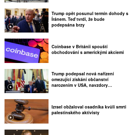
Trump opět posunul termín dohody s
Íránem. Teď tvrdí, že bude
podepsána brzy
Coinbase v Británii spouští
obchodování s americkými akciemi
Trump podepsal nová nařízení
omezující získání občanství
narozením v USA, navzdory
rozhodnutí Nejvyššího soudu
Izrael obžaloval osadníka kvůli smrti
palestinského aktivisty