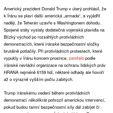
Americký prezident Donald Trump v úterý prohlásil, že
k Íránu se plaví další americká „armada“, a vyjádřil
naději, že Teherán uzavře s Washingtonem dohodu.
Spojené státy vyslaly dodatečná vojenská plavidla na
Blízký východ po rozsáhlých protivládních
demonstracích, které íránské bezpečnostní složky
brutálně potlačily. Při protivládních protestech, které
vypukly v Íránu koncem prosince,
zemřelo
podle
íránské nevládní organizace na ochranu lidských práv
HRANA nejméně 6159 lidí, některé odhady ale hovoří
až o výrazně vyšším počtu zabitých.
Trump íránskému vedení během protivládních
demonstrací několikrát pohrozil americkou intervencí,
pokud budou tamní bezpečnostní síly dál zabíjet či