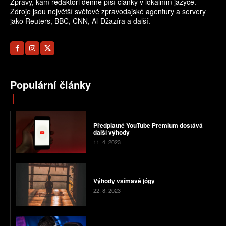
Zprávy, kam redaktoři denně píší články v lokálním jazyce.
Zdroje jsou největší světové zpravodajské agentury a servery
jako Reuters, BBC, CNN, Al-Džazíra a další.
Populární články
Předplatné YouTube Premium dostává
další výhody
11. 4. 2023
Výhody všímavé jógy
22. 8. 2023