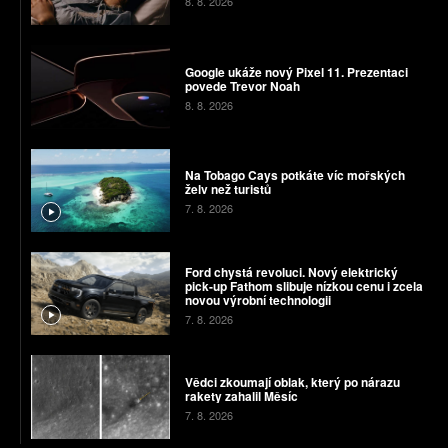
8. 8. 2026
Google ukáže nový Pixel 11. Prezentaci
povede Trevor Noah
8. 8. 2026
Na Tobago Cays potkáte víc mořských
želv než turistů
7. 8. 2026
Ford chystá revoluci. Nový elektrický
pick-up Fathom slibuje nízkou cenu i zcela
novou výrobní technologii
7. 8. 2026
Vědci zkoumají oblak, který po nárazu
rakety zahalil Měsíc
7. 8. 2026