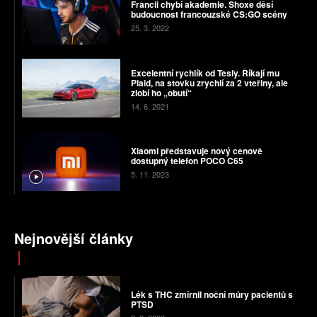
Francii chybí akademie. Shoxe děsí
budoucnost francouzské CS:GO scény
25. 3. 2022
Excelentní rychlík od Tesly. Říkají mu
Plaid, na stovku zrychlí za 2 vteřiny, ale
zlobí ho „obutí“
14. 6. 2021
Xiaomi představuje nový cenově
dostupný telefon POCO C65
5. 11. 2023
Nejnovější články
Lék s THC zmírnil noční můry pacientů s
PTSD