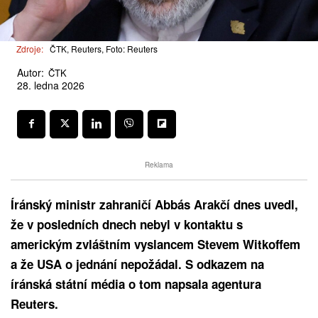
Zdroje:
ČTK, Reuters, Foto: Reuters
Autor:
ČTK
28. ledna 2026
Reklama
Íránský ministr zahraničí Abbás Arakčí dnes uvedl,
že v posledních dnech nebyl v kontaktu s
americkým zvláštním vyslancem Stevem Witkoffem
a že USA o jednání nepožádal. S odkazem na
íránská státní média o tom napsala agentura
Reuters.