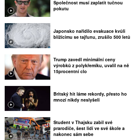
Společnost musí zaplatit tučnou
pokutu
Japonsko nařídilo evakuace kvůli
blížícímu se tajfunu, zrušilo 500 letů
Trump zavedl minimální ceny
výrobků z polykřemíku, uvalil na ně
15procentní clo
Britský hit láme rekordy, přesto ho
mnozí nikdy neslyšeli
Student v Thajsku zabil své
prarodiče, šest lidí ve své škole a
nakonec sám sebe