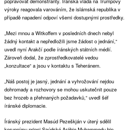
popravovat demonstranty. Íránská vláda na Trumpovy
výroky reagovala varováním, že islámská republika v
případě napadení odpoví všemi dostupnými prostředky.
„Mezi mnou a Witkoffem v posledních dnech nebyl
žádný kontakt a nepředložili jsme žádost o jednání,“
uvedl nyní Arakčí podle íránských státních médií.
Zároveň dodal, že zprostředkovatelé vedou
„konzultace“ a jsou v kontaktu s Teheránem.
„Náš postoj je jasný, jednání a vyhrožování nejdou
dohromady a rozhovory se mohou uskutečnit pouze
bez hrozeb a přehnaných požadavků,“ uvedl šéf
íránské diplomacie.
Íránský prezident Masúd Pezeškján v úterý sdělil
korunnímu princi Saúdské Arábie Muhammedu bin