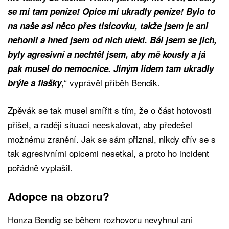
se mi tam peníze! Opice mi ukradly peníze! Bylo to
na naše asi něco přes tisícovku, takže jsem je ani
nehonil a hned jsem od nich utekl. Bál jsem se jich,
byly agresivní a nechtěl jsem, aby mě kously a já
pak musel do nemocnice. Jiným lidem tam ukradly
“ vyprávěl příběh Bendik.
brýle a flašky
,
Zpěvák se tak musel smířit s tím, že o část hotovosti
přišel, a raději situaci neeskalovat, aby předešel
možnému zranění. Jak se sám přiznal, nikdy dřív se s
tak agresivními opicemi nesetkal, a proto ho incident
pořádně vyplašil.
Adopce na obzoru?
Honza Bendig se během rozhovoru nevyhnul ani