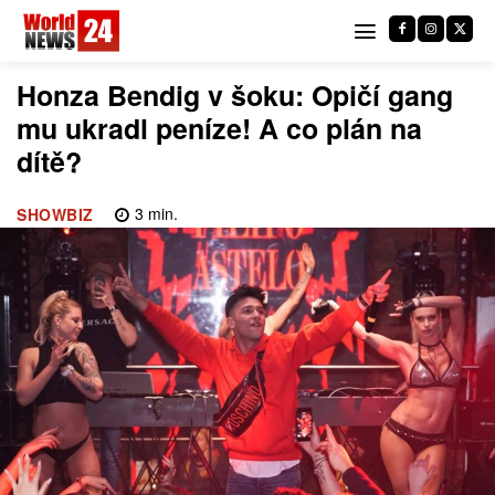
Honza Bendig v šoku: Opičí gang
mu ukradl peníze! A co plán na
dítě?
3
min.
SHOWBIZ