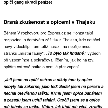
opičí gang ukradl peníze!
Drsná zkušenost s opicemi v Thajsku
Během V rozhovoru pro Expres.cz se Honza také
rozpovídal o čerstvém zážitku z Thajska, kde natáčel
nový videoklip. Tam totiž narazil na nepříjemnou
stránku „místní fauny“. „
“ vydechl
To bylo tak hnusné,
při vzpomínce a pokračoval líčením, jak ho na tzv.
opičím ostrově potkalo nemilé překvapení.
„
Jeli jsme na opičí ostrov a nikdy tam ty opice
nebyly tak zákeřné, jako teď. Seděl jsem na pařezu a
nechal otevřenou tašku. Krmil jsem opice banánem
a zezadu jsem ucítil tahání. Otočil jsem se a opice
mě tahaly za tašku. Vidím, jak lítají mé věci, ztratily