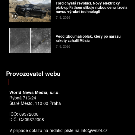
Ford chystá revoluci. Nový elektrický
pick-up Fathom slibuje nízkou cenu i zcela
novou výrobní technologii
7. 8. 2026
Vědci zkoumají oblak, který po nárazu
rakety zahalil Měsíc
7. 8. 2026
Provozovatel webu
World News Media, s.r.o.
Rybná 716/24
Staré Město, 110 00 Praha
IČO: 09372008
DIČ: CZ09372008
V případě dotazů na redakci pište na info@wn24.cz