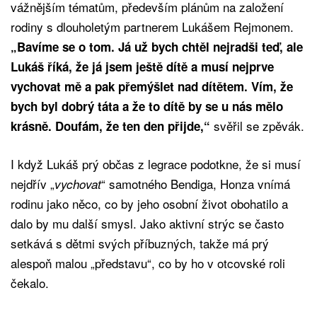
vážnějším tématům, především plánům na založení
rodiny s dlouholetým partnerem Lukášem Rejmonem.
„Bavíme se o tom. Já už bych chtěl nejradši teď, ale
Lukáš říká, že já jsem ještě dítě a musí nejprve
vychovat mě a pak přemýšlet nad dítětem. Vím, že
bych byl dobrý táta a že to dítě by se u nás mělo
svěřil se zpěvák.
krásně. Doufám, že ten den přijde,“
I když Lukáš prý občas z legrace podotkne, že si musí
nejdřív „
“ samotného Bendiga, Honza vnímá
vychovat
rodinu jako něco, co by jeho osobní život obohatilo a
dalo by mu další smysl. Jako aktivní strýc se často
setkává s dětmi svých příbuzných, takže má prý
alespoň malou „představu“, co by ho v otcovské roli
čekalo.