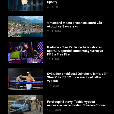
Spotify
30. 4. 2021
4 malebná města a vesnice, které vás
okouzlí ve Švýcarsku
7. 11. 2024
Radnice v São Paulu vychází vstříc e-
sportu! Uspořádá studentský turnaj ve
FIFĚ a Free Fire
13. 1. 2021
Světu her chybí box! Od toho tu jsme, věří
Steel City. ESBC chce zvednout laťku
vysoko
1. 4. 2021
Ford doplnil stavy. Takhle vypadá
nejnovější verze modelu Tourneo Connect
17. 5. 2023