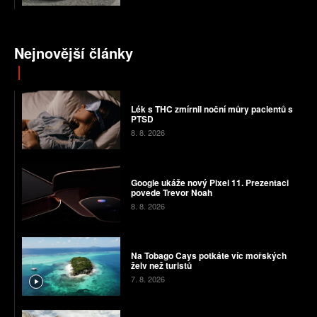
Nejnovější články
Lék s THC zmírnil noční můry pacientů s
PTSD
8. 8. 2026
Google ukáže nový Pixel 11. Prezentaci
povede Trevor Noah
8. 8. 2026
Na Tobago Cays potkáte víc mořských
želv než turistů
7. 8. 2026