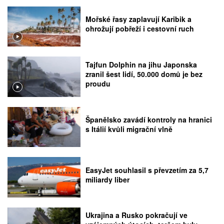
Mořské řasy zaplavují Karibik a
ohrožují pobřeží i cestovní ruch
Tajfun Dolphin na jihu Japonska
zranil šest lidí, 50.000 domů je bez
proudu
Španělsko zavádí kontroly na hranici
s Itálií kvůli migrační vlně
EasyJet souhlasil s převzetím za 5,7
miliardy liber
Ukrajina a Rusko pokračují ve