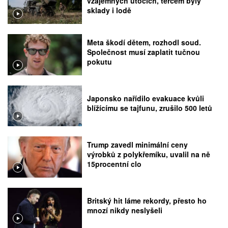
vzájemných útocích, terčem byly
sklady i lodě
Meta škodí dětem, rozhodl soud.
Společnost musí zaplatit tučnou
pokutu
Japonsko nařídilo evakuace kvůli
blížícímu se tajfunu, zrušilo 500 letů
Trump zavedl minimální ceny
výrobků z polykřemíku, uvalil na ně
15procentní clo
Britský hit láme rekordy, přesto ho
mnozí nikdy neslyšeli