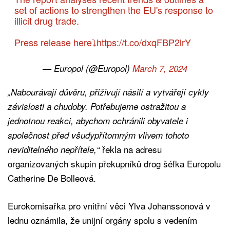
set of actions to strengthen the EU's response to
illicit drug trade.
Press release here⤵️
https://t.co/dxqFBP2lrY
— Europol (@Europol)
March 7, 2024
„Nabourávají důvěru, přiživují násilí a vytvářejí cykly
závislosti a chudoby. Potřebujeme ostražitou a
jednotnou reakci, abychom ochránili obyvatele i
společnost před všudypřítomným vlivem tohoto
řekla na adresu
neviditelného nepřítele,“
organizovaných skupin překupníků drog šéfka Europolu
Catherine De Bolleová.
Eurokomisařka pro vnitřní věci Ylva Johanssonová v
lednu oznámila, že unijní orgány spolu s vedením