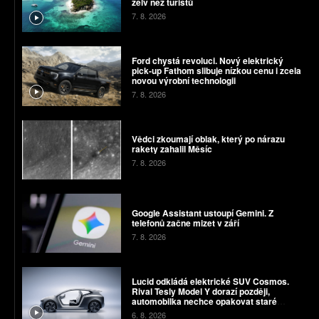
želv než turistů
7. 8. 2026
Ford chystá revoluci. Nový elektrický
pick-up Fathom slibuje nízkou cenu i zcela
novou výrobní technologii
7. 8. 2026
Vědci zkoumají oblak, který po nárazu
rakety zahalil Měsíc
7. 8. 2026
Google Assistant ustoupí Gemini. Z
telefonů začne mizet v září
7. 8. 2026
Lucid odkládá elektrické SUV Cosmos.
Rival Tesly Model Y dorazí později,
automobilka nechce opakovat staré
chyby
6. 8. 2026