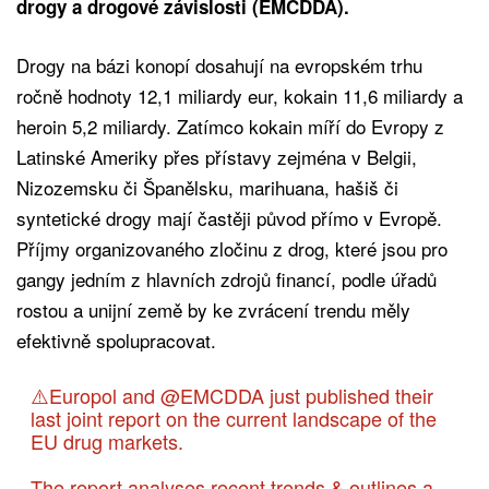
drogy a drogové závislosti (EMCDDA).
Drogy na bázi konopí dosahují na evropském trhu
ročně hodnoty 12,1 miliardy eur, kokain 11,6 miliardy a
heroin 5,2 miliardy. Zatímco kokain míří do Evropy z
Latinské Ameriky přes přístavy zejména v Belgii,
Nizozemsku či Španělsku, marihuana, hašiš či
syntetické drogy mají častěji původ přímo v Evropě.
Příjmy organizovaného zločinu z drog, které jsou pro
gangy jedním z hlavních zdrojů financí, podle úřadů
rostou a unijní země by ke zvrácení trendu měly
efektivně spolupracovat.
⚠️Europol and
@EMCDDA
just published their
last joint report on the current landscape of the
EU drug markets.
The report analyses recent trends & outlines a