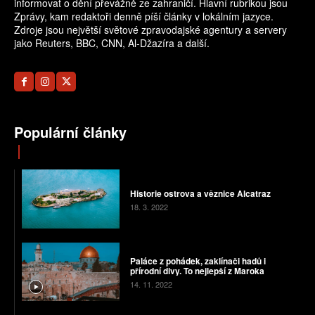
informovat o dění převážně ze zahraničí. Hlavní rubrikou jsou
Zprávy, kam redaktoři denně píší články v lokálním jazyce.
Zdroje jsou největší světové zpravodajské agentury a servery
jako Reuters, BBC, CNN, Al-Džazíra a další.
Populární články
Historie ostrova a věznice Alcatraz
18. 3. 2022
Paláce z pohádek, zaklínači hadů i
přírodní divy. To nejlepší z Maroka
14. 11. 2022