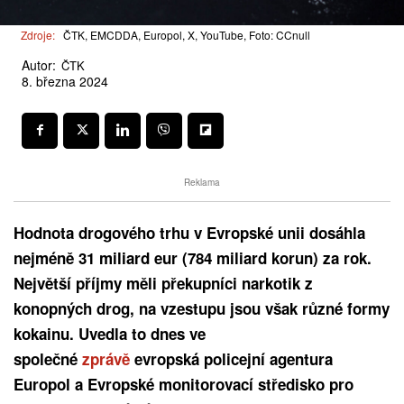
Zdroje:
ČTK, EMCDDA, Europol, X, YouTube, Foto: CCnull
Autor:
ČTK
8. března 2024
Reklama
Hodnota drogového trhu v Evropské unii dosáhla
nejméně 31 miliard eur (784 miliard korun) za rok.
Největší příjmy měli překupníci narkotik z
konopných drog, na vzestupu jsou však různé formy
kokainu. Uvedla to dnes ve
společné
zprávě
evropská policejní agentura
Europol a Evropské monitorovací středisko pro