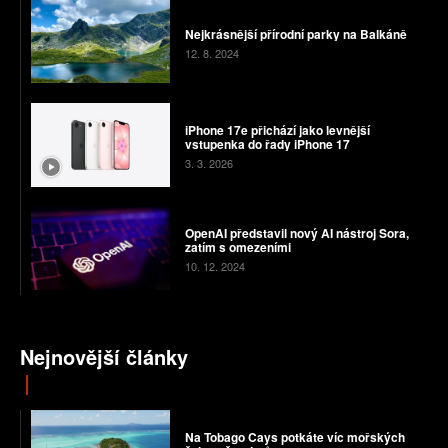
Nejkrásnější přírodní parky na Balkáně
12. 8. 2024
iPhone 17e přichází jako levnější
vstupenka do řady iPhone 17
3. 3. 2026
OpenAI představil nový AI nástroj Sora,
zatím s omezeními
10. 12. 2024
Nejnovější články
Na Tobago Cays potkáte víc mořských