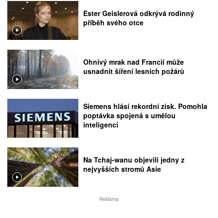
Ester Geislerová odkrývá rodinný
příběh svého otce
Ohnivý mrak nad Francií může
usnadnit šíření lesních požárů
Siemens hlásí rekordní zisk. Pomohla
poptávka spojená s umělou
inteligencí
Na Tchaj-wanu objevili jedny z
nejvyšších stromů Asie
Reklama