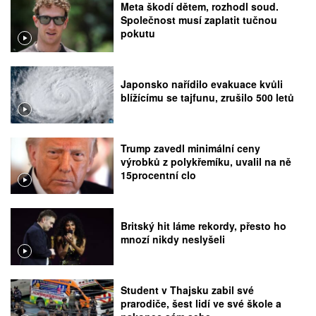
Meta škodí dětem, rozhodl soud.
Společnost musí zaplatit tučnou
pokutu
Japonsko nařídilo evakuace kvůli
blížícímu se tajfunu, zrušilo 500 letů
Trump zavedl minimální ceny
výrobků z polykřemíku, uvalil na ně
15procentní clo
Britský hit láme rekordy, přesto ho
mnozí nikdy neslyšeli
Student v Thajsku zabil své
prarodiče, šest lidí ve své škole a