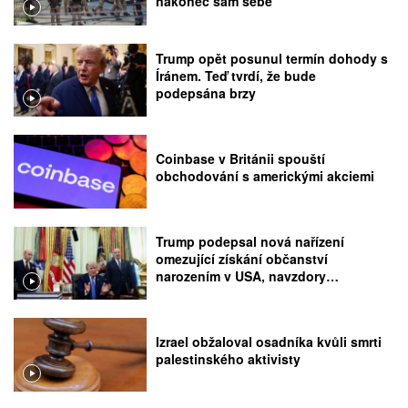
nakonec sám sebe
Trump opět posunul termín dohody s
Íránem. Teď tvrdí, že bude
podepsána brzy
Coinbase v Británii spouští
obchodování s americkými akciemi
Trump podepsal nová nařízení
omezující získání občanství
narozením v USA, navzdory
rozhodnutí Nejvyššího soudu
Izrael obžaloval osadníka kvůli smrti
palestinského aktivisty