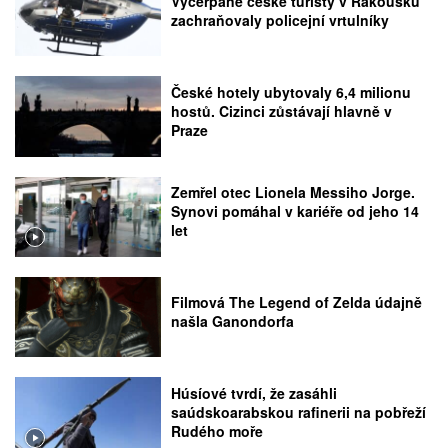
Vyčerpané české turisty v Rakousku
zachraňovaly policejní vrtulníky
České hotely ubytovaly 6,4 milionu
hostů. Cizinci zůstávají hlavně v
Praze
Zemřel otec Lionela Messiho Jorge.
Synovi pomáhal v kariéře od jeho 14
let
Filmová The Legend of Zelda údajně
našla Ganondorfa
Húsíové tvrdí, že zasáhli
saúdskoarabskou rafinerii na pobřeží
Rudého moře