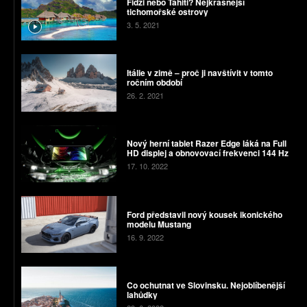
Fidži nebo Tahiti? Nejkrásnější
tichomořské ostrovy
3. 5. 2021
Itálie v zimě – proč ji navštívit v tomto
ročním období
26. 2. 2021
Nový herní tablet Razer Edge láká na Full
HD displej a obnovovací frekvenci 144 Hz
17. 10. 2022
Ford představil nový kousek ikonického
modelu Mustang
16. 9. 2022
Co ochutnat ve Slovinsku. Nejoblíbenější
lahůdky