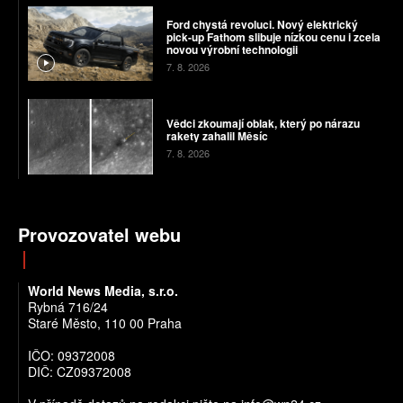
Ford chystá revoluci. Nový elektrický
pick-up Fathom slibuje nízkou cenu i zcela
novou výrobní technologii
7. 8. 2026
Vědci zkoumají oblak, který po nárazu
rakety zahalil Měsíc
7. 8. 2026
Provozovatel webu
World News Media, s.r.o.
Rybná 716/24
Staré Město, 110 00 Praha
IČO: 09372008
DIČ: CZ09372008