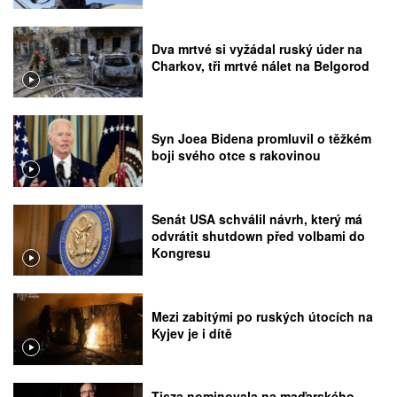
Dva mrtvé si vyžádal ruský úder na
Charkov, tři mrtvé nálet na Belgorod
Syn Joea Bidena promluvil o těžkém
boji svého otce s rakovinou
Senát USA schválil návrh, který má
odvrátit shutdown před volbami do
Kongresu
Mezi zabitými po ruských útocích na
Kyjev je i dítě
Tisza nominovala na maďarského