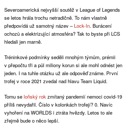
Severoamerická nejvyšší soutěž v League of Legends
se letos hrála trochu netradičně. To nám vlastně
předpovídá už samotný název –
Lock-In
. Burácení
ochozů a elektrizující atmosféra? Tak to byste při LCS
hledali jen marně.
Tréninkové podmínky seděli mnohým týmům, prémii
v přepočtu tři a půl miliony korun si ale mohl odnést jen
jeden. I na tuhle otázku už ale odpověď známe. První
trofej v roce 2021 zvedal nad hlavu Team Liquid.
Tomu se
loňský rok
zmítaný pandemií nemoci covid-19
příliš nevydařil. Číslo v kolonkách trofejí? 0. Navíc
vyhoření na WORLDS i ztráta hvězdy. Letos to ale
zřejmě bude o něco lepší.