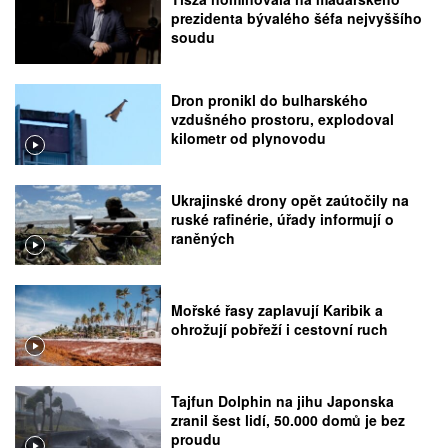
prezidenta bývalého šéfa nejvyššího
soudu
Dron pronikl do bulharského
vzdušného prostoru, explodoval
kilometr od plynovodu
Ukrajinské drony opět zaútočily na
ruské rafinérie, úřady informují o
raněných
Mořské řasy zaplavují Karibik a
ohrožují pobřeží i cestovní ruch
Tajfun Dolphin na jihu Japonska
zranil šest lidí, 50.000 domů je bez
proudu