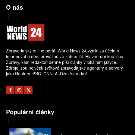
O nás
Zpravodajský online portál World News 24 vznikl za účelem
informovat o dění převážně ze zahraničí. Hlavní rubrikou jsou
Zprávy, kam redaktoři denně píší články v lokálním jazyce.
Zdroje jsou největší světové zpravodajské agentury a servery
jako Reuters, BBC, CNN, Al-Džazíra a další.
Populární články