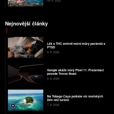
29. 6. 2022
Nejnovější články
Lék s THC zmírnil noční můry pacientů s
PTSD
8. 8. 2026
Google ukáže nový Pixel 11. Prezentaci
povede Trevor Noah
8. 8. 2026
Na Tobago Cays potkáte víc mořských
želv než turistů
7. 8. 2026