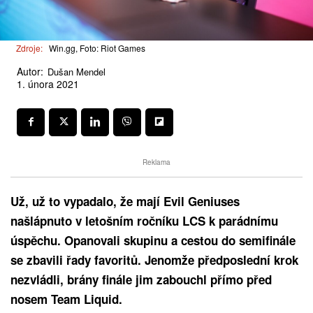
Zdroje:
Win.gg, Foto: Riot Games
Autor:
Dušan Mendel
1. února 2021
Reklama
Už, už to vypadalo, že mají Evil Geniuses
našlápnuto v letošním ročníku LCS k parádnímu
úspěchu. Opanovali skupinu a cestou do semifinále
se zbavili řady favoritů. Jenomže předposlední krok
nezvládli, brány finále jim zabouchl přímo před
nosem Team Liquid.