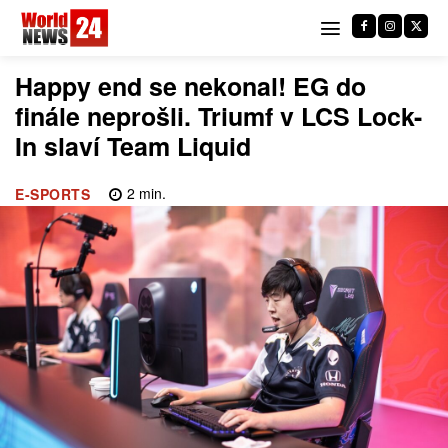
Happy end se nekonal! EG do
finále neprošli. Triumf v LCS Lock-
In slaví Team Liquid
2
min.
E-SPORTS