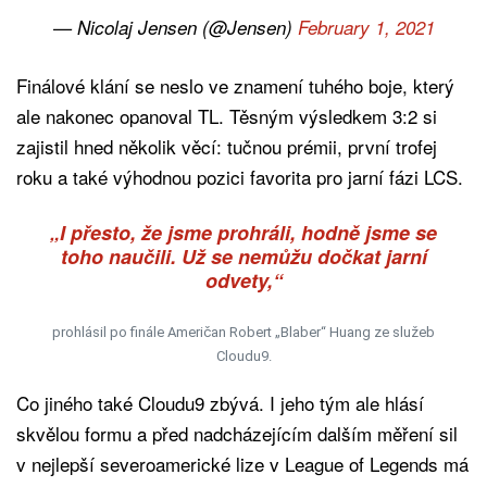
— Nicolaj Jensen (@Jensen)
February 1, 2021
Finálové klání se neslo ve znamení tuhého boje, který
ale nakonec opanoval TL. Těsným výsledkem 3:2 si
zajistil hned několik věcí: tučnou prémii, první trofej
roku a také výhodnou pozici favorita pro jarní fázi LCS.
„I přesto, že jsme prohráli, hodně jsme se
toho naučili. Už se nemůžu dočkat jarní
odvety,“
prohlásil po finále Američan Robert „Blaber“ Huang ze služeb
Cloudu9.
Co jiného také Cloudu9 zbývá. I jeho tým ale hlásí
skvělou formu a před nadcházejícím dalším měření sil
v nejlepší severoamerické lize v League of Legends má