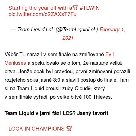
Starting the year off with a🏆
#TLWIN
pic.twitter.com/o2ZAXsT7Fu
— Team Liquid LoL (@TeamLiquidLoL)
February 1,
2021
Výběr TL narazil v semifinále na zmiňované
Evil
Geniuses
a spekulovalo se o tom, že nastane velká
bitva. Jenže opak byl pravdou, první zmiňovaní porazili
rozjetého soka jasně 3:0 a slavili postup do finále. Tam
si na Team Liquid brousil zuby Cloud9, který
v semifinále vyřadil po velké bitvě 100 Thieves.
Team Liquid v jarní fázi LCS? Jasný favorit
LOCK IN CHAMPIONS 🏆