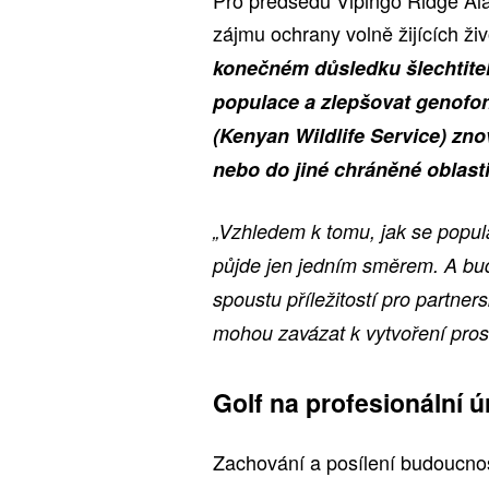
zájmu ochrany volně žijících ži
konečném důsledku šlechtite
populace a zlepšovat genofo
(Kenyan Wildlife Service) zno
nebo do jiné chráněné oblasti,
„Vzhledem k tomu, jak se populac
půjde jen jedním směrem. A bud
spoustu příležitostí pro partner
mohou zavázat k vytvoření prost
Golf na profesionální ú
Zachování a posílení budoucnost