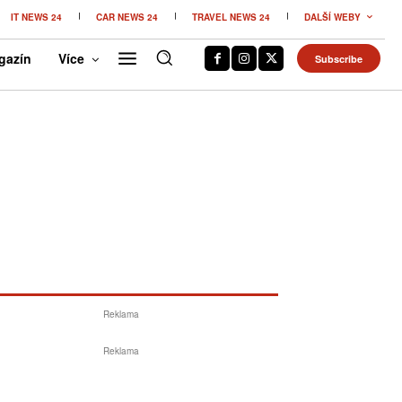
IT NEWS 24
CAR NEWS 24
TRAVEL NEWS 24
DALŠÍ WEBY
gazín
Více
Subscribe
Reklama
Reklama