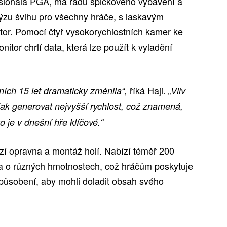
sionála PGA, má řadu špičkového vybavení a
lýzu švihu pro všechny hráče, s laskavým
tor. Pomocí čtyř vysokorychlostních kamer ke
itor chrlí data, která lze použít k vyladění
říká Haji.
ních 15 let dramaticky změnila“,
„Vliv
ak generovat nejvyšší rychlost, což znamená,
 je v dnešní hře klíčové.“
í opravna a montáž holí. Nabízí téměř 200
 a o různých hmotnostech, což hráčům poskytuje
působení, aby mohli doladit obsah svého