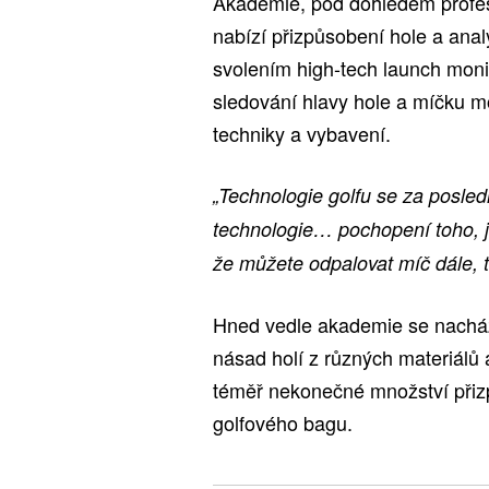
Akademie, pod dohledem profe
nabízí přizpůsobení hole a ana
svolením high-tech launch moni
sledování hlavy hole a míčku mon
techniky a vybavení.
„Technologie golfu se za posled
technologie… pochopení toho, j
že můžete odpalovat míč dále, to
Hned vedle akademie se nacház
násad holí z různých materiálů
téměř nekonečné množství přiz
golfového bagu.