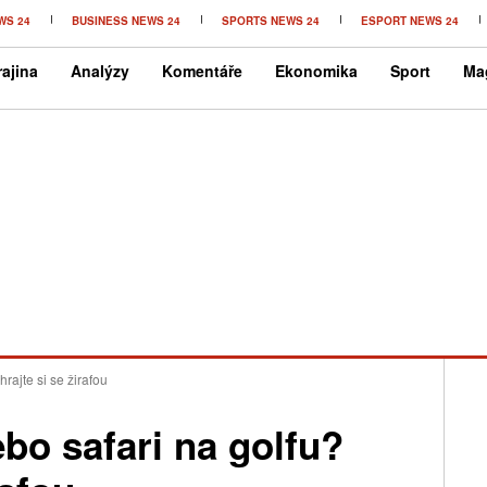
WS 24
BUSINESS NEWS 24
SPORTS NEWS 24
ESPORT NEWS 24
ajina
Analýzy
Komentáře
Ekonomika
Sport
Ma
hrajte si se žirafou
ebo safari na golfu?