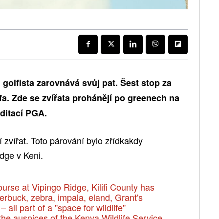
golfista zarovnává svůj pat. Šest stop za
fa. Zde se zvířata prohánějí po greenech na
editací PGA.
ší zvířat. Toto párování bylo zřídkakdy
dge v Keni.
se at Vipingo Ridge, Kilifi County has
buck, zebra, impala, eland, Grant's
all part of a "space for wildlife"
the auspices of the Kenya Wildlife Service.