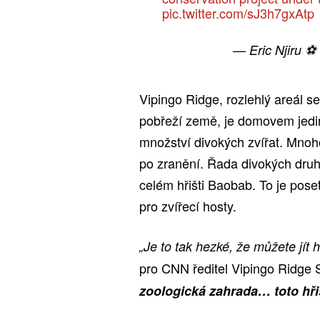
pic.twitter.com/sJ3h7gxAtp
— Eric Njiru ⚽️
Vipingo Ridge, rozlehlý areál 
pobřeží země, je domovem jedin
množství divokých zvířat. Mnoho
po zranění. Řada divokých druh
celém hřišti Baobab. To je po
pro zvířecí hosty.
„Je to tak hezké, že můžete jít 
pro CNN ředitel Vipingo Ridge 
zoologická zahrada… toto hřišt