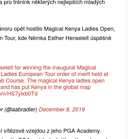
na pro trénink některých nejlepších mladých
 únoru opět hostilo Magical Kenya Ladies Open,
an Tour, kde Němka Esther Henseleit úspěšně
eleit for winning the inaugural Magical
Ladies European Tour order of merit held at
b Course. The magical Kenya ladies open
and has put Kenya in the global map
.com/HS7ylxb0Td
er (@aabradier)
December 8, 2019
cí vítězové vzejdou z jeho PGA Academy.