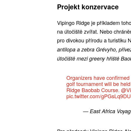
Projekt konzervace
Vipingo Ridge je příkladem toh
na útočiště zvířat. Nebo chráně
pro divokou přírodu a turistiku 
antilopa a zebra Grévyho, přive
útočiště mezi greeny hřiště Bao
Organizers have confirmed
golf tournament will be hel
Ridge Baobab Course.
@Vi
pic.twitter.com/gPGsLq9DU
— East Africa Voy
Pro předsedu Vipingo Ridge Ala