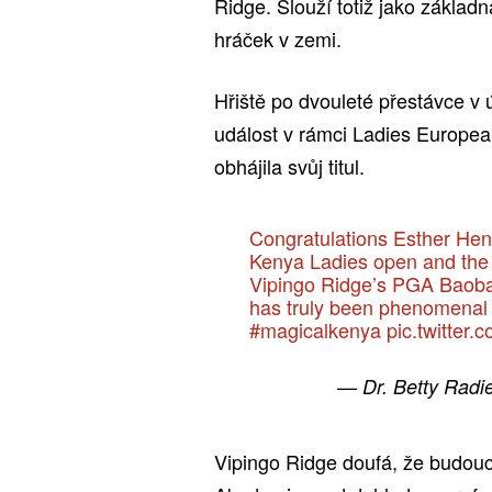
Ridge. Slouží totiž jako základ
hráček v zemi.
Hřiště po dvouleté přestávce v
událost v rámci Ladies Europe
obhájila svůj titul.
Congratulations Esther Hens
Kenya Ladies open and the 
Vipingo Ridge’s PGA Baoba
has truly been phenomenal 
#magicalkenya
pic.twitter
— Dr. Betty Radi
Vipingo Ridge doufá, že budou