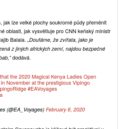
o, jak lze velké plochy soukromé půdy přeměnit
né oblasti, jak vysvětluje pro CNN keňský ministr
Najib Balala.
„Doufáme, že zvířata, jako je
zená z jiných afrických zemí, najdou bezpečné
dodává.
bab,“
 that the 2020 Magical Kenya Ladies Open
d in November at the prestigious Vipingo
pingoRidge
#EAVoyages
a
ages (@EA_Voyages)
February 6, 2020
staira Cavenaugha je klíčové být proaktivní v