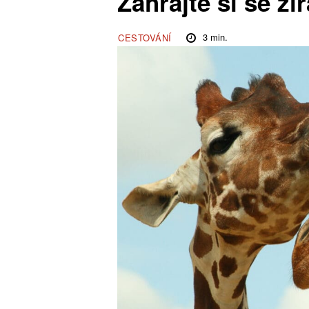
Zahrajte si se ži
3
min.
CESTOVÁNÍ