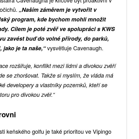
vočichů.
„Naším záměrem je vytvořit v
lský program, kde bychom mohli množit
ndy.
C
ílem je poté z
věř
ve spolupráci s KWS
vu zavést buď do volné přírody, do parků,
vysvětluje Cavenaugh.
 jako je ta naše,“
e rozšiřuje, konflikt mezi lidmi a divokou zvěří
e se zhoršovat. Takže si myslím, že vláda má
ské developery a vlastníky pozemků, kteří se
oru pro divokou zvěř.“
rovni
i keňského golfu je také prioritou ve Vipingo