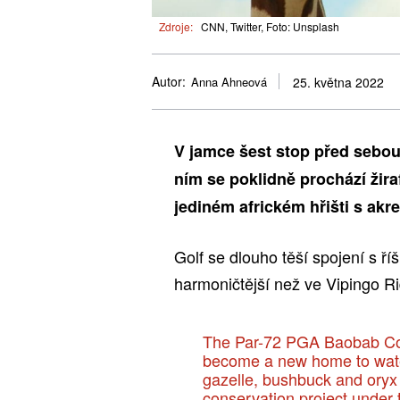
Zdroje:
CNN, Twitter, Foto: Unsplash
Autor:
Anna Ahneová
25. května 2022
V jamce šest stop před sebou 
ním se poklidně prochází žira
jediném africkém hřišti s akr
Golf se dlouho těší spojení s ří
harmoničtější než ve Vipingo Ri
The Par-72 PGA Baobab Cour
become a new home to water
gazelle, bushbuck and oryx – 
conservation project under 