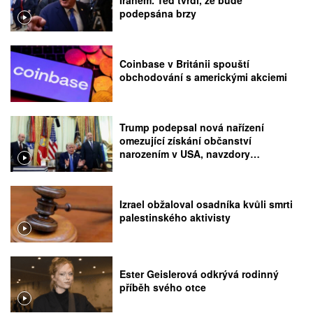
podepsána brzy
Coinbase v Británii spouští
obchodování s americkými akciemi
Trump podepsal nová nařízení
omezující získání občanství
narozením v USA, navzdory
rozhodnutí Nejvyššího soudu
Izrael obžaloval osadníka kvůli smrti
palestinského aktivisty
Ester Geislerová odkrývá rodinný
příběh svého otce