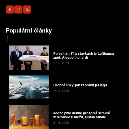
Populární články
Po selhání IT a stávkách je Lufthansa
zpět. Alespoň to tvrdí
17. 3. 2023
Drobné triky, jak zabránit jet lagu
14. 9. 2023
Jedno pivo denně prospívá střevní
mikroflóře u mužů, zjistila studie
21. 6. 2022