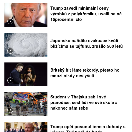
Trump zavedl minimální ceny
výrobků z polykřemíku, uvalil na ně
15procentní clo
Japonsko nařídilo evakuace kvůli
blížícímu se tajfunu, zrušilo 500 letů
Britský hit láme rekordy, přesto ho
mnozí nikdy neslyšeli
Student v Thajsku zabil své
prarodiče, šest lidí ve své škole a
nakonec sám sebe
Trump opět posunul termín dohody s
Íránem. Teď tvrdí, že bude