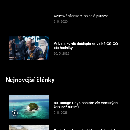
Cestování časem po celé planetě
8. 9. 2020
Valve si tvrdě došláplo na velké CS:GO
obchodníky
20. 5. 2023
Nejnovější články
Na Tobago Cays potkáte víc mořských
želv než turistů
7. 8. 2026