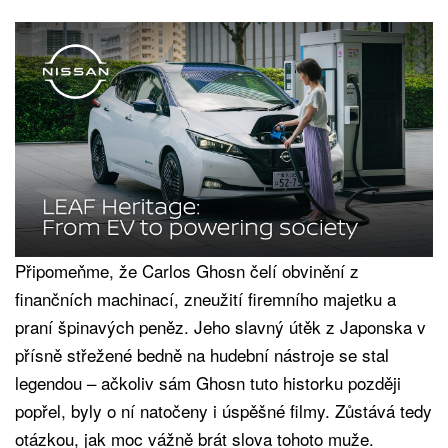
Připomeňme, že Carlos Ghosn čelí obvinění z
finančních machinací, zneužití firemního majetku a
praní špinavých peněz. Jeho slavný útěk z Japonska v
přísně střežené bedně na hudební nástroje se stal
legendou – ačkoliv sám Ghosn tuto historku později
popřel, byly o ní natočeny i úspěšné filmy. Zůstává tedy
otázkou, jak moc vážně brát slova tohoto muže.