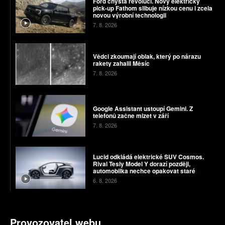
Ford chystá revoluci. Nový elektrický
pick-up Fathom slibuje nízkou cenu i zcela
novou výrobní technologii
7. 8. 2026
Vědci zkoumají oblak, který po nárazu
rakety zahalil Měsíc
7. 8. 2026
Google Assistant ustoupí Gemini. Z
telefonů začne mizet v září
7. 8. 2026
Lucid odkládá elektrické SUV Cosmos.
Rival Tesly Model Y dorazí později,
automobilka nechce opakovat staré
chyby
6. 8. 2026
Provozovatel webu