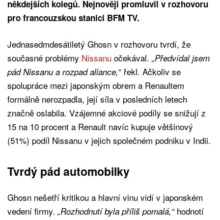
někdejších kolegů. Nejnověji promluvil v rozhovoru
pro francouzskou stanici BFM TV.
Jednasedmdesátiletý Ghosn v rozhovoru tvrdí, že
současné problémy
Nissanu
očekával.
„Předvídal jsem
“ řekl. Ačkoliv se
pád Nissanu a rozpad aliance,
spolupráce mezi japonským obrem a Renaultem
formálně nerozpadla, její síla v posledních letech
značně oslabila. Vzájemné akciové podíly se snižují z
15 na 10 procent a Renault navíc kupuje většinový
(51%) podíl Nissanu v jejich společném podniku v Indii.
Tvrdý pád automobilky
Ghosn nešetří kritikou a hlavní vinu vidí v japonském
vedení firmy.
hodnotí
„Rozhodnutí byla příliš pomalá,“