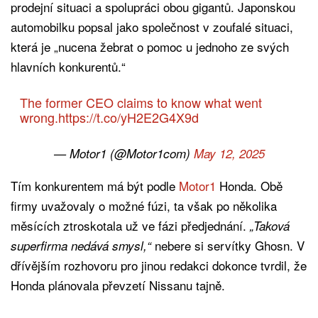
prodejní situaci a spolupráci obou gigantů. Japonskou
automobilku popsal jako společnost v zoufalé situaci,
která je „nucena žebrat o pomoc u jednoho ze svých
hlavních konkurentů.“
The former CEO claims to know what went
wrong.
https://t.co/yH2E2G4X9d
— Motor1 (@Motor1com)
May 12, 2025
Tím konkurentem má být podle
Motor1
Honda. Obě
firmy uvažovaly o možné fúzi, ta však po několika
měsících ztroskotala už ve fázi předjednání.
„Taková
nebere si servítky Ghosn. V
superfirma nedává smysl,“
dřívějším rozhovoru pro jinou redakci dokonce tvrdil, že
Honda plánovala převzetí Nissanu tajně.