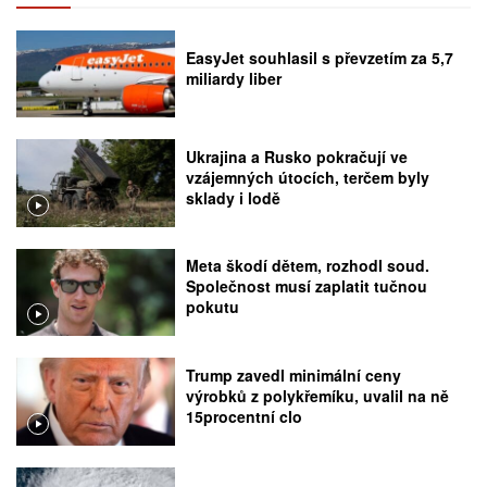
EasyJet souhlasil s převzetím za 5,7
miliardy liber
Ukrajina a Rusko pokračují ve
vzájemných útocích, terčem byly
sklady i lodě
Meta škodí dětem, rozhodl soud.
Společnost musí zaplatit tučnou
pokutu
Trump zavedl minimální ceny
výrobků z polykřemíku, uvalil na ně
15procentní clo