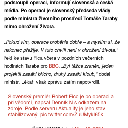
podstoupil operaci, informují slovenská a česká
média. Po operaci je slovenský předseda vlády
podle ministra životního prostředí Tomáše Taraby
mimo ohrožení života.
„Pokud vím, operace proběhla dobře – a myslím si, že
nakonec přežije. V tuto chvíli není v ohrožení života,“
řekl ke stavu Fica včera v pozdních večerních
hodinách Taraba pro
BBC
.
„Byl těžce zraněn, jeden
dodal
projektil zasáhl břicho, druhý zasáhl kloub,“
ministr. Lékaři však zprávu zatím nepotvrdili.
Slovenský premiér Robert Fico je po operaci a
při vědomí, napsal Denník N s odkazem na
zdroje. Podle serveru Aktuality je jeho stav
stabilizovaný.
pic.twitter.com/ZuUMykI65k