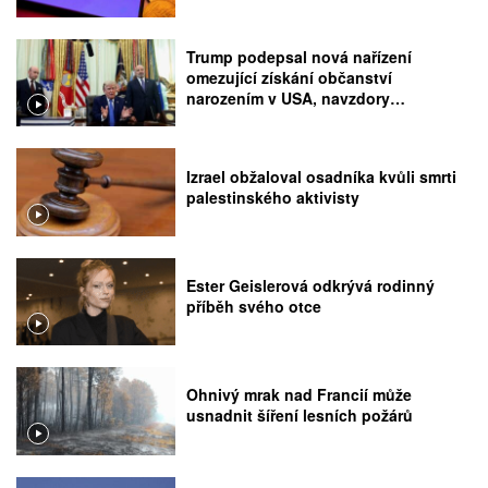
Trump podepsal nová nařízení
omezující získání občanství
narozením v USA, navzdory
rozhodnutí Nejvyššího soudu
Izrael obžaloval osadníka kvůli smrti
palestinského aktivisty
Ester Geislerová odkrývá rodinný
příběh svého otce
Ohnivý mrak nad Francií může
usnadnit šíření lesních požárů