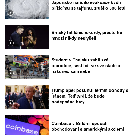
Japonsko nařídilo evakuace kvůli
blížícímu se tajfunu, zrušilo 500 letů
Britský hit láme rekordy, přesto ho
mnozí nikdy neslyšeli
Student v Thajsku zabil své
prarodiče, šest lidí ve své škole a
nakonec sám sebe
Trump opět posunul termín dohody s
Íránem. Teď tvrdí, že bude
podepsána brzy
Coinbase v Británii spouští
obchodování s americkými akciemi