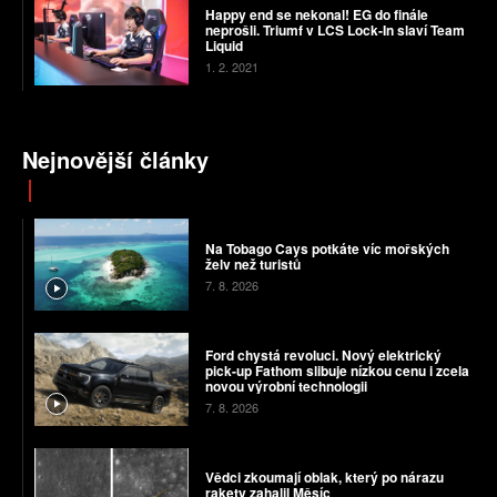
Happy end se nekonal! EG do finále
neprošli. Triumf v LCS Lock-In slaví Team
Liquid
1. 2. 2021
Nejnovější články
Na Tobago Cays potkáte víc mořských
želv než turistů
7. 8. 2026
Ford chystá revoluci. Nový elektrický
pick-up Fathom slibuje nízkou cenu i zcela
novou výrobní technologii
7. 8. 2026
Vědci zkoumají oblak, který po nárazu
rakety zahalil Měsíc