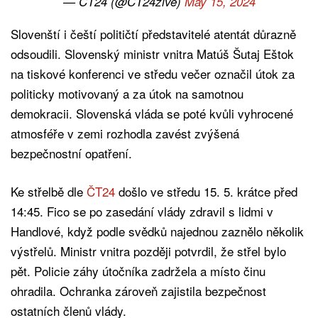
— ČT24 (@CT24zive)
May 15, 2024
Slovenští i čeští političtí představitelé atentát důrazně
odsoudili. Slovenský ministr vnitra Matúš Šutaj Eštok
na tiskové konferenci ve středu večer označil útok za
politicky motivovaný a za útok na samotnou
demokracii. Slovenská vláda se poté kvůli vyhrocené
atmosféře v zemi rozhodla zavést zvýšená
bezpečnostní opatření.
Ke střelbě dle
ČT24
došlo ve středu 15. 5. krátce před
14:45. Fico se po zasedání vlády zdravil s lidmi v
Handlové, když podle svědků najednou zaznělo několik
výstřelů. Ministr vnitra později potvrdil, že střel bylo
pět. Policie záhy útočníka zadržela a místo činu
ohradila. Ochranka zároveň zajistila bezpečnost
ostatních členů vlády.