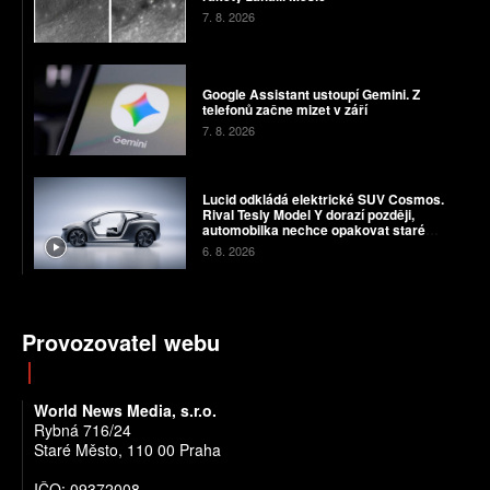
7. 8. 2026
Google Assistant ustoupí Gemini. Z
telefonů začne mizet v září
7. 8. 2026
Lucid odkládá elektrické SUV Cosmos.
Rival Tesly Model Y dorazí později,
automobilka nechce opakovat staré
chyby
6. 8. 2026
Provozovatel webu
World News Media, s.r.o.
Rybná 716/24
Staré Město, 110 00 Praha
IČO: 09372008