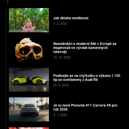
Jak dlouho meditovat
9. 2. 2022
Neandrtálci a moderní lidé v Evropě se
inspirovali ve výrobě kamenných
nástrojů
19. 10. 2022
Podívejte se na čtyřkolku o výkonu 1 100
hp se světlomety z Audi R8
20. 9. 2020
Je tu nové Porsche 911 Carrera 4S pro
rok 2026
3. 7. 2025