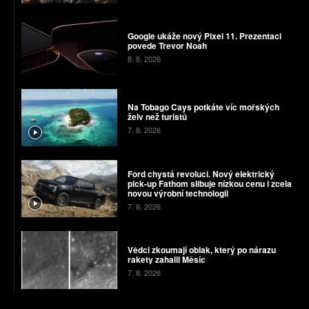
Google ukáže nový Pixel 11. Prezentaci
povede Trevor Noah
8. 8. 2026
Na Tobago Cays potkáte víc mořských
želv než turistů
7. 8. 2026
Ford chystá revoluci. Nový elektrický
pick-up Fathom slibuje nízkou cenu i zcela
novou výrobní technologii
7. 8. 2026
Vědci zkoumají oblak, který po nárazu
rakety zahalil Měsíc
7. 8. 2026