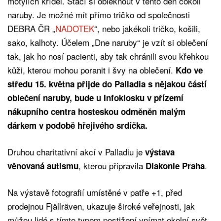
motýlích křídel. Stačí si obléknout v tento den cokoli
naruby. Je možné mít přímo tričko od společnosti
DEBRA ČR „
NADOTEK
“, nebo jakékoli tričko, košili,
sako, kalhoty. Účelem „Dne naruby“ je vzít si oblečení
tak, jak ho nosí pacienti, aby tak chránili svou křehkou
kůži, kterou mohou poranit i švy na oblečení.
Kdo ve
středu 15. května přijde do Palladia s nějakou částí
oblečení naruby, bude u Infokiosku v přízemí
nákupního centra hosteskou odměněn malým
dárkem v podobě hřejivého srdíčka.
Druhou charitativní akcí v Palladiu je
výstava
, kterou připravila
.
věnovaná autismu
Diakonie Praha
Na výstavě fotografií umístěné v patře +1, před
prodejnou Fjällräven, ukazuje široké veřejnosti, jak
můžou lidé s tímto typem postižení vnímat okolní svět,