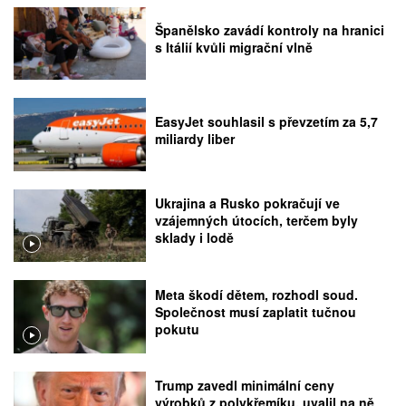
Španělsko zavádí kontroly na hranici
s Itálií kvůli migrační vlně
EasyJet souhlasil s převzetím za 5,7
miliardy liber
Ukrajina a Rusko pokračují ve
vzájemných útocích, terčem byly
sklady i lodě
Meta škodí dětem, rozhodl soud.
Společnost musí zaplatit tučnou
pokutu
Trump zavedl minimální ceny
výrobků z polykřemíku, uvalil na ně