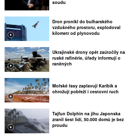
soudu
Dron pronikl do bulharského
vzdušného prostoru, explodoval
kilometr od plynovodu
Ukrajinské drony opět zaútočily na
ruské rafinérie, úřady informují o
raněných
Mořské řasy zaplavují Karibik a
ohrožují pobřeží i cestovní ruch
Tajfun Dolphin na jihu Japonska
zranil šest lidí, 50.000 domů je bez
proudu