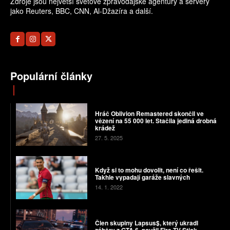
Zdroje jsou největší světové zpravodajské agentury a servery
jako Reuters, BBC, CNN, Al-Džazíra a další.
Populární články
Hráč Oblivion Remastered skončil ve
vězení na 55 000 let. Stačila jediná drobná
krádež
27. 5. 2025
Když si to mohu dovolit, není co řešit.
Takhle vypadají garáže slavných
14. 1. 2022
Člen skupiny Lapsus$, který ukradl