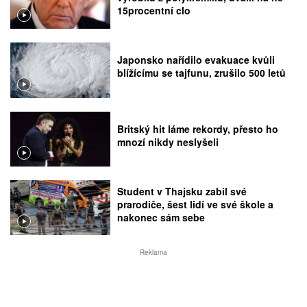
15procentní clo
Japonsko nařídilo evakuace kvůli
blížícímu se tajfunu, zrušilo 500 letů
Britský hit láme rekordy, přesto ho
mnozí nikdy neslyšeli
Student v Thajsku zabil své
prarodiče, šest lidí ve své škole a
nakonec sám sebe
Reklama