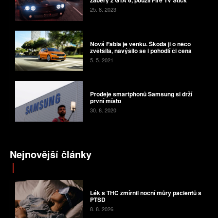
záběry z GTA 6, použil Fire TV Stick
25. 8. 2023
Nová Fabia je venku. Škoda ji o něco
zvětšila, navýšilo se i pohodlí či cena
5. 5. 2021
Prodeje smartphonů Samsung si drží
první místo
30. 8. 2020
Nejnovější články
Lék s THC zmírnil noční můry pacientů s
PTSD
8. 8. 2026