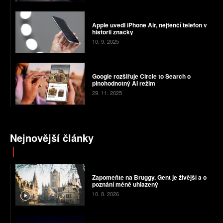
Apple uvedl iPhone Air, nejtenčí telefon v
historii značky
10. 9. 2025
Google rozšiřuje Circle to Search o
plnohodnotný AI režim
29. 11. 2025
Nejnovější články
Zapomeňte na Bruggy. Gent je živější a o
poznání méně uhlazený
10. 8. 2026