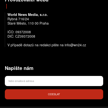
World News Media, s.r.o.
Rybná 716/24
Staré Město, 110 00 Praha
IČO: 09372008
DIČ: CZ09372008
V případě dotazů na redakci pište na info@wn24.cz
Napište nám
ODESLAT