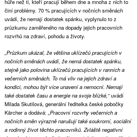
hůře než ti, kteří pracují během dne a mnoha z nich to
činí problémy. 70 % pracujících v nočních směnách
uvádí, že nemají dostatek spánku, vyplynulo to z
průzkumu zaměřeného na dopady jejich pracovních
rozvrhů na zdraví, pohodu a životy.
„Průzkum ukázal, že většina uklízečů pracujících v
nočních směnách uvádí, že nemá dostatek spánku,
stejně jako polovina uklízečů pracujících v ranních a
večerních směnách. To má vliv na jejich zdraví a
kondici, mohou být více unavení a nemocní. Nemají
uvádí
také dostatek času a energie na svoje blízké,“
Milada Skutilová, generální ředitelka české pobočky
Kärcher a dodává:
„Pracovní rozvrhy večerních a
nočních směn výrazně narušují také soukromí, sociální
a rodinný život těchto pracovníků. Zvláště negativní