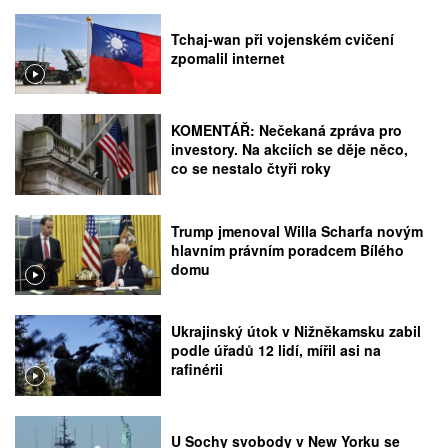
Tchaj-wan při vojenském cvičení
zpomalil internet
KOMENTÁŘ: Nečekaná zpráva pro
investory. Na akciích se děje něco,
co se nestalo čtyři roky
Trump jmenoval Willa Scharfa novým
hlavním právním poradcem Bílého
domu
Ukrajinský útok v Nižněkamsku zabil
podle úřadů 12 lidí, mířil asi na
rafinérii
U Sochy svobody v New Yorku se