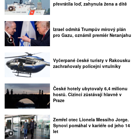
převrátila loď, zahynula žena a dítě
Izrael odmítá Trumpův mírový plán
pro Gazu, oznámil premiér Netanjahu
Vyčerpané české turisty v Rakousku
zachraňovaly policejní vrtulníky
České hotely ubytovaly 6,4 milionu
hostů. Cizinci zůstávají hlavně v
Praze
Zemřel otec Lionela Messiho Jorge.
Synovi pomáhal v kariéře od jeho 14
let