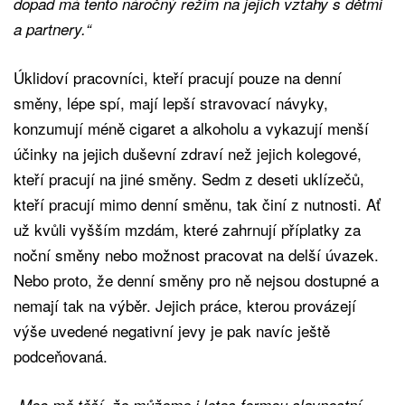
dopad má tento náročný režim na jejich vztahy s dětmi
a partnery.“
Úklidoví pracovníci, kteří pracují pouze na denní
směny, lépe spí, mají lepší stravovací návyky,
konzumují méně cigaret a alkoholu a vykazují menší
účinky na jejich duševní zdraví než jejich kolegové,
kteří pracují na jiné směny. Sedm z deseti uklízečů,
kteří pracují mimo denní směnu, tak činí z nutnosti. Ať
už kvůli vyšším mzdám, které zahrnují příplatky za
noční směny nebo možnost pracovat na delší úvazek.
Nebo proto, že denní směny pro ně nejsou dostupné a
nemají tak na výběr. Jejich práce, kterou provázejí
výše uvedené negativní jevy je pak navíc ještě
podceňovaná.
„Moc mě těší, že můžeme i letos formou slavnostní