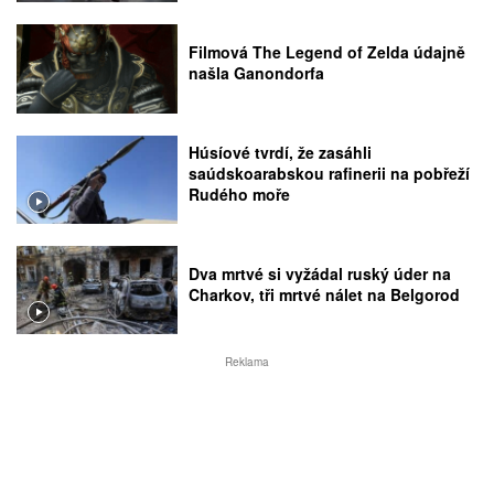
Filmová The Legend of Zelda údajně
našla Ganondorfa
Húsíové tvrdí, že zasáhli
saúdskoarabskou rafinerii na pobřeží
Rudého moře
Dva mrtvé si vyžádal ruský úder na
Charkov, tři mrtvé nálet na Belgorod
Reklama