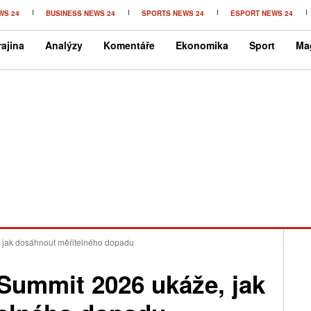
WS 24
BUSINESS NEWS 24
SPORTS NEWS 24
ESPORT NEWS 24
ajina
Analýzy
Komentáře
Ekonomika
Sport
Ma
jak dosáhnout měřitelného dopadu
ummit 2026 ukáže, jak