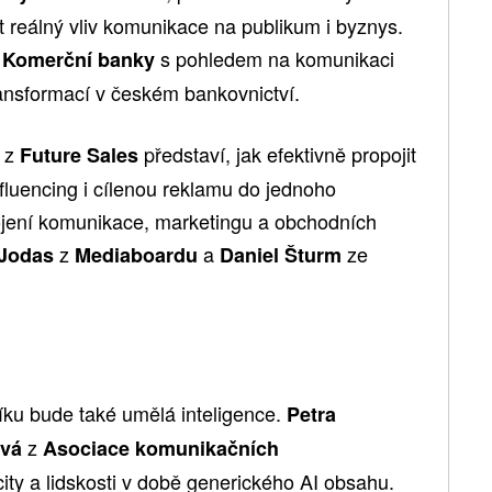
it reálný vliv komunikace na publikum i byznys.
s pohledem na komunikaci
Komerční banky
transformací v českém bankovnictví.
z
představí, jak efektivně propojit
u
Future Sales
nfluencing i cílenou reklamu do jednoho
jení komunikace, marketingu a obchodních
z
a
ze
 Jodas
Mediaboardu
Daniel Šturm
ku bude také umělá inteligence.
Petra
z
ová
Asociace komunikačních
city a lidskosti v době generického AI obsahu.