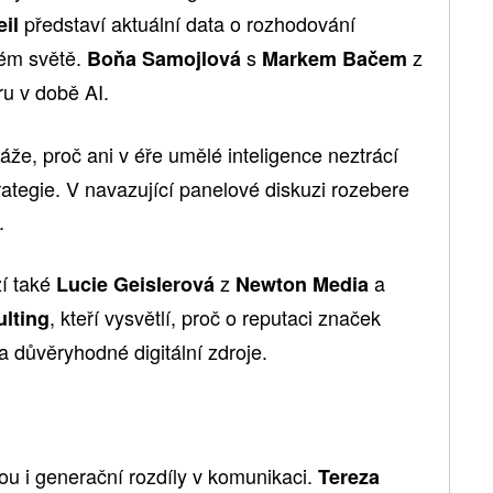
představí aktuální data o rozhodování
il
ném světě.
s
z
Boňa Samojlová
Markem Bačem
u v době AI.
že, proč ani v éře umělé inteligence neztrácí
ategie. V navazující panelové diskuzi rozebere
.
ží také
z
a
Lucie Geislerová
Newton Media
, kteří vysvětlí, proč o reputaci značek
lting
 a důvěryhodné digitální zdroje.
 i generační rozdíly v komunikaci.
Tereza