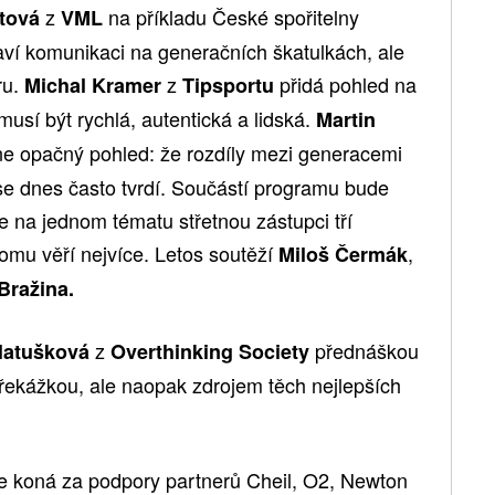
z
na příkladu České spořitelny
atová
VML
taví komunikaci na generačních škatulkách, ale
ru.
z
přidá pohled na
Michal Kramer
Tipsportu
musí být rychlá, autentická a lidská.
Martin
e opačný pohled: že rozdíly mezi generacemi
se dnes často tvrdí. Součástí programu bude
e na jednom tématu střetnou zástupci tří
omu věří nejvíce. Letos soutěží
,
Miloš Čermák
Bražina.
z
přednáškou
latušková
Overthinking Society
řekážkou, ale naopak zdrojem těch nejlepších
 koná za podpory partnerů Cheil, O2, Newton