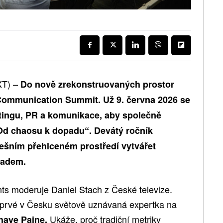
XT) –
Do nově zrekonstruovaných prostor
Communication Summit. Už 9. června 2026 se
etingu, PR a komunikace, aby společně
 „Od chaosu k dopadu“. Devátý ročník
nešním přehlceném prostředí vytvářet
padem.
s moderuje Daniel Stach z České televize.
oprvé v Česku světově uznávaná expertka na
Ukáže, proč tradiční metriky
haye Paine.