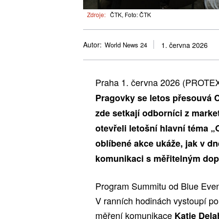
Zdroje:
ČTK, Foto: ČTK
Autor:
World News 24
1. června 2026
Praha 1. června 2026 (PROTE
Pragovky se letos přesouvá 
zde setkají odborníci z mark
otevřeli letošní hlavní téma
oblíbené akce ukáže, jak v d
komunikaci s měřitelným do
Program Summitu od Blue Event
V ranních hodinách vystoupí p
měření komunikace
Katie Dela