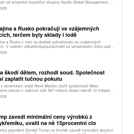
etí od americké investiční skupiny Apollo Global Management.
akce oceňuje aerolinku na 5,7 miliardy liber, tedy přibližně 162
 2026
rd korun.
ajina a Rusko pokračují ve vzájemných
cích, terčem byly sklady i lodě
ina a Rusko v noci na dnešek pokračovaly ve vzájemných
ch. V ruském Jekatěrinburguzachvátil po ukrajinském útoku požár
tické centrum ruského internetového prodejce Wildberries.
 2026
čnost o tom informovala bez podrobností na síti Telegram.
k ruské dronové útoky podle ukrajinských úřadů způsobily požár
ělských skladů v obci Balaklija v Charkovské oblasti na východě
iny, napsal Reuters.
a škodí dětem, rozhodl soud. Společnost
í zaplatit tučnou pokutu
v americkém státě Nové Mexiko uložil společnosti Meta
orms pokutu v celkové výši 567 milionů dolarů (téměř 12 miliard
) za újmu, kterou její platformy Facebook a Instagram působí
 2026
ým lidem. Firma musí změnit způsob ověřování věku.
mp zavedl minimální ceny výrobků z
ykřemíku, uvalil na ně 15procentní clo
cký prezident Donald Trump ve čtvrtek zavedl minimální dovozní