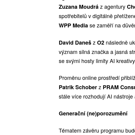
z
agentury
Zuzana Moudrá
Che
spotřebitelů v digitálně přetíže
se zaměří na důvěr
WPP Media
z
následně uká
David Daneš
O2
význam silná značka a jasná str
se svými hosty limity AI kreativy
Proměnu online prostředí přiblí
z
Patrik Schober
PRAM Consu
stále více rozhodují AI nástroje
Generační (ne)porozumění
Tématem závěru programu budou