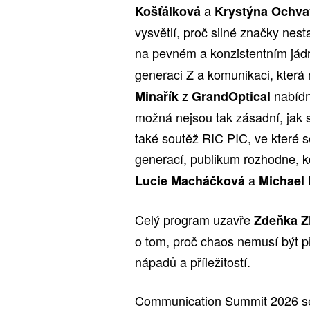
a
Košťálková
Krystýna Ochv
vysvětlí, proč silné značky nes
na pevném a konzistentním jád
generaci Z a komunikaci, která 
z
nabídn
Minařík
GrandOptical
možná nejsou tak zásadní, jak 
také soutěž RIC PIC, ve které s
generací, publikum rozhodne, k
a
Lucie Macháčková
Michael 
Celý program uzavře
Zdeňka Z
o tom, proč chaos nemusí být p
nápadů a příležitostí.
Communication Summit 2026 se