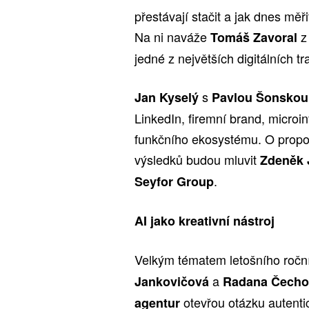
přestávají stačit a jak dnes měř
Na ni naváže
z
Tomáš Zavoral
jedné z největších digitálních 
s
Jan Kyselý
Pavlou Šonsko
LinkedIn, firemní brand, microi
funkčního ekosystému. O propo
výsledků budou mluvit
Zdeněk
.
Seyfor Group
AI jako kreativní nástroj
Velkým tématem letošního roční
a
Jankovičová
Radana Čech
otevřou otázku autenti
agentur