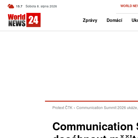
C
WORLD NE
15.7
Sobota 8. srpna 2026
Czech
Zprávy
Domácí
Ukr
Protext ČTK
Communication Summit 2026 ukáže, 
Communication S