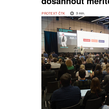
dosáhnout měřit
3
min.
PROTEXT ČTK