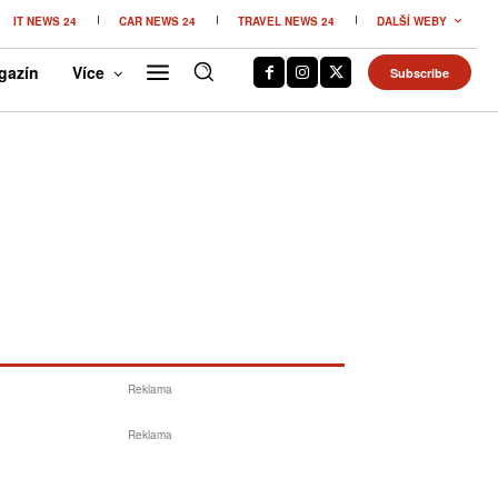
IT NEWS 24
CAR NEWS 24
TRAVEL NEWS 24
DALŠÍ WEBY
gazín
Více
Subscribe
Reklama
Reklama