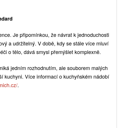
ndard
ence. Je připomínkou, že návrat k jednoduchosti
vý a udržitelný. V době, kdy se stále více mluví
 péči o tělo, dává smysl přemýšlet komplexně.
vzniká jedním rozhodnutím, ale souborem malých
aší kuchyni. Více informací o kuchyňském nádobí
mich.cz/
.