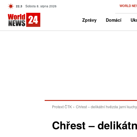
C
WORLD NE
22.3
Sobota 8. srpna 2026
Czech
Zprávy
Domácí
Ukr
Protext ČTK
Chřest – delikátní hvězda jarní kuch
Chřest – delikát