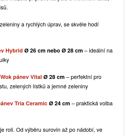
isů.
 zeleniny a rychlých úprav, se skvěle hodí
– ideální na
v Hybrid
Ø 26 cm nebo Ø 28 cm
ulky
– perfektní pro
 Wok pánev Vital
Ø 28 cm
stu, zelených lístků a jemné zeleniny
– praktická volba
pánev Tria Ceramic
Ø 24 cm
je roli. Od výběru surovin až po nádobí, ve