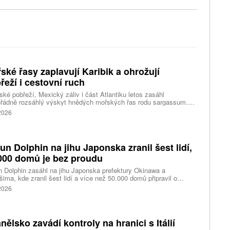
ské řasy zaplavují Karibik a ohrožují
řeží i cestovní ruch
ské pobřeží, Mexický záliv i část Atlantiku letos zasáhl
řádně rozsáhlý výskyt hnědých mořských řas rodu sargassum.
ážích se hromadí miliony tun biomasy, která po vyplavení rychle
 2026
vá, zhoršuje kvalitu vody, omezuje život mořských organismů a
eň působí značné problémy turistickým oblastem závislým na
ěvnících.
fun Dolphin na jihu Japonska zranil šest lidí,
000 domů je bez proudu
n Dolphin zasáhl na jihu Japonska prefektury Okinawa a
ima, kde zranil šest lidí a více než 50.000 domů připravil o
ky elektřiny. Na příchod tajfunu se kvůli riziku záplav a sesuvů
 2026
v důsledku předpovídaných prudkých srážek připravují také na
dním pobřeží Číny, kde úřady uzavřely školy a turisty
dávaná místa, uvedly tiskové agentury.
nělsko zavádí kontroly na hranici s Itálií