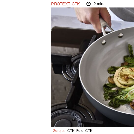
2
min.
PROTEXT ČTK
Zdroje:
ČTK, Foto: ČTK