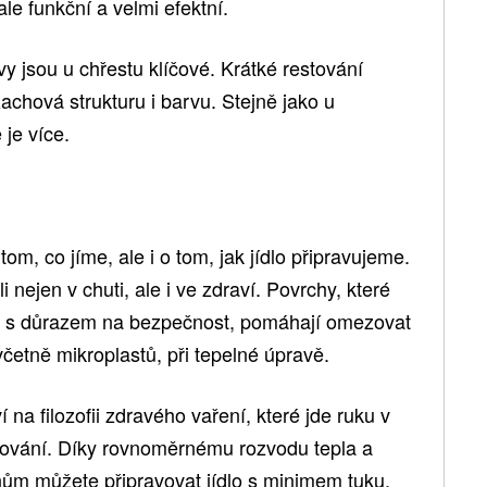
e funkční a velmi efektní.
vy jsou u chřestu klíčové. Krátké restování
achová strukturu i barvu. Stejně jako u
je více.
om, co jíme, ale i o tom, jak jídlo připravujeme.
i nejen v chuti, ale i ve zdraví. Povrchy, které
né s důrazem na bezpečnost, pomáhají omezovat
četně mikroplastů, při tepelné úpravě.
na filozofii zdravého vaření, které jde ruku v
racování. Díky rovnoměrnému rozvodu tepla a
ům můžete připravovat jídlo s minimem tuku,