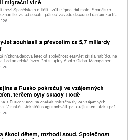
li migrační vlně
í mezi Španělskem a Itálií kvůli migraci dál roste. Španělsko
oznámilo, že od sobotní půlnoci zavede dočasné hraniční kontroly
estující z Itálie. Opatření má platit do 7. září a je přímou reakcí na
 2026
dnutí Říma obnovit kontroly u osob přijíždějících ze Španělska po
né migrační krizi v severoafrické Ceutě.
yJet souhlasil s převzetím za 5,7 miliardy
r
ká nízkonákladová letecká společnost easyJet přijala nabídku na
etí od americké investiční skupiny Apollo Global Management.
akce oceňuje aerolinku na 5,7 miliardy liber, tedy přibližně 162
 2026
rd korun.
ajina a Rusko pokračují ve vzájemných
cích, terčem byly sklady i lodě
ina a Rusko v noci na dnešek pokračovaly ve vzájemných
ch. V ruském Jekatěrinburguzachvátil po ukrajinském útoku požár
tické centrum ruského internetového prodejce Wildberries.
 2026
čnost o tom informovala bez podrobností na síti Telegram.
k ruské dronové útoky podle ukrajinských úřadů způsobily požár
ělských skladů v obci Balaklija v Charkovské oblasti na východě
iny, napsal Reuters.
a škodí dětem, rozhodl soud. Společnost