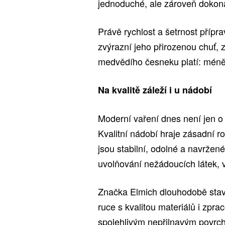
jednoduché, ale zároveň dokonal
Právě rychlost a šetrnost přípra
zvýrazní jeho přirozenou chuť, z
medvědího česneku platí: méně 
Na kvalitě záleží i u nádobí
Moderní vaření dnes není jen o t
Kvalitní nádobí hraje zásadní rol
jsou stabilní, odolné a navrže
uvolňování nežádoucích látek, v
Značka Elmich dlouhodobě staví 
ruce s kvalitou materiálů i zp
spolehlivým nepřilnavým povrch