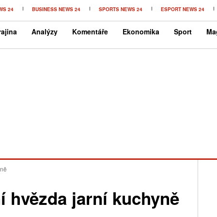
WS 24
BUSINESS NEWS 24
SPORTS NEWS 24
ESPORT NEWS 24
ajina
Analýzy
Komentáře
Ekonomika
Sport
Ma
yně
ní hvězda jarní kuchyně