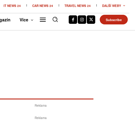
IT NEWS 24
CAR NEWS 24
TRAVEL NEWS 24
DALŠÍ WEBY
gazín
Více
Subscribe
Reklama
Reklama