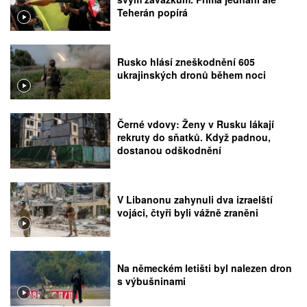
Teherán popírá
Rusko hlásí zneškodnění 605
ukrajinských dronů během noci
Černé vdovy: Ženy v Rusku lákají
rekruty do sňatků. Když padnou,
dostanou odškodnění
V Libanonu zahynuli dva izraelští
vojáci, čtyři byli vážně zraněni
Na německém letišti byl nalezen dron
s výbušninami