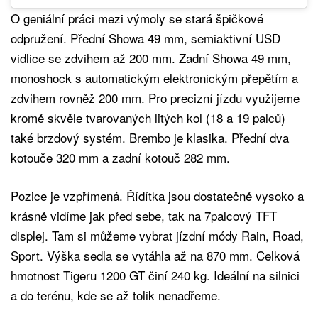
O geniální práci mezi výmoly se stará špičkové
odpružení. Přední Showa 49 mm, semiaktivní USD
vidlice se zdvihem až 200 mm. Zadní Showa 49 mm,
monoshock s automatickým elektronickým přepětím a
zdvihem rovněž 200 mm. Pro precizní jízdu využijeme
kromě skvěle tvarovaných litých kol (18 a 19 palců)
také brzdový systém. Brembo je klasika. Přední dva
kotouče 320 mm a zadní kotouč 282 mm.
Pozice je vzpřímená. Řídítka jsou dostatečně vysoko a
krásně vidíme jak před sebe, tak na 7palcový TFT
displej. Tam si můžeme vybrat jízdní módy Rain, Road,
Sport. Výška sedla se vytáhla až na 870 mm. Celková
hmotnost Tigeru 1200 GT činí 240 kg. Ideální na silnici
a do terénu, kde se až tolik nenadřeme.