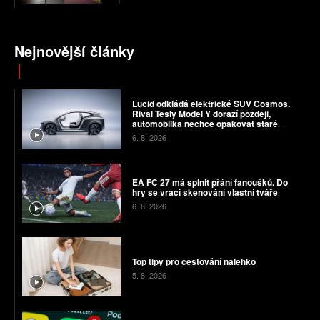
Nejnovější články
Lucid odkládá elektrické SUV Cosmos.
Rival Tesly Model Y dorazí později,
automobilka nechce opakovat staré
chyby
6. 8. 2026
EA FC 27 má splnit přání fanoušků. Do
hry se vrací skenování vlastní tváře
6. 8. 2026
Top tipy pro cestování nalehko
5. 8. 2026