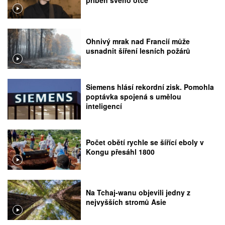
příběh svého otce
Ohnivý mrak nad Francií může
usnadnit šíření lesních požárů
Siemens hlásí rekordní zisk. Pomohla
poptávka spojená s umělou
inteligencí
Počet obětí rychle se šířící eboly v
Kongu přesáhl 1800
Na Tchaj-wanu objevili jedny z
nejvyšších stromů Asie