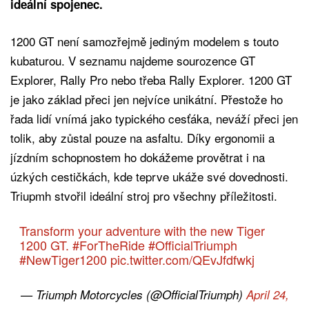
ideální spojenec.
1200 GT není samozřejmě jediným modelem s touto
kubaturou. V seznamu najdeme sourozence GT
Explorer, Rally Pro nebo třeba Rally Explorer. 1200 GT
je jako základ přeci jen nejvíce unikátní. Přestože ho
řada lidí vnímá jako typického cesťáka, neváží přeci jen
tolik, aby zůstal pouze na asfaltu. Díky ergonomii a
jízdním schopnostem ho dokážeme provětrat i na
úzkých cestičkách, kde teprve ukáže své dovednosti.
Triupmh stvořil ideální stroj pro všechny příležitosti.
Transform your adventure with the new Tiger
1200 GT.
#ForTheRide
#OfficialTriumph
#NewTiger1200
pic.twitter.com/QEvJfdfwkj
— Triumph Motorcycles (@OfficialTriumph)
April 24,