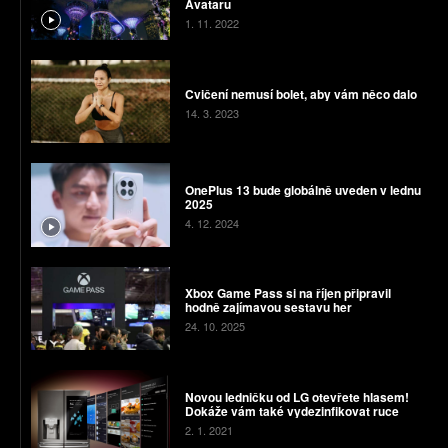
Avataru
1. 11. 2022
Cvičení nemusí bolet, aby vám něco dalo
14. 3. 2023
OnePlus 13 bude globálně uveden v lednu
2025
4. 12. 2024
Xbox Game Pass si na říjen připravil
hodně zajímavou sestavu her
24. 10. 2025
Novou ledničku od LG otevřete hlasem!
Dokáže vám také vydezinfikovat ruce
2. 1. 2021