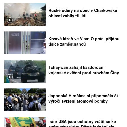
Ruské údery na obec v Charkovské
oblasti zabily tři lidi
Krvavá lázeň ve Visa: O práci přijdou
tisíce zaměstnanců
Tchaj-wan zahájil každoroční
vojenské cvičení proti hrozbám Číny
Japonská Hirošima si připomněla 81.
výročí svržení atomové bomby
Írán: USA jsou ochotny vrátit se ke
svým závazkům. Přímá jednání ale