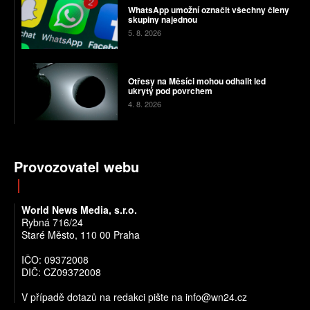
WhatsApp umožní označit všechny členy
skupiny najednou
5. 8. 2026
Otřesy na Měsíci mohou odhalit led
ukrytý pod povrchem
4. 8. 2026
Provozovatel webu
World News Media, s.r.o.
Rybná 716/24
Staré Město, 110 00 Praha
IČO: 09372008
DIČ: CZ09372008
V případě dotazů na redakci pište na info@wn24.cz