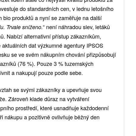
nvestuje do standardních cen, v lednu letošního
ch bio produktů a nyní se zaměřuje na další
“ není náhradou slev, letáků
du. Trvale sníženo.
ů. Nabízí alternativní přístup zákazníkům,
le aktuálních dat výzkumné agentury IPSOS
Česku se ve svém nákupním chování přizpůsobují
ákazníků (76 %). Pouze 3 % tuzemských
ivnit a nakupují pouze podle sebe.
ý vztah se svými zákazníky a upevňuje svou
líže. Zároveň klade důraz na vytváření
pního prostředí, které usnadňuje každodenní
při nákupu a pozitivně ovlivňuje běžný den