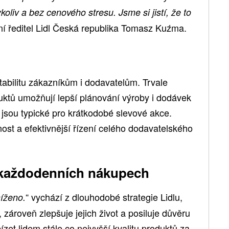
liv a bez cenového stresu. Jsme si jistí, že to
í ředitel Lidl Česká republika Tomasz Kuźma.
stabilitu zákazníkům i dodavatelům. Trvale
ktů umožňují lepší plánování výroby i dodávek
é jsou typické pro krátkodobé slevové akce.
ost a efektivnější řízení celého dodavatelského
ři každodenních nákupech
“ vychází z dlouhodobé strategie Lidlu,
níženo.
, zároveň zlepšuje jejich život a posiluje důvěru
zet lidem stále co nejvyšší kvalitu produktů za