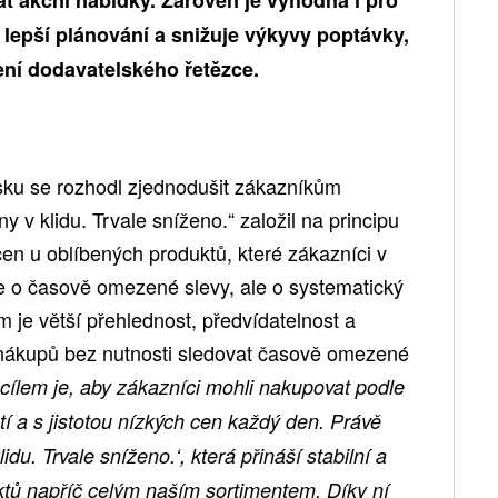
lepší plánování a snižuje výkyvy poptávky,
ení dodavatelského řetězce.
sku se rozhodl zjednodušit zákazníkům
y v klidu. Trvale sníženo.“ založil na principu
en u oblíbených produktů, které zákazníci v
e o časově omezené slevy, ale o systematický
m je větší přehlednost, předvídatelnost a
nákupů bez nutnosti sledovat časově omezené
cílem je, aby zákazníci mohli nakupovat podle
í a s jistotou nízkých cen každý den. Právě
idu. Trvale sníženo.‘, která přináší stabilní a
ktů napříč celým naším sortimentem. Díky ní