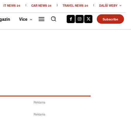
IT NEWS 24
CAR NEWS 24
TRAVEL NEWS 24
DALŠÍ WEBY
gazín
Více
Subscribe
Reklama
Reklama