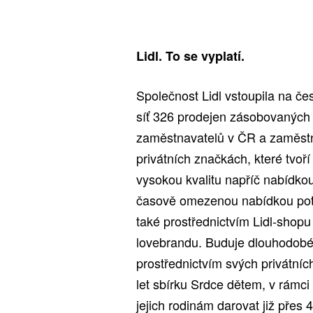
Lidl. To se vyplatí.
Společnost Lidl vstoupila na če
síť 326 prodejen zásobovaných p
zaměstnavatelů v ČR a zaměstnává
privátních značkách, které tvoř
vysokou kvalitu napříč nabídkou
časově omezenou nabídkou potra
také prostřednictvím Lidl-shop
lovebrandu. Buduje dlouhodobé 
prostřednictvím svých privátníc
let sbírku Srdce dětem, v rámc
jejich rodinám darovat již přes