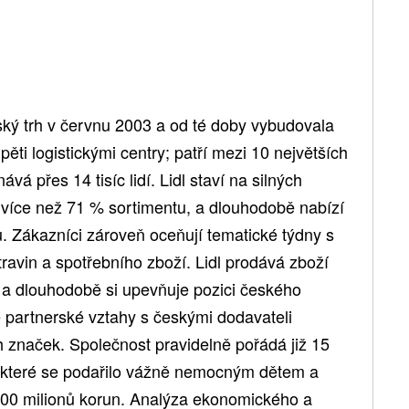
ský trh v červnu 2003 a od té doby vybudovala
ěti logistickými centry; patří mezi 10 největších
 přes 14 tisíc lidí. Lidl staví na silných
í více než 71 % sortimentu, a dlouhodobě nabízí
. Zákazníci zároveň oceňují tematické týdny s
vin a spotřebního zboží. Lidl prodává zboží
u a dlouhodobě si upevňuje pozici českého
partnerské vztahy s českými dodavateli
h značek. Společnost pravidelně pořádá již 15
i které se podařilo vážně nemocným dětem a
 400 milionů korun. Analýza ekonomického a