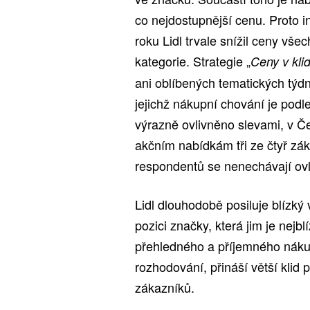
co nejdostupnější cenu. Proto i
roku Lidl trvale snížil ceny vše
kategorie. Strategie „
Ceny v kli
ani oblíbených tematických týdn
jejichž nákupní chování je pod
výrazně ovlivněno slevami, v 
akčním nabídkám tři ze čtyř z
respondentů se nenechávají ovl
Lidl dlouhodobě posiluje blízk
pozici značky, která jim je nejb
přehledného a příjemného náku
rozhodování, přináší větší klid 
zákazníků.