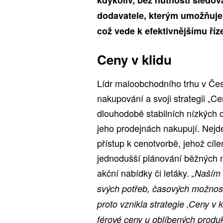
dodavatele, kterým umožňuje 
což vede k efektivnějšímu říz
Ceny v klidu
Lídr maloobchodního trhu v Če
nakupování a svoji strategii „Cen
dlouhodobě stabilních nízkých c
jeho prodejnách nakupují. Nejd
přístup k cenotvorbě, jehož cíle
jednodušší plánování běžných 
akční nabídky či letáky.
„Naším 
svých potřeb, časových možnost
proto vznikla strategie ‚Ceny v kl
férové ceny u oblíbených produ