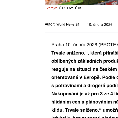
Zdroje:
ČTK, Foto: ČTK
Autor:
World News 24
10. února 2026
Praha 10. února 2026 (PROTE
Trvale sníženo.“, která přiná
oblíbených základních produk
reaguje na situaci na českém 
orientované v Evropě. Podle 
s potravinami a drogerií podíl
Nakupování je až pro 3 ze 4 l
hlídáním cen a plánováním n
klidu. Trvale sníženo.“ umo
kdykoliv, bez nutnosti sledov