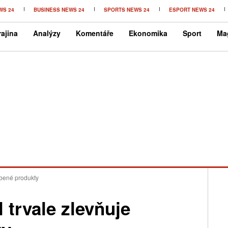
WS 24
BUSINESS NEWS 24
SPORTS NEWS 24
ESPORT NEWS 24
ajina
Analýzy
Komentáře
Ekonomika
Sport
Ma
líbené produkty
l trvale zlevňuje