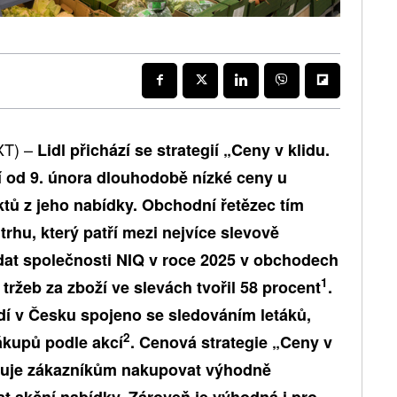
XT) –
Lidl přichází se strategií „Ceny v klidu.
ší od 9. února dlouhodobě nízké ceny u
tů z jeho nabídky. Obchodní řetězec tím
trhu, který patří mezi nejvíce slevově
dat společnosti NIQ v roce 2025 v obchodech
1
 tržeb za zboží ve slevách tvořil 58 procent
.
idí v Česku spojeno se sledováním letáků,
2
ákupů podle akcí
. Cenová strategie „Ceny v
žňuje zákazníkům nakupovat výhodně
at akční nabídky. Zároveň je výhodná i pro