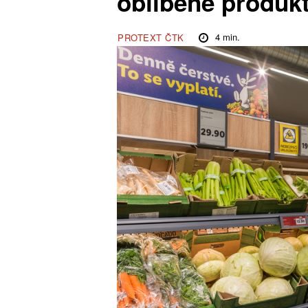
oblíbené produk
4
min.
PROTEXT ČTK