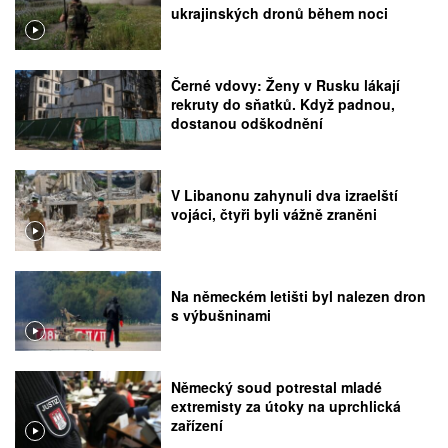
ukrajinských dronů během noci
Černé vdovy: Ženy v Rusku lákají
rekruty do sňatků. Když padnou,
dostanou odškodnění
V Libanonu zahynuli dva izraelští
vojáci, čtyři byli vážně zraněni
Na německém letišti byl nalezen dron
s výbušninami
Německý soud potrestal mladé
extremisty za útoky na uprchlická
zařízení