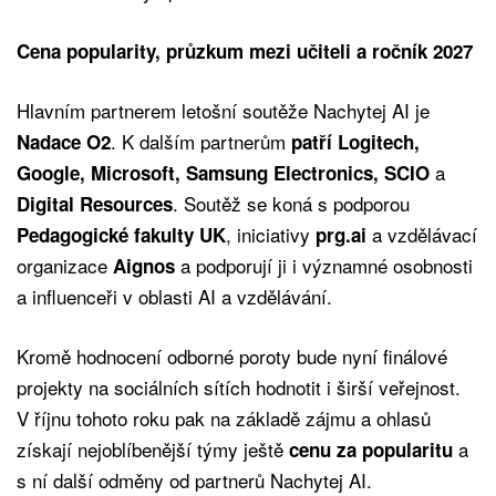
Cena popularity, průzkum mezi učiteli a ročník 2027
Hlavním partnerem letošní soutěže Nachytej AI je
. K dalším partnerům
Nadace O2
patří Logitech,
a
Google, Microsoft, Samsung Electronics, SCIO
. Soutěž se koná s podporou
Digital Resources
, iniciativy
a vzdělávací
Pedagogické fakulty UK
prg.ai
organizace
a podporují ji i významné osobnosti
Aignos
a influenceři v oblasti AI a vzdělávání.
Kromě hodnocení odborné poroty bude nyní finálové
projekty na sociálních sítích hodnotit i širší veřejnost.
V říjnu tohoto roku pak na základě zájmu a ohlasů
získají nejoblíbenější týmy ještě
a
cenu za popularitu
s ní další odměny od partnerů Nachytej AI.