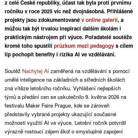
z celé České republiky, účast tak byla proti prvnímu
ročníku v roce 2025 víc než dvojnásobná. Přihlášené
projekty jsou zdokumentované
v online galerii
, a
můžou tak být trvalou inspirací dalším školám i
praktickým nástrojem při výuce. Pořadatelé soutěže
kromě toho spustili
průzkum mezi pedagogy
s cílem
líp pochopit benefity i rizika AI ve vzdělávání.
Soutěž
Nachytej AI
zaměřená na vzdělávání s pomocí
umělé inteligence na základních a středních školách
zná vítěze letošního ročníku. Vyhlášení nejlepších
týmů a předání cen se uskutečnilo 9. května 2026 na
festivalu Maker Faire Prague, kde se zároveň
představily vybrané projekty ukazující současné
možnosti využití AI ve výuce. Letošní ročník potvrdil
výrazně rostoucí zájem škol o smysluplné zapojení