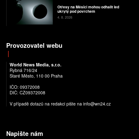
Otřesy na Měsíci mohou odhalit led
ukrytý pod povrchem
4. 8. 2026
Provozovatel webu
World News Media, s.r.o.
Rybná 716/24
Staré Město, 110 00 Praha
IČO: 09372008
DIČ: CZ09372008
V případě dotazů na redakci pište na info@wn24.cz
Napište nám