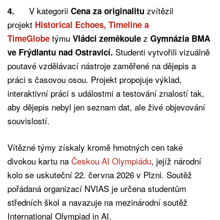
V kategorii
zvítězil
4.
Cena za originalitu
projekt
Historical Echoes, Timeline a
týmu
z
TimeGlobe
Vládci zeměkoule
Gymnázia BMA
Studenti vytvořili vizuálně
ve Frýdlantu nad Ostravicí.
poutavé vzdělávací nástroje zaměřené na dějepis a
práci s časovou osou. Projekt propojuje výklad,
interaktivní práci s událostmi a testování znalostí tak,
aby dějepis nebyl jen seznam dat, ale živé objevování
souvislostí.
Vítězné týmy získaly kromě hmotných cen také
divokou kartu na
Českou AI Olympiádu
, jejíž národní
kolo se uskuteční 22. června 2026 v Plzni. Soutěž
pořádaná organizací NVIAS je určena studentům
středních škol a navazuje na mezinárodní soutěž
International Olympiad in AI.