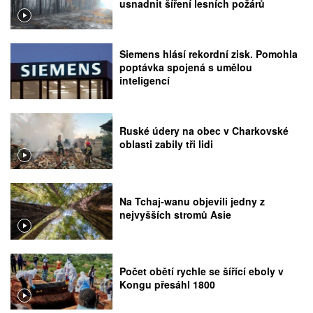
usnadnit šíření lesních požárů
Siemens hlásí rekordní zisk. Pomohla
poptávka spojená s umělou
inteligencí
Ruské údery na obec v Charkovské
oblasti zabily tři lidi
Na Tchaj-wanu objevili jedny z
nejvyšších stromů Asie
Počet obětí rychle se šířící eboly v
Kongu přesáhl 1800