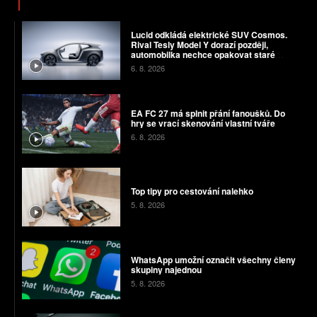
Lucid odkládá elektrické SUV Cosmos.
Rival Tesly Model Y dorazí později,
automobilka nechce opakovat staré
chyby
6. 8. 2026
EA FC 27 má splnit přání fanoušků. Do
hry se vrací skenování vlastní tváře
6. 8. 2026
Top tipy pro cestování nalehko
5. 8. 2026
WhatsApp umožní označit všechny členy
skupiny najednou
5. 8. 2026