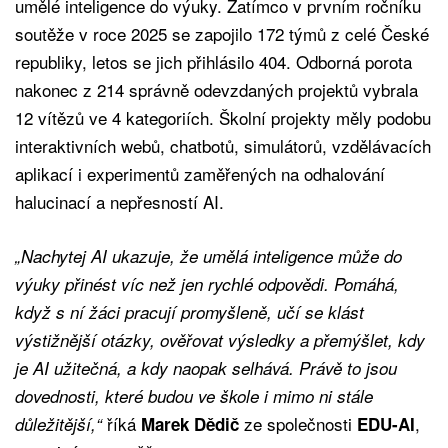
umělé inteligence do výuky. Zatímco v prvním ročníku
soutěže v roce 2025 se zapojilo 172 týmů z celé České
republiky, letos se jich přihlásilo 404. Odborná porota
nakonec z 214 správně odevzdaných projektů vybrala
12 vítězů ve 4 kategoriích. Školní projekty měly podobu
interaktivních webů, chatbotů, simulátorů, vzdělávacích
aplikací i experimentů zaměřených na odhalování
halucinací a nepřesností AI.
„Nachytej AI ukazuje, že umělá inteligence může do
výuky přinést víc než jen rychlé odpovědi. Pomáhá,
když s ní žáci pracují promyšleně, učí se klást
výstižnější otázky, ověřovat výsledky a přemýšlet, kdy
je AI užitečná, a kdy naopak selhává. Právě to jsou
dovednosti, které budou ve škole i mimo ni stále
říká
ze společnosti
,
důležitější,“
Marek Dědič
EDU-AI