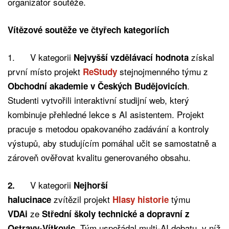
organizátor soutěže.
Vítězové soutěže ve čtyřech kategoriích
1. V kategorii
získal
Nejvyšší vzdělávací hodnota
první místo projekt
stejnojmenného týmu z
ReStudy
.
Obchodní akademie v Českých Budějovicích
Studenti vytvořili interaktivní studijní web, který
kombinuje přehledné lekce s AI asistentem. Projekt
pracuje s metodou opakovaného zadávání a kontroly
výstupů, aby studujícím pomáhal učit se samostatně a
zároveň ověřovat kvalitu generovaného obsahu.
V kategorii
2.
Nejhorší
zvítězil
projekt
týmu
halucinace
Hlasy historie
ze
VDAi
Střední školy technické a dopravní z
Tým uspořádal multi-AI debatu, v níž
Ostravy-Vítkovic.