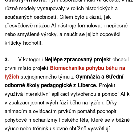
různé modely vystupovaly v rolích historických a
současných osobností. Cílem bylo ukázat, jak
přesvědčivě můžou AI nástroje formulovat i nepřesné
nebo smyšlené výroky, a naučit se jejich odpovědi
kriticky hodnotit.
V kategorii
obsadil
3.
Nejlépe zpracovaný projekt
první místo projekt
Biomechanika pohybu běhu na
stejnojmenného týmu z
lyžích
Gymnázia a Střední
Projekt
odborné školy pedagogické z Liberce.
využívá interaktivní aplikaci vytvořenou s pomocí AI k
vizualizaci jednotlivých fází běhu na lyžích. Díky
animacím a ovládacím prvkům pomáhá pochopit
pohybové mechanizmy lidského těla, které se v běžné
výuce nebo tréninku slovně obtížně vysvětlují.