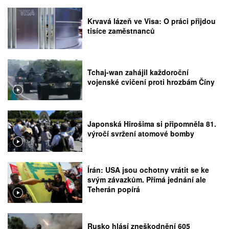
Krvavá lázeň ve Visa: O práci přijdou
tisíce zaměstnanců
Tchaj-wan zahájil každoroční
vojenské cvičení proti hrozbám Číny
Japonská Hirošima si připomněla 81.
výročí svržení atomové bomby
Írán: USA jsou ochotny vrátit se ke
svým závazkům. Přímá jednání ale
Teherán popírá
Rusko hlásí zneškodnění 605