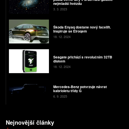
nejmladší hvězdu
3. 3. 2023
Škoda Enyaq dostane nový facelift.
Inspiruje se Elroqem
18. 12. 2024
Seagate přichází s revolučním 32TB
diskem
18. 12. 2024
Mercedes-Benz potvrzuje návrat
kabrioletu třídy G
6. 9. 2025
Nejnovější články