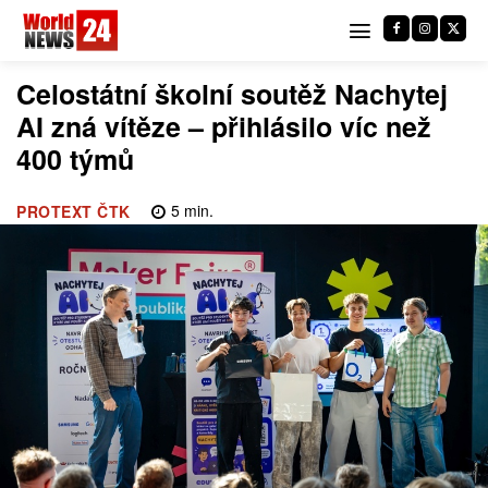
Celostátní školní soutěž Nachytej
AI zná vítěze – přihlásilo víc než
400 týmů
5
min.
PROTEXT ČTK