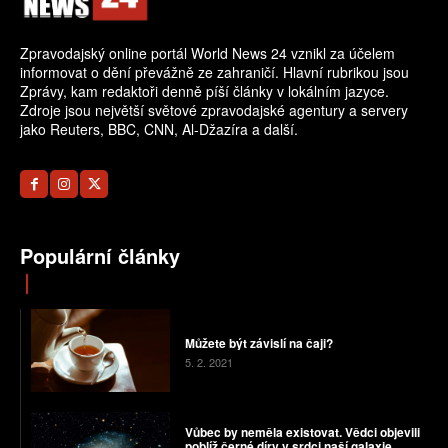
Zpravodajský online portál World News 24 vznikl za účelem
informovat o dění převážně ze zahraničí. Hlavní rubrikou jsou
Zprávy, kam redaktoři denně píší články v lokálním jazyce.
Zdroje jsou největší světové zpravodajské agentury a servery
jako Reuters, BBC, CNN, Al-Džazíra a další.
Populární články
Můžete být závislí na čaji?
5. 2. 2021
Vůbec by neměla existovat. Vědci objevili
poblíž černé díry v srdci naší galaxie