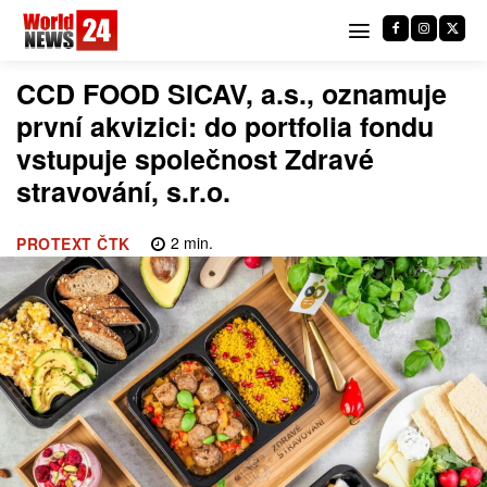
CCD FOOD SICAV, a.s., oznamuje
první akvizici: do portfolia fondu
vstupuje společnost Zdravé
stravování, s.r.o.
2
min.
PROTEXT ČTK