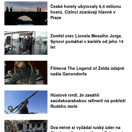
České hotely ubytovaly 6,4 milionu
hostů. Cizinci zůstávají hlavně v
Praze
Zemřel otec Lionela Messiho Jorge.
Synovi pomáhal v kariéře od jeho 14
let
Filmová The Legend of Zelda údajně
našla Ganondorfa
Húsíové tvrdí, že zasáhli
saúdskoarabskou rafinerii na pobřeží
Rudého moře
Dva mrtvé si vyžádal ruský úder na