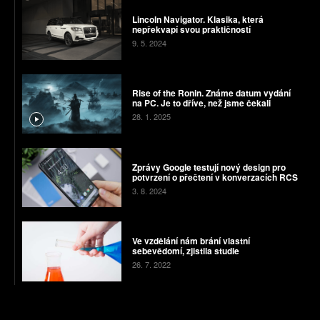
Lincoln Navigator. Klasika, která
nepřekvapí svou praktičností
9. 5. 2024
Rise of the Ronin. Známe datum vydání
na PC. Je to dříve, než jsme čekali
28. 1. 2025
Zprávy Google testují nový design pro
potvrzení o přečtení v konverzacích RCS
3. 8. 2024
Ve vzdělání nám brání vlastní
sebevědomí, zjistila studie
26. 7. 2022