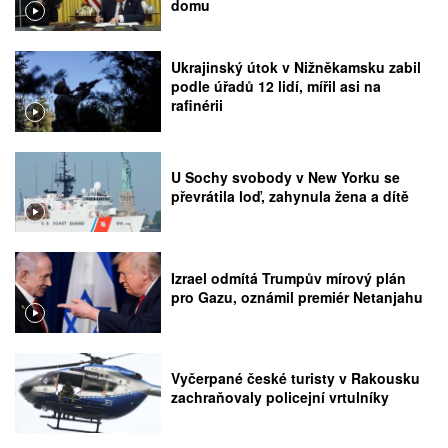
domu
Ukrajinský útok v Nižněkamsku zabil
podle úřadů 12 lidí, mířil asi na
rafinérii
U Sochy svobody v New Yorku se
převrátila loď, zahynula žena a dítě
Izrael odmítá Trumpův mírový plán
pro Gazu, oznámil premiér Netanjahu
Vyčerpané české turisty v Rakousku
zachraňovaly policejní vrtulníky