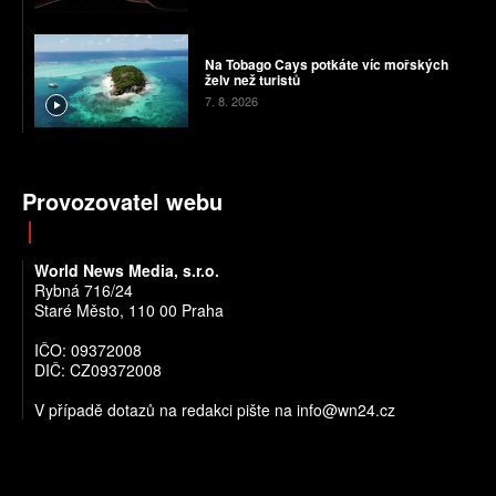
Na Tobago Cays potkáte víc mořských
želv než turistů
7. 8. 2026
Provozovatel webu
World News Media, s.r.o.
Rybná 716/24
Staré Město, 110 00 Praha
IČO: 09372008
DIČ: CZ09372008
V případě dotazů na redakci pište na info@wn24.cz