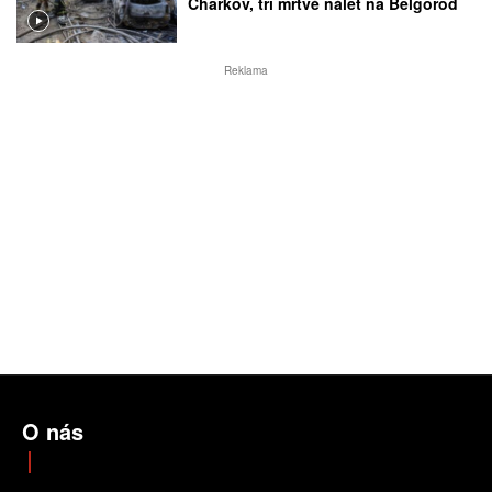
Charkov, tři mrtvé nálet na Belgorod
Reklama
O nás