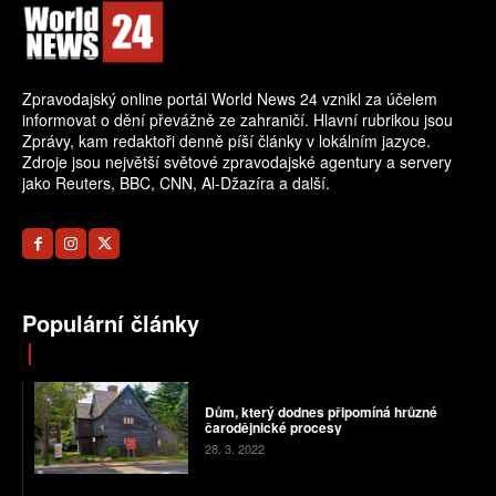
Zpravodajský online portál World News 24 vznikl za účelem
informovat o dění převážně ze zahraničí. Hlavní rubrikou jsou
Zprávy, kam redaktoři denně píší články v lokálním jazyce.
Zdroje jsou největší světové zpravodajské agentury a servery
jako Reuters, BBC, CNN, Al-Džazíra a další.
Populární články
Dům, který dodnes připomíná hrůzné
čarodějnické procesy
28. 3. 2022