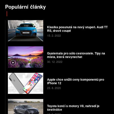
Populární články
Klasika posunutá na nový stupeň. Audi TT
RS, dravé coupé
15. 2. 2022
Guatemala pro sólo cestovatele. Tipy na
místa, která nevynechat
30. 12. 2022
Apple chce snížit ceny komponentů pro
iPhone 12
23. 8. 2020
Toyota končí s motory V8, nahradí je
šestiválce