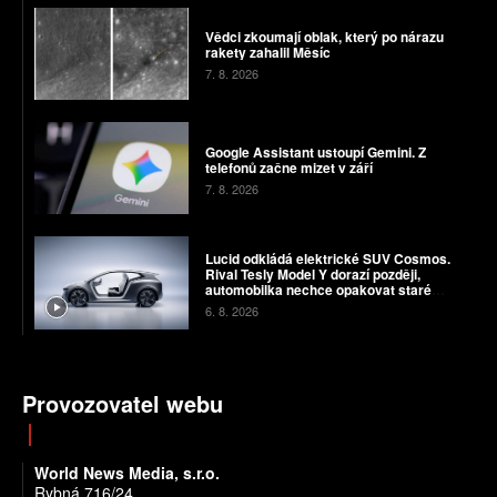
Vědci zkoumají oblak, který po nárazu
rakety zahalil Měsíc
7. 8. 2026
Google Assistant ustoupí Gemini. Z
telefonů začne mizet v září
7. 8. 2026
Lucid odkládá elektrické SUV Cosmos.
Rival Tesly Model Y dorazí později,
automobilka nechce opakovat staré
chyby
6. 8. 2026
Provozovatel webu
World News Media, s.r.o.
Rybná 716/24