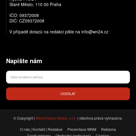
Staré Město, 110 00 Praha
IČO: 09372008
DIČ: CZ09372008
V případě dotazů na redakci pište na info@wn24.cz
Napište nám
ODESLAT
© Copyright |
World News Media, s.r.o.
| všechna práva vyhrazena.
O nás | Kontakt | Redakce
Prezentace WNM
Reklama
Ceník reklamy
Obchodní zastoupení
Cookies