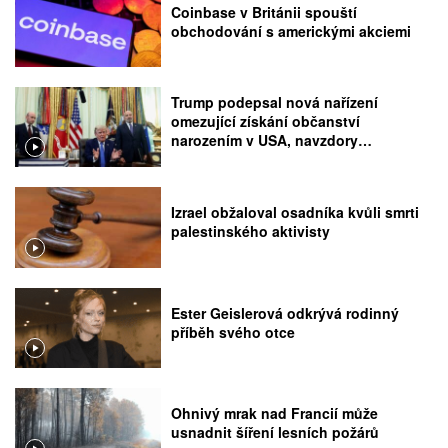
Coinbase v Británii spouští
obchodování s americkými akciemi
Trump podepsal nová nařízení
omezující získání občanství
narozením v USA, navzdory
rozhodnutí Nejvyššího soudu
Izrael obžaloval osadníka kvůli smrti
palestinského aktivisty
Ester Geislerová odkrývá rodinný
příběh svého otce
Ohnivý mrak nad Francií může
usnadnit šíření lesních požárů