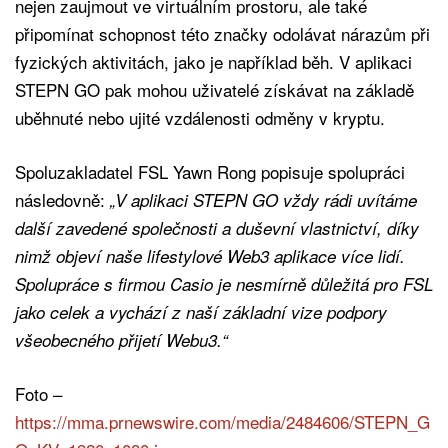
nejen zaujmout ve virtuálním prostoru, ale také
připomínat schopnost této značky odolávat nárazům při
fyzických aktivitách, jako je například běh. V aplikaci
STEPN GO pak mohou uživatelé získávat na základě
uběhnuté nebo ujité vzdálenosti odměny v kryptu.
Spoluzakladatel FSL Yawn Rong popisuje spolupráci
následovně:
„V aplikaci STEPN GO vždy rádi uvítáme
další zavedené společnosti a duševní vlastnictví, díky
nimž objeví naše lifestylové Web3 aplikace více lidí.
Spolupráce s firmou Casio je nesmírně důležitá pro FSL
jako celek a vychází z naší základní vize podpory
všeobecného přijetí Webu3.“
Foto –
https://mma.prnewswire.com/media/2484606/STEPN_G