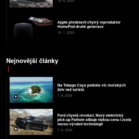
19. 8. 2020
Apple představil chytrý reproduktor
HomePod druhé generace
19. 1. 2023
Nejnovější články
Na Tobago Cays potkáte víc mořských
želv než turistů
7. 8. 2026
Ford chystá revoluci. Nový elektrický
pick-up Fathom slibuje nízkou cenu i zcela
novou výrobní technologii
7. 8. 2026