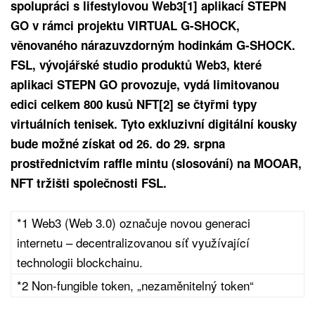
spolupráci s lifestylovou Web3[1] aplikací STEPN
GO v rámci projektu VIRTUAL G-SHOCK,
věnovaného nárazuvzdorným hodinkám G-SHOCK.
FSL, vývojářské studio produktů Web3, které
aplikaci STEPN GO provozuje, vydá limitovanou
edici celkem 800 kusů NFT[2] se čtyřmi typy
virtuálních tenisek. Tyto exkluzivní digitální kousky
bude možné získat od 26. do 29. srpna
prostřednictvím raffle mintu (slosování) na MOOAR,
NFT tržišti společnosti FSL.
*1 Web3 (Web 3.0) označuje novou generaci
internetu – decentralizovanou síť využívající
technologii blockchainu.
*2 Non-fungible token, „nezaměnitelný token“