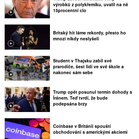
výrobků z polykřemíku, uvalil na ně
15procentní clo
Britský hit láme rekordy, přesto ho
mnozí nikdy neslyšeli
Student v Thajsku zabil své
prarodiče, šest lidí ve své škole a
nakonec sám sebe
Trump opět posunul termín dohody s
Íránem. Teď tvrdí, že bude
podepsána brzy
Coinbase v Británii spouští
obchodování s americkými akciemi