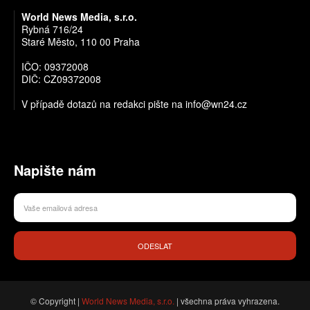
World News Media, s.r.o.
Rybná 716/24
Staré Město, 110 00 Praha
IČO: 09372008
DIČ: CZ09372008
V případě dotazů na redakci pište na info@wn24.cz
Napište nám
ODESLAT
© Copyright |
World News Media, s.r.o.
| všechna práva vyhrazena.