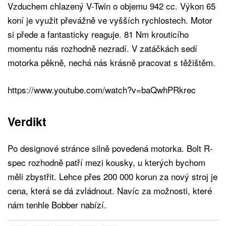
Vzduchem chlazený V-Twin o objemu 942 cc. Výkon 65
koní je využit převážně ve vyšších rychlostech. Motor
si přede a fantasticky reaguje. 81 Nm krouticího
momentu nás rozhodně nezradí. V zatáčkách sedí
motorka pěkně, nechá nás krásně pracovat s těžištěm.
https://www.youtube.com/watch?v=baQwhPRkrec
Verdikt
Po designové stránce silně povedená motorka. Bolt R-
spec rozhodně patří mezi kousky, u kterých bychom
měli zbystřit. Lehce přes 200 000 korun za nový stroj je
cena, která se dá zvládnout. Navíc za možnosti, které
nám tenhle Bobber nabízí.