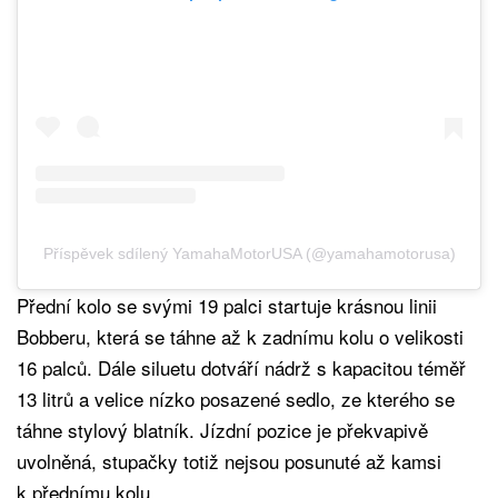
Příspěvek sdílený YamahaMotorUSA (@yamahamotorusa)
Přední kolo se svými 19 palci startuje krásnou linii
Bobberu, která se táhne až k zadnímu kolu o velikosti
16 palců. Dále siluetu dotváří nádrž s kapacitou téměř
13 litrů a velice nízko posazené sedlo, ze kterého se
táhne stylový blatník. Jízdní pozice je překvapivě
uvolněná, stupačky totiž nejsou posunuté až kamsi
k přednímu kolu.