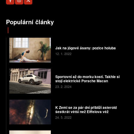
Populární články
Jak na jógové ásany: pozice holuba
12. 1. 2022
Sportovní až do morku kostí. Takhle si
stojí elektrické Porsche Macan
23. 2. 2024
K Zemi se za pár dní přiblíží asteroid
šestkrát větší než Eiffelova věž
24. 5. 2022