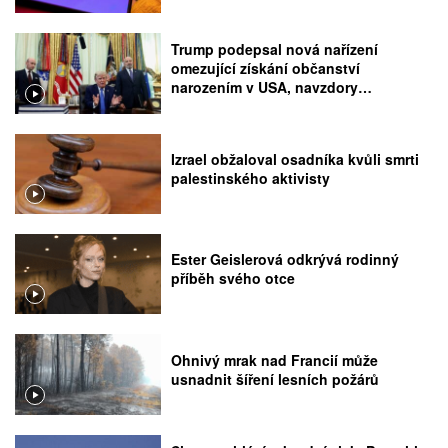
Trump podepsal nová nařízení
omezující získání občanství
narozením v USA, navzdory
rozhodnutí Nejvyššího soudu
Izrael obžaloval osadníka kvůli smrti
palestinského aktivisty
Ester Geislerová odkrývá rodinný
příběh svého otce
Ohnivý mrak nad Francií může
usnadnit šíření lesních požárů