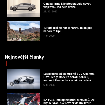
Čínská firma Nio představuje novou
vlajkovou loď celé divize
29. 12. 2023
Turisté ničí klenot Tenerife. Teide pod
náporem trpí
7. 5. 2025
Nejnovější články
Lucid odkládá elektrické SUV Cosmos.
Rival Tesly Model Y dorazí později,
automobilka nechce opakovat staré
chyby
6. 8. 2026
EA FC 27 má splnit přání fanoušků. Do
hry se vrací skenování vlastní tváře