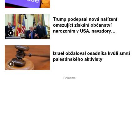
Trump podepsal nová nařízení
omezující získání občanství
narozením v USA, navzdory
rozhodnutí Nejvyššího soudu
Izrael obžaloval osadníka kvůli smrti
palestinského aktivisty
Reklama