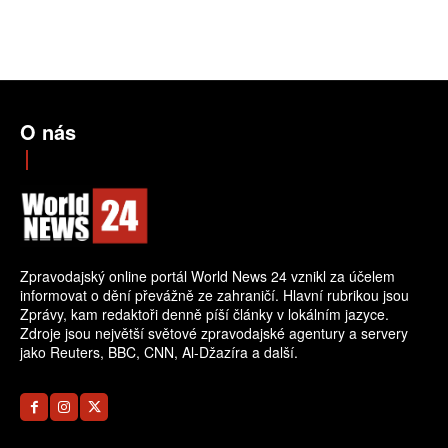
O nás
Zpravodajský online portál World News 24 vznikl za účelem
informovat o dění převážně ze zahraničí. Hlavní rubrikou jsou
Zprávy, kam redaktoři denně píší články v lokálním jazyce.
Zdroje jsou největší světové zpravodajské agentury a servery
jako Reuters, BBC, CNN, Al-Džazíra a další.