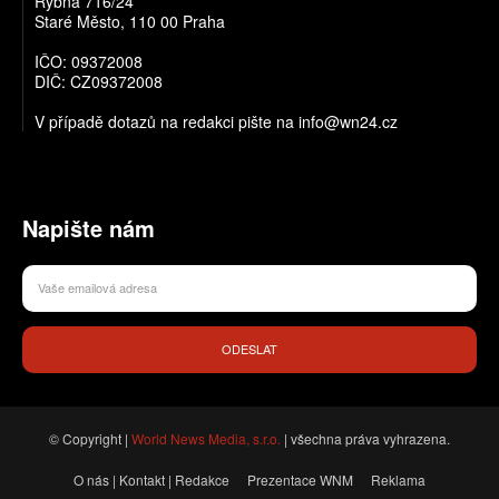
Rybná 716/24
Staré Město, 110 00 Praha
IČO: 09372008
DIČ: CZ09372008
V případě dotazů na redakci pište na info@wn24.cz
Napište nám
ODESLAT
© Copyright |
World News Media, s.r.o.
| všechna práva vyhrazena.
O nás | Kontakt | Redakce
Prezentace WNM
Reklama