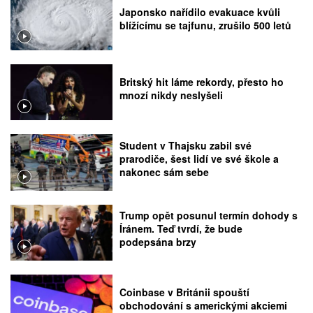
Japonsko nařídilo evakuace kvůli
blížícímu se tajfunu, zrušilo 500 letů
Britský hit láme rekordy, přesto ho
mnozí nikdy neslyšeli
Student v Thajsku zabil své
prarodiče, šest lidí ve své škole a
nakonec sám sebe
Trump opět posunul termín dohody s
Íránem. Teď tvrdí, že bude
podepsána brzy
Coinbase v Británii spouští
obchodování s americkými akciemi