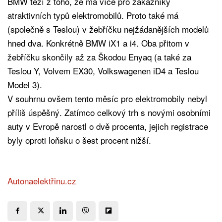
BMW těží z toho, že má více pro zákazníky
atraktivních typů elektromobilů. Proto také má
(společně s Teslou) v žebříčku nejžádanějších modelů
hned dva. Konkrétně BMW iX1 a i4. Oba přitom v
žebříčku skončily až za Škodou Enyaq (a také za
Teslou Y, Volvem EX30, Volkswagenen iD4 a Teslou
Model 3).
V souhrnu ovšem tento měsíc pro elektromobily nebyl
příliš úspěšný. Zatímco celkový trh s novými osobními
auty v Evropě narostl o dvě procenta, jejich registrace
byly oproti loňsku o šest procent nižší.
Autonaelektřinu.cz