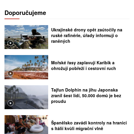
Doporučujeme
Ukrajinské drony opět zaútočily na
ruské rafinérie, úřady informují o
raněných
Mořské řasy zaplavují Karibik a
ohrožují pobřeží i cestovní ruch
Tajfun Dolphin na jihu Japonska
zranil šest lidí, 50.000 domů je bez
proudu
Španělsko zavádí kontroly na hranici
s Itálií kvůli migrační vlně