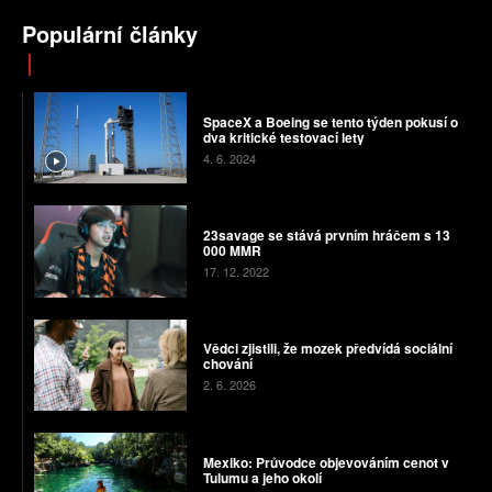
Populární články
SpaceX a Boeing se tento týden pokusí o
dva kritické testovací lety
4. 6. 2024
23savage se stává prvním hráčem s 13
000 MMR
17. 12. 2022
Vědci zjistili, že mozek předvídá sociální
chování
2. 6. 2026
Mexiko: Průvodce objevováním cenot v
Tulumu a jeho okolí