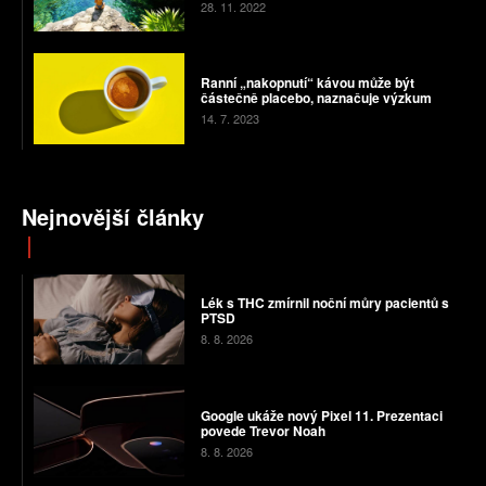
28. 11. 2022
Ranní „nakopnutí“ kávou může být
částečně placebo, naznačuje výzkum
14. 7. 2023
Nejnovější články
Lék s THC zmírnil noční můry pacientů s
PTSD
8. 8. 2026
Google ukáže nový Pixel 11. Prezentaci
povede Trevor Noah
8. 8. 2026