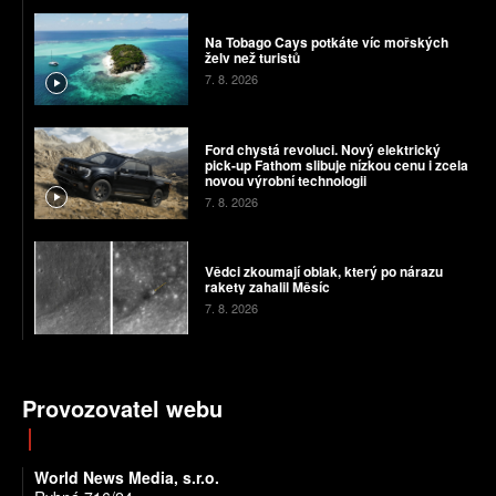
Na Tobago Cays potkáte víc mořských
želv než turistů
7. 8. 2026
Ford chystá revoluci. Nový elektrický
pick-up Fathom slibuje nízkou cenu i zcela
novou výrobní technologii
7. 8. 2026
Vědci zkoumají oblak, který po nárazu
rakety zahalil Měsíc
7. 8. 2026
Provozovatel webu
World News Media, s.r.o.