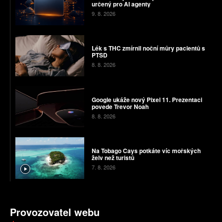
určený pro AI agenty
9. 8. 2026
Lék s THC zmírnil noční můry pacientů s
PTSD
8. 8. 2026
Google ukáže nový Pixel 11. Prezentaci
povede Trevor Noah
8. 8. 2026
Na Tobago Cays potkáte víc mořských
želv než turistů
7. 8. 2026
Provozovatel webu