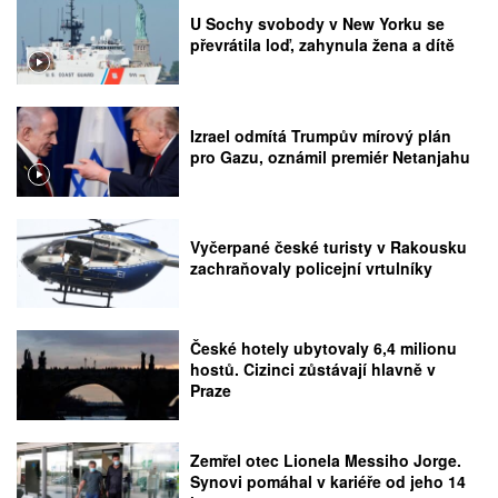
U Sochy svobody v New Yorku se
převrátila loď, zahynula žena a dítě
Izrael odmítá Trumpův mírový plán
pro Gazu, oznámil premiér Netanjahu
Vyčerpané české turisty v Rakousku
zachraňovaly policejní vrtulníky
České hotely ubytovaly 6,4 milionu
hostů. Cizinci zůstávají hlavně v
Praze
Zemřel otec Lionela Messiho Jorge.
Synovi pomáhal v kariéře od jeho 14