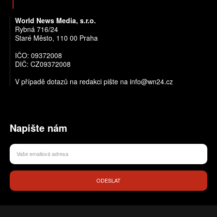
World News Media, s.r.o.
Rybná 716/24
Staré Město, 110 00 Praha
IČO: 09372008
DIČ: CZ09372008
V případě dotazů na redakci pište na info@wn24.cz
Napište nám
ODESLAT