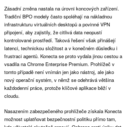
Zásadní změna nastala na úrovni koncových zařízení.
Tradiční BPO modely často spoléhají na nákladnou
infrastrukturu virtuálních desktopů a povinné VPN
připojení, aby zajistily, že citlivá data neopustí
kontrolované prostředí. Taková řešení však přinášejí
latenci, technickou složitost a v konečném důsledku i
frustraci agentů. Konecta se proto vydala jinou cestou a
vsadila na Chrome Enterprise Premium. Prohlížeč v
tomto případě není vnímán jen jako nástroj, ale jako
nový operační systém, v němž se odehrává většina
každodenní práce, protože klíčové aplikace běží v
cloudu.
Nasazením zabezpečeného prohlížeče získala Konecta
možnost uplatňovat bezpečnostní politiku přímo tam,
kde uživatelé skutečně pracují. Ochrana proti úniku dat,