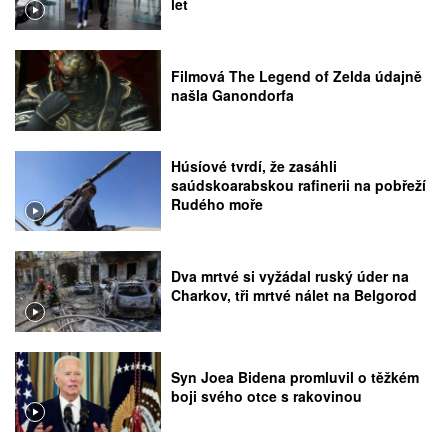
let
Filmová The Legend of Zelda údajně
našla Ganondorfa
Húsíové tvrdí, že zasáhli
saúdskoarabskou rafinerii na pobřeží
Rudého moře
Dva mrtvé si vyžádal ruský úder na
Charkov, tři mrtvé nálet na Belgorod
Syn Joea Bidena promluvil o těžkém
boji svého otce s rakovinou