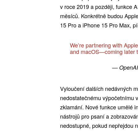
v roce 2019 a později, funkce 
měsíců. Konkrétně budou Apple
15 Pro a iPhone 15 Pro Max, p
We’re partnering with Appl
and macOS—coming later t
— OpenAI
Vyloučení dalších nedávných mo
nedostatečnému výpočetnímu vý
zklamání. Nové funkce umělé int
nástrojů pro psaní a zobrazován
nedostupné, pokud nepřejdou 