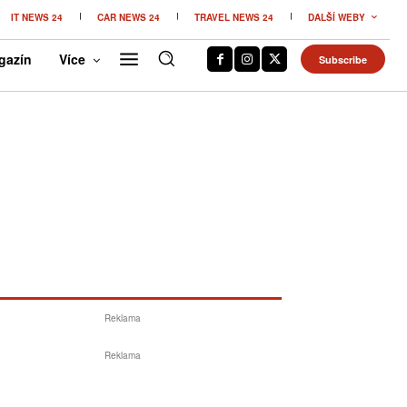
IT NEWS 24
CAR NEWS 24
TRAVEL NEWS 24
DALŠÍ WEBY
gazín
Více
Subscribe
Reklama
Reklama