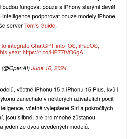
AI budou fungovat pouze s iPhony starými devět
 Intelligence podporovat pouze modely iPhone
íše server
Tom’s Guide
.
e to integrate ChatGPT into iOS, iPadOS,
his year:
https://t.co/HP77fVO6gA
 (@OpenAI)
June 10, 2024
delů, včetně iPhonu 15 a iPhonu 15 Plus, kvůli
konu zanechalo v některých uživatelích pocit
eligence, včetně vylepšené Siri a pokročilých
í, jsou slibné, ale pro mnohé zůstanou
na jeden ze dvou uvedených modelů.