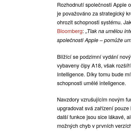
Rozhodnutí společnosti Apple o
je považováno za strategický kro
ohrozit schopnosti systému. J
Bloomberg
:
„Tlak na umělou int
společnosti Apple – pomůže um
Blížící se podzimní vydání no
vybaveny čipy A18, však rozšíř
Intelligence. Díky tomu bude mí
schopnosti umělé inteligence.
Navzdory vzrušujícím novým funk
upgradovat svá zařízení pouze kv
další funkce jsou sice lákavé, 
možných chyb v prvních verzích