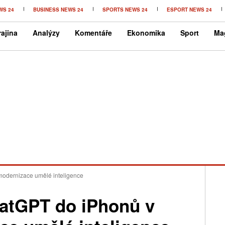
WS 24
BUSINESS NEWS 24
SPORTS NEWS 24
ESPORT NEWS 24
ajina
Analýzy
Komentáře
Ekonomika
Sport
Ma
modernizace umělé inteligence
hatGPT do iPhonů v