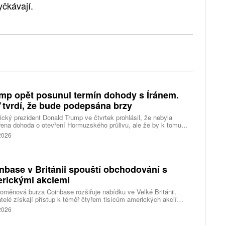
yčkávají.
mp opět posunul termín dohody s Íránem.
 tvrdí, že bude podepsána brzy
cký prezident Donald Trump ve čtvrtek prohlásil, že nebyla
ena dohoda o otevření Hormuzského průlivu, ale že by k tomu
 dojít brzy. Írán je mezitím nadosah dohody o tranzitu v úžině
 2026
ánem, která může pro Trumpa představovat problém.
nbase v Británii spouští obchodování s
rickými akciemi
oměnová burza Coinbase rozšiřuje nabídku ve Velké Británii.
telé získají přístup k téměř čtyřem tisícům amerických akcií
 v aplikaci, ve které spravují kryptoměny a běžné peníze.
 2026