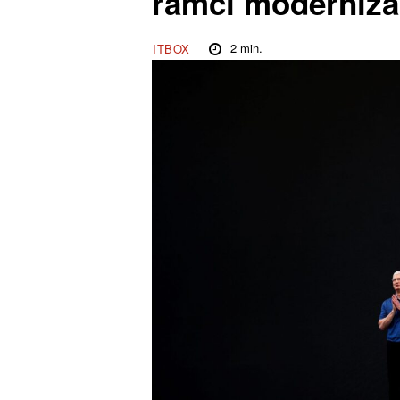
rámci moderniza
2
min.
ITBOX