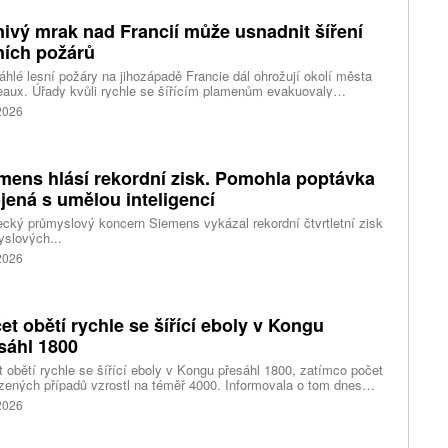
ivý mrak nad Francií může usnadnit šíření
ních požárů
hlé lesní požáry na jihozápadě Francie dál ohrožují okolí města
aux. Úřady kvůli rychle se šířícím plamenům evakuovaly
itisíce lidí a nevylučují ani další rozšiřování bezpečnostních
 2026
ení. Hasiči zároveň čelí neobvyklému jevu, který podle nich
ci výrazně komplikuje. Nad požáry se totiž vytvořily takzvané
umulonimby, tedy oblaka vznikající přímo působením intenzivního
.
mens hlásí rekordní zisk. Pomohla poptávka
jená s umělou inteligencí
ký průmyslový koncern Siemens vykázal rekordní čtvrtletní zisk
slových...
 2026
et obětí rychle se šířící eboly v Kongu
sáhl 1800
 obětí rychle se šířící eboly v Kongu přesáhl 1800, zatímco počet
zených případů vzrostl na téměř 4000. Informovala o tom dnes
tura Reuters s odkazem na konžské úřady.
 2026