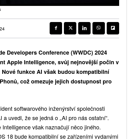
s
024
ide Developers Conference (WWDC) 2024
nt Apple Intelligence, svůj nejnovější počin v
). Nové funkce AI však budou kompatibilní
Phonů, což omezuje jejich dostupnost pro
zident softwarového inženýrství společnosti
 a uvedl, že se jedná o „AI pro nás ostatní“.
ntelligence však naznačují něco jiného.
OS 18 bude kompatibilní se zařízeními vydanými