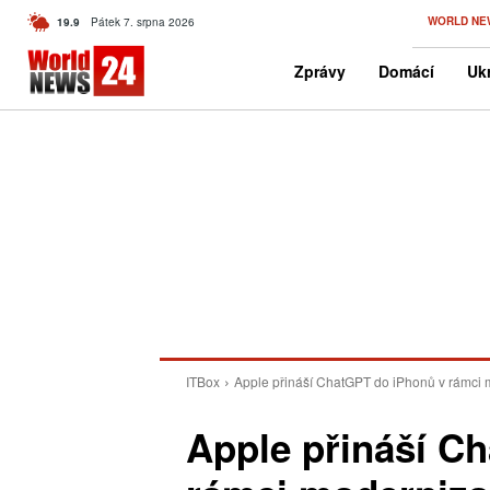
C
WORLD NE
19.9
Pátek 7. srpna 2026
Czech
Zprávy
Domácí
Ukr
ITBox
Apple přináší ChatGPT do iPhonů v rámci 
Apple přináší C