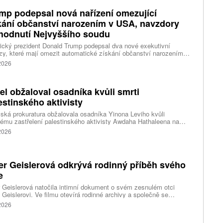
mp podepsal nová nařízení omezující
kání občanství narozením v USA, navzdory
hodnutí Nejvyššího soudu
cký prezident Donald Trump podepsal dva nové exekutivní
zy, které mají omezit automatické získání občanství narozením
emí Spojených států. Přichází s nimi jen několik týdnů poté, co
 2026
šší soud odmítl jeho předchozí pokus.
ael obžaloval osadníka kvůli smrti
estinského aktivisty
lská prokuratura obžalovala osadníka Yinona Leviho kvůli
ému zastřelení palestinského aktivisty Awdaha Hathaleena na
vaném Západním břehu Jordánu. Levi vinu odmítá a tvrdí, že
 2026
l v sebeobraně.
er Geislerová odkrývá rodinný příběh svého
e
 Geislerová natočila intimní dokument o svém zesnulém otci
 Geislerovi. Ve filmu otevírá rodinné archivy a společně se
ou Aňou skládá portrét talentovaného muže, který měl v sobě
 2026
st i temnější stránku.