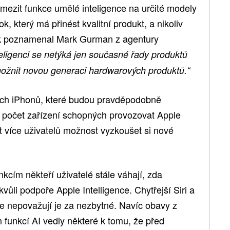
mezit funkce umělé inteligence na určité modely
k, který má přinést kvalitní produkt, a nikoliv
ak poznamenal Mark Gurman z agentury
eligenci se netýká jen současné řady produktů
ožnit novou generaci hardwarových produktů.“
vých iPhonů, které budou pravděpodobně
í počet zařízení schopných provozovat Apple
t více uživatelů možnost vyzkoušet si nové
cím někteří uživatelé stále váhají, zda
ůli podpoře Apple Intelligence. Chytřejší Siri a
ale nepovažují je za nezbytné. Navíc obavy z
 funkcí AI vedly některé k tomu, že před