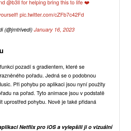
nd
@b3ll
for helping bring this to life ❤️
 yourself!
pic.twitter.com/cZFb7c42Fd
i (@jmtrivedi)
January 16, 2023
u
 funkci pozadí s gradientem, které se
ýrazněného pořadu. Jedná se o podobnou
usic. Při pohybu po aplikaci jsou nyní použity
řadu na pořad. Tyto animace jsou v podstatě
šit uprostřed pohybu. Nově je také přidaná
likaci Netflix pro iOS a vylepšili ji o vizuální