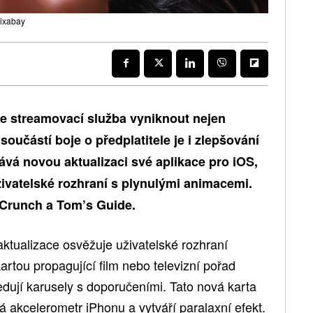
Pixabay
e streamovací služba vyniknout nejen
oučástí boje o předplatitele je i zlepšování
ává novou aktualizaci své aplikace pro iOS,
živatelské rozhraní s plynulými animacemi.
hCrunch a Tom’s Guide.
 aktualizace osvěžuje uživatelské rozhraní
rtou propagující film nebo televizní pořad
edují karusely s doporučeními. Tato nová karta
 akcelerometr iPhonu a vytváří paralaxní efekt.