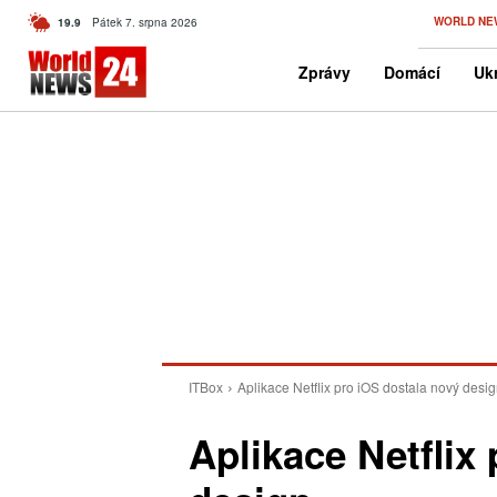
C
WORLD NE
19.9
Pátek 7. srpna 2026
Czech
Zprávy
Domácí
Ukr
ITBox
Aplikace Netflix pro iOS dostala nový desi
Aplikace Netflix