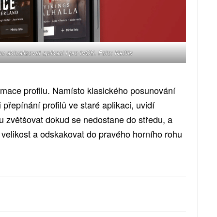
u aktualizovat aplikaci i pro tvOS. Foto: Netflix
imace profilu. Namísto klasického posunování
 přepínání profilů ve staré aplikaci, uvidí
lu zvětšovat dokud se nedostane do středu, a
velikost a odskakovat do pravého horního rohu