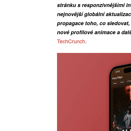
stránku s responzivnějšími i
nejnovější globální aktualizac
propagace toho, co sledovat,
nové profilové animace a dalš
TechCrunch
.