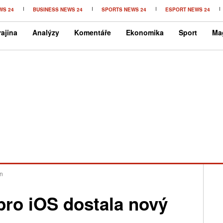
WS 24
BUSINESS NEWS 24
SPORTS NEWS 24
ESPORT NEWS 24
ajina
Analýzy
Komentáře
Ekonomika
Sport
Ma
gn
 pro iOS dostala nový