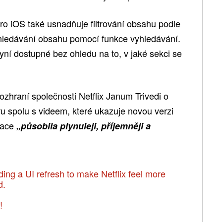
pro iOS také usnadňuje filtrování obsahu podle
vyhledávání obsahu pomocí funkce vyhledávání.
nyní dostupné bez ohledu na to, v jaké sekci se
ozhraní společnosti Netflix Janum Trivedi o
eru spolu s videem, které ukazuje novou verzi
ikace
„působila plynuleji, příjemněji a
ading a UI refresh to make Netflix feel more
d.
!