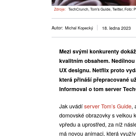
Zdroje:
TechCrunch, Tom's Guide, Twitter, Foto: 
Autor:
Michal Kopecký
18. ledna 2023
Mezi svými konkurenty dokáž
kvalitním obsahem. Nedílnou s
UX designu. Netflix proto vyd
která přináší přepracované u
Informoval o tom server Tec
Jak uvádí
server Tom’s Guide
,
domovské obrazovky s velkou ka
vpředu a uprostřed, za níž násl
má novou animaci, která využívá