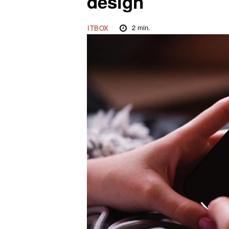
design
2
min.
ITBOX