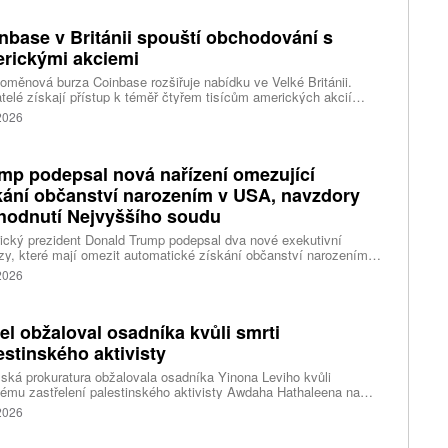
nbase v Británii spouští obchodování s
rickými akciemi
oměnová burza Coinbase rozšiřuje nabídku ve Velké Británii.
telé získají přístup k téměř čtyřem tisícům amerických akcií
 v aplikaci, ve které spravují kryptoměny a běžné peníze.
 2026
mp podepsal nová nařízení omezující
kání občanství narozením v USA, navzdory
hodnutí Nejvyššího soudu
cký prezident Donald Trump podepsal dva nové exekutivní
zy, které mají omezit automatické získání občanství narozením
emí Spojených států. Přichází s nimi jen několik týdnů poté, co
 2026
šší soud odmítl jeho předchozí pokus.
ael obžaloval osadníka kvůli smrti
estinského aktivisty
lská prokuratura obžalovala osadníka Yinona Leviho kvůli
ému zastřelení palestinského aktivisty Awdaha Hathaleena na
vaném Západním břehu Jordánu. Levi vinu odmítá a tvrdí, že
 2026
l v sebeobraně.