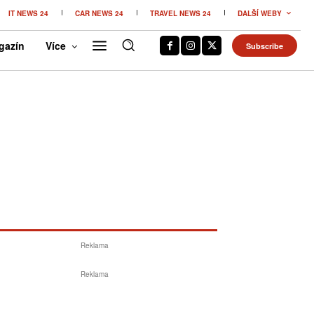
IT NEWS 24
CAR NEWS 24
TRAVEL NEWS 24
DALŠÍ WEBY
gazín
Více
Subscribe
Reklama
Reklama