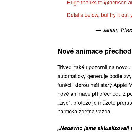
Huge thanks to
@nebson
a
Details below, but try it out
— Janum Trived
Nové animace přechod
Trivedi také upozornil na novou
automaticky generuje podle zv
funkci, kterou měl starý Apple M
nové animace při přechodu z po
„živé“, protože je můžete přeru
haptická zpětná vazba.
„Nedávno jsme aktualizovali ap