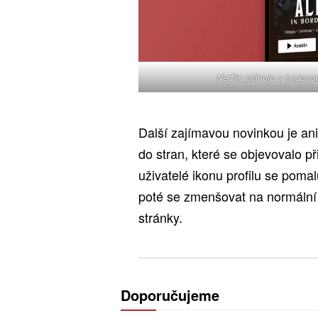
Netflix plánuje v budoucn
Další zajímavou novinkou je an
do stran, které se objevovalo při
uživatelé ikonu profilu se poma
poté se zmenšovat na normální 
stránky.
Doporučujeme