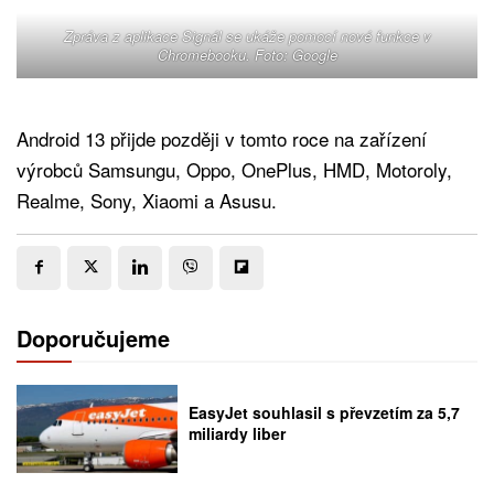
Zpráva z aplikace Signál se ukáže pomocí nové funkce v
Chromebooku. Foto: Google
Android 13 přijde později v tomto roce na zařízení
výrobců Samsungu, Oppo, OnePlus, HMD, Motoroly,
Realme, Sony, Xiaomi a Asusu.
Doporučujeme
EasyJet souhlasil s převzetím za 5,7
miliardy liber