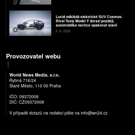
Lucid odkládá elektrické SUV Cosmos.
Rival Tesly Model Y dorazí později,
automobilka nechce opakovat staré
chyby
6. 8. 2026
Provozovatel webu
World News Media, s.r.o.
Rybná 716/24
Staré Město, 110 00 Praha
IČO: 09372008
DIČ: CZ09372008
V případě dotazů na redakci pište na info@wn24.cz