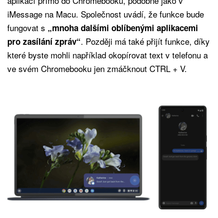
aplikací přímo do Chromebooku, podobně jako v
iMessage na Macu. Společnost uvádí, že funkce bude
fungovat s
„mnoha dalšími oblíbenými aplikacemi
. Později má také přijít funkce, díky
pro zasílání zpráv“
které byste mohli například okopírovat text v telefonu a
ve svém Chromebooku jen zmáčknout CTRL + V.