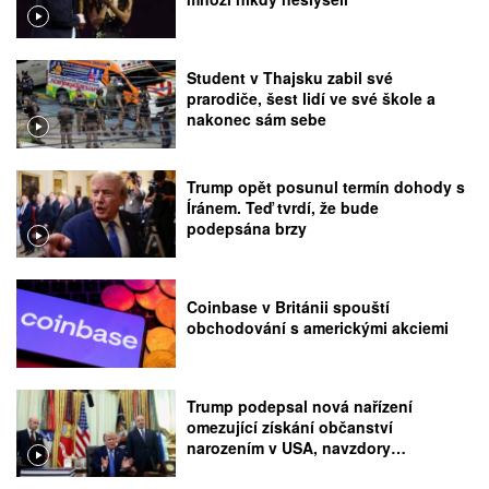
Student v Thajsku zabil své
prarodiče, šest lidí ve své škole a
nakonec sám sebe
Trump opět posunul termín dohody s
Íránem. Teď tvrdí, že bude
podepsána brzy
Coinbase v Británii spouští
obchodování s americkými akciemi
Trump podepsal nová nařízení
omezující získání občanství
narozením v USA, navzdory
rozhodnutí Nejvyššího soudu