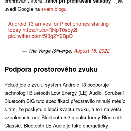
přehrávání, která
, jak
„tančí při přehrávání skladby“
uvedl Google na
svém blogu
.
Android 13 arrives for Pixel phones starting
today
https://t.co/RNpT0sdy2l
pic.twitter.com/5I3g2Y9BpD
— The Verge (@verge)
August 15, 2022
Podpora prostorového zvuku
Pokud jde o zvuk, systém Android 13 podporuje
technologii Bluetooth Low Energy (LE) Audio. Sdružení
Bluetooth SIG tuto specifikaci představilo minulý měsíc
s tím, že poskytuje lepší kvalitu zvuku, a to i na větší
vzdálenosti, než Bluetooth 5.2 a další formy Bluetooth
Classic. Bluetooth LE Audio je také energeticky