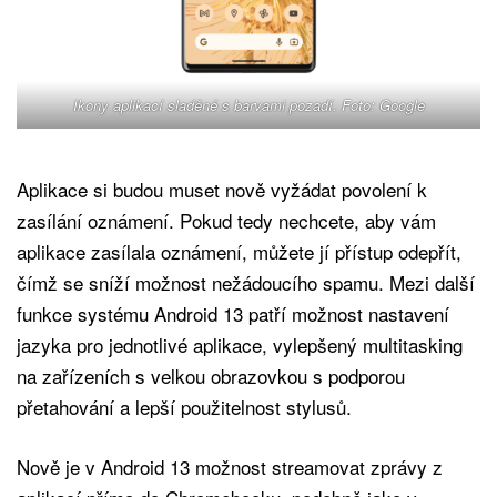
Ikony aplikací sladěné s barvami pozadí. Foto: Google
Aplikace si budou muset nově vyžádat povolení k
zasílání oznámení. Pokud tedy nechcete, aby vám
aplikace zasílala oznámení, můžete jí přístup odepřít,
čímž se sníží možnost nežádoucího spamu. Mezi další
funkce systému Android 13 patří možnost nastavení
jazyka pro jednotlivé aplikace, vylepšený multitasking
na zařízeních s velkou obrazovkou s podporou
přetahování a lepší použitelnost stylusů.
Nově je v Android 13 možnost streamovat zprávy z