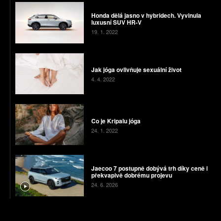
Honda dělá jasno v hybridech. Vyvinula
luxusní SUV HR-V
19. 1. 2022
Jak jóga ovlivňuje sexuální život
4. 4. 2022
Co je Kripalu jóga
24. 1. 2022
Jaecoo 7 postupně dobývá trh díky ceně i
překvapivě dobrému projevu
24. 6. 2026