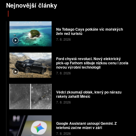
Nejnovější články
Na Tobago Cays potkáte víc mořských
želv než turistů
7. 8. 2026
Ford chystá revoluci. Nový elektrický
pick-up Fathom slibuje nízkou cenu i zcela
novou výrobní technologii
7. 8. 2026
Vědci zkoumají oblak, který po nárazu
rakety zahalil Měsíc
7. 8. 2026
Google Assistant ustoupí Gemini. Z
telefonů začne mizet v září
7. 8. 2026