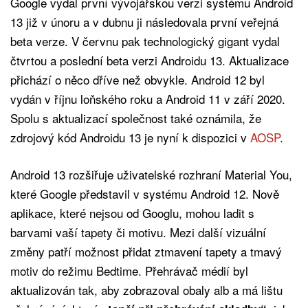
Google vydal první vývojářskou verzi systému Android
13 již v únoru a v dubnu ji následovala první veřejná
beta verze. V červnu pak technologický gigant vydal
čtvrtou a poslední beta verzi Androidu 13. Aktualizace
přichází o něco dříve než obvykle. Android 12 byl
vydán v říjnu loňského roku a Android 11 v září 2020.
Spolu s aktualizací společnost také oznámila, že
zdrojový kód Androidu 13 je nyní k dispozici v
AOSP
.
Android 13 rozšiřuje uživatelské rozhraní Material You,
které Google představil v systému Android 12. Nově
aplikace, které nejsou od Googlu, mohou ladit s
barvami vaší tapety či motivu. Mezi další vizuální
změny patří možnost přidat ztmavení tapety a tmavý
motiv do režimu Bedtime. Přehrávač médií byl
aktualizován tak, aby zobrazoval obaly alb a má lištu