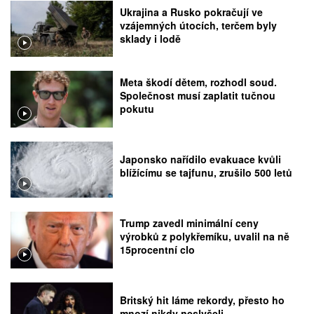
Ukrajina a Rusko pokračují ve
vzájemných útocích, terčem byly
sklady i lodě
Meta škodí dětem, rozhodl soud.
Společnost musí zaplatit tučnou
pokutu
Japonsko nařídilo evakuace kvůli
blížícímu se tajfunu, zrušilo 500 letů
Trump zavedl minimální ceny
výrobků z polykřemíku, uvalil na ně
15procentní clo
Britský hit láme rekordy, přesto ho
mnozí nikdy neslyšeli