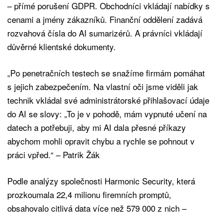
– přímé porušení GDPR. Obchodníci vkládají nabídky s
cenami a jmény zákazníků. Finanční oddělení zadává
rozvahová čísla do AI sumarizérů. A právníci vkládají
důvěrné klientské dokumenty.
„Po penetračních testech se snažíme firmám pomáhat
s jejich zabezpečením. Na vlastní oči jsme viděli jak
technik vkládal své administrátorské přihlašovací údaje
do AI se slovy: „To je v pohodě, mám vypnuté učení na
datech a potřebuji, aby mi AI dala přesné příkazy
abychom mohli opravit chybu a rychle se pohnout v
práci vpřed.“ – Patrik Žák
Podle analýzy společnosti Harmonic Security, která
prozkoumala 22,4 milionu firemních promptů,
obsahovalo citlivá data více než 579 000 z nich –