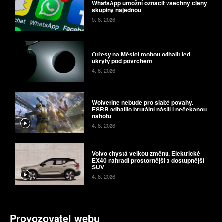
WhatsApp umožní označit všechny členy
skupiny najednou
5. 8. 2026
Otřesy na Měsíci mohou odhalit led
ukrytý pod povrchem
4. 8. 2026
Wolverine nebude pro slabé povahy.
ESRB odhalilo brutální násilí i nečekanou
nahotu
4. 8. 2026
Volvo chystá velkou změnu. Elektrické
EX40 nahradí prostornější a dostupnější
SUV
4. 8. 2026
Provozovatel webu