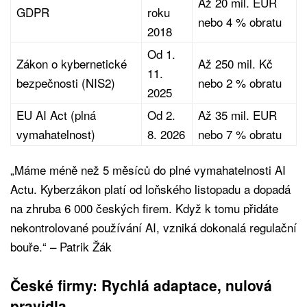
Až 20 mil. EUR
GDPR
roku
nebo 4 % obratu
2018
Od 1.
Zákon o kybernetické
Až 250 mil. Kč
11.
bezpečnosti (NIS2)
nebo 2 % obratu
2025
EU AI Act (plná
Od 2.
Až 35 mil. EUR
vymahatelnost)
8. 2026
nebo 7 % obratu
„Máme méně než 5 měsíců do plné vymahatelnosti AI
Actu. Kyberzákon platí od loňského listopadu a dopadá
na zhruba 6 000 českých firem. Když k tomu přidáte
nekontrolované používání AI, vzniká dokonalá regulační
bouře.“ – Patrik Žák
České firmy: Rychlá adaptace, nulová
pravidla