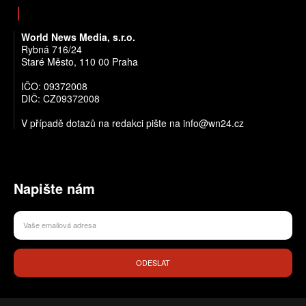
World News Media, s.r.o.
Rybná 716/24
Staré Město, 110 00 Praha
IČO: 09372008
DIČ: CZ09372008
V případě dotazů na redakci pište na info@wn24.cz
Napište nám
ODESLAT