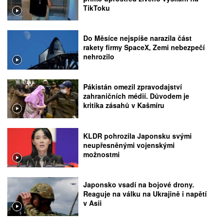
TikToku
Do Měsíce nejspíše narazila část
rakety firmy SpaceX, Zemi nebezpečí
nehrozilo
Pákistán omezil zpravodajství
zahraničních médií. Důvodem je
kritika zásahů v Kašmíru
KLDR pohrozila Japonsku svými
neupřesněnými vojenskými
možnostmi
Japonsko vsadí na bojové drony.
Reaguje na válku na Ukrajině i napětí
v Asii