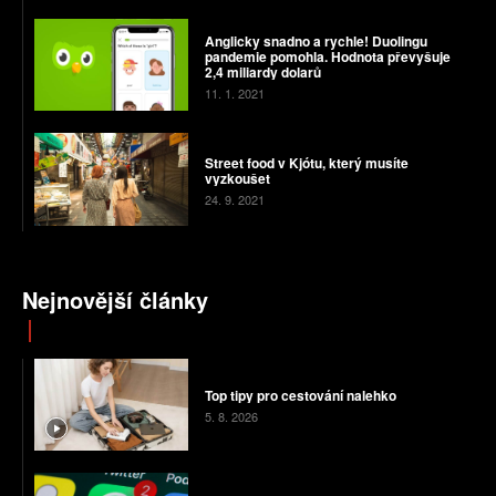
Anglicky snadno a rychle! Duolingu
pandemie pomohla. Hodnota převyšuje
2,4 miliardy dolarů
11. 1. 2021
Street food v Kjótu, který musíte
vyzkoušet
24. 9. 2021
Nejnovější články
Top tipy pro cestování nalehko
5. 8. 2026