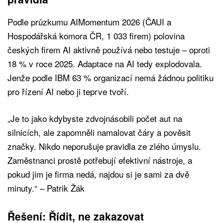
Podle průzkumu AIMomentum 2026 (ČAUI a
Hospodářská komora ČR, 1 033 firem) polovina
českých firem AI aktivně používá nebo testuje – oproti
18 % v roce 2025. Adaptace na AI tedy explodovala.
Jenže podle IBM 63 % organizací nemá žádnou politiku
pro řízení AI nebo ji teprve tvoří.
„Je to jako kdybyste zdvojnásobili počet aut na
silnicích, ale zapomněli namalovat čáry a pověsit
značky. Nikdo neporušuje pravidla ze zlého úmyslu.
Zaměstnanci prostě potřebují efektivní nástroje, a
pokud jim je firma nedá, najdou si je sami za dvě
minuty.“ – Patrik Žák
Řešení: Řídit, ne zakazovat