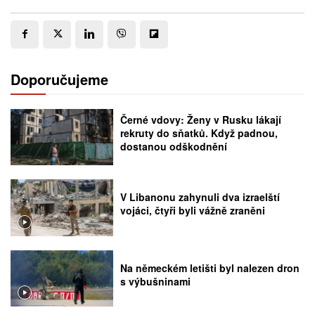
Doporučujeme
Černé vdovy: Ženy v Rusku lákají
rekruty do sňatků. Když padnou,
dostanou odškodnění
V Libanonu zahynuli dva izraelští
vojáci, čtyři byli vážně zraněni
Na německém letišti byl nalezen dron
s výbušninami