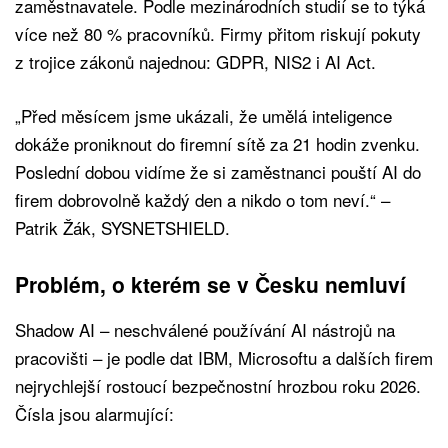
zaměstnavatele. Podle mezinárodních studií se to týká
více než 80 % pracovníků. Firmy přitom riskují pokuty
z trojice zákonů najednou: GDPR, NIS2 i AI Act.
„Před měsícem jsme ukázali, že umělá inteligence
dokáže proniknout do firemní sítě za 21 hodin zvenku.
Poslední dobou vidíme že si zaměstnanci pouští AI do
firem dobrovolně každý den a nikdo o tom neví.“ –
Patrik Žák, SYSNETSHIELD.
Problém, o kterém se v Česku nemluví
Shadow AI – neschválené používání AI nástrojů na
pracovišti – je podle dat IBM, Microsoftu a dalších firem
nejrychlejší rostoucí bezpečnostní hrozbou roku 2026.
Čísla jsou alarmující: