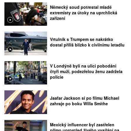
Německý soud potrestal mladé
extremisty za útoky na uprchlická
zařízení
Vrtulník s Trumpem se nakrátko
dostal příliš blízko k civilnímu letadlu
V Londýně byli na ulici pobodáni
čtyři muži, podezřelou ženu zadržela
policie
Jaafar Jackson si po filmu Michael
zahraje po boku Willa Smithe
Mexický influencer byl zastřelen
přímo uprostřed živého vysílání na