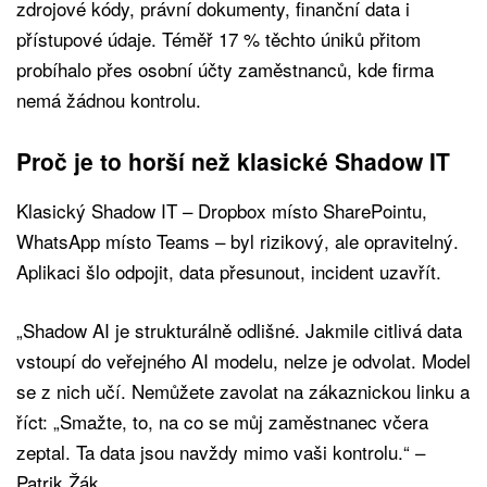
zdrojové kódy, právní dokumenty, finanční data i
přístupové údaje. Téměř 17 % těchto úniků přitom
probíhalo přes osobní účty zaměstnanců, kde firma
nemá žádnou kontrolu.
Proč je to horší než klasické Shadow IT
Klasický Shadow IT – Dropbox místo SharePointu,
WhatsApp místo Teams – byl rizikový, ale opravitelný.
Aplikaci šlo odpojit, data přesunout, incident uzavřít.
„Shadow AI je strukturálně odlišné. Jakmile citlivá data
vstoupí do veřejného AI modelu, nelze je odvolat. Model
se z nich učí. Nemůžete zavolat na zákaznickou linku a
říct: „Smažte, to, na co se můj zaměstnanec včera
zeptal. Ta data jsou navždy mimo vaši kontrolu.“ –
Patrik Žák