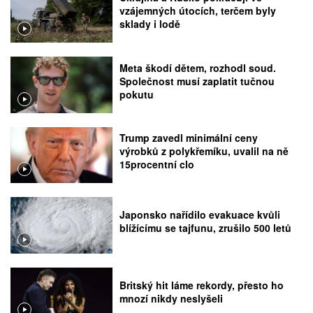
vzájemných útocích, terčem byly
sklady i lodě
Meta škodí dětem, rozhodl soud.
Společnost musí zaplatit tučnou
pokutu
Trump zavedl minimální ceny
výrobků z polykřemíku, uvalil na ně
15procentní clo
Japonsko nařídilo evakuace kvůli
blížícímu se tajfunu, zrušilo 500 letů
Britský hit láme rekordy, přesto ho
mnozí nikdy neslyšeli