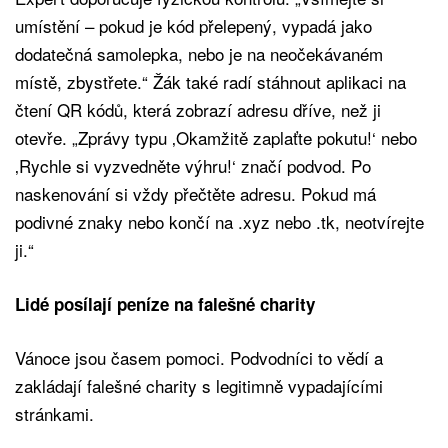
umístění – pokud je kód přelepený, vypadá jako
dodatečná samolepka, nebo je na neočekávaném
místě, zbystřete.“ Žák také radí stáhnout aplikaci na
čtení QR kódů, která zobrazí adresu dříve, než ji
otevře. „Zprávy typu ‚Okamžitě zaplaťte pokutu!‘ nebo
‚Rychle si vyzvedněte výhru!‘ značí podvod. Po
naskenování si vždy přečtěte adresu. Pokud má
podivné znaky nebo končí na .xyz nebo .tk, neotvírejte
ji.“
Lidé posílají peníze na falešné charity
Vánoce jsou časem pomoci. Podvodníci to vědí a
zakládají falešné charity s legitimně vypadajícími
stránkami.