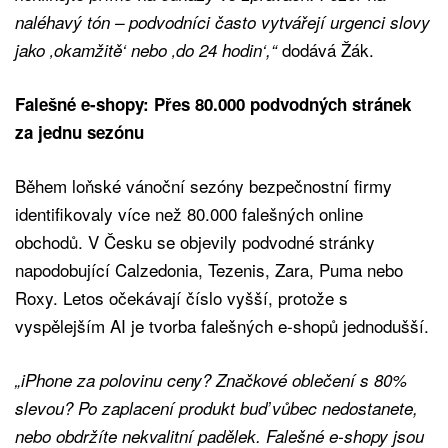
naléhavý tón – podvodníci často vytvářejí urgenci slovy
dodává Žák.
jako ‚okamžitě‘ nebo ‚do 24 hodin‘,“
Falešné e-shopy: Přes 80.000 podvodných stránek
za jednu sezónu
Během loňské vánoční sezóny bezpečnostní firmy
identifikovaly více než 80.000 falešných online
obchodů. V Česku se objevily podvodné stránky
napodobující Calzedonia, Tezenis, Zara, Puma nebo
Roxy. Letos očekávají číslo vyšší, protože s
vyspělejším AI je tvorba falešných e-shopů jednodušší.
„iPhone za polovinu ceny? Značkové oblečení s 80%
slevou? Po zaplacení produkt buď vůbec nedostanete,
nebo obdržíte nekvalitní padělek. Falešné e-shopy jsou