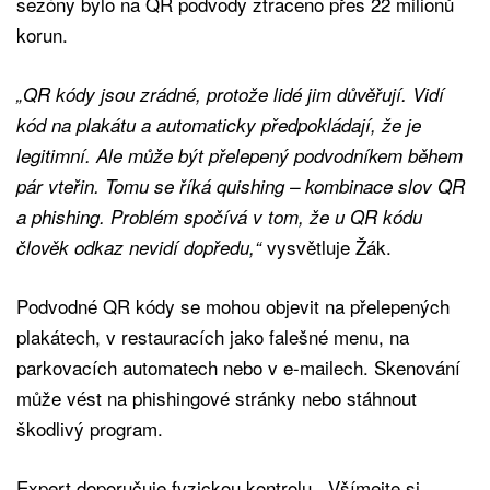
sezóny bylo na QR podvody ztraceno přes 22 milionů
korun.
„QR kódy jsou zrádné, protože lidé jim důvěřují. Vidí
kód na plakátu a automaticky předpokládají, že je
legitimní. Ale může být přelepený podvodníkem během
pár vteřin. Tomu se říká quishing – kombinace slov QR
a phishing. Problém spočívá v tom, že u QR kódu
vysvětluje Žák.
člověk odkaz nevidí dopředu,“
Podvodné QR kódy se mohou objevit na přelepených
plakátech, v restauracích jako falešné menu, na
parkovacích automatech nebo v e-mailech. Skenování
může vést na phishingové stránky nebo stáhnout
škodlivý program.
Expert doporučuje fyzickou kontrolu. „Všímejte si