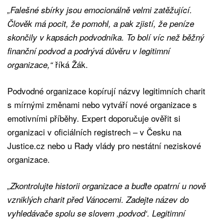
„Falešné sbírky jsou emocionálně velmi zatěžující.
Člověk má pocit, že pomohl, a pak zjistí, že peníze
skončily v kapsách podvodníka. To bolí víc než běžný
finanční podvod a podrývá důvěru v legitimní
říká Žák.
organizace,“
Podvodné organizace kopírují názvy legitimních charit
s mírnými změnami nebo vytváří nové organizace s
emotivními příběhy. Expert doporučuje ověřit si
organizaci v oficiálních registrech – v Česku na
Justice.cz nebo u Rady vlády pro nestátní neziskové
organizace.
„Zkontrolujte historii organizace a buďte opatrní u nově
vzniklých charit před Vánocemi. Zadejte název do
vyhledávače spolu se slovem ‚podvod‘. Legitimní