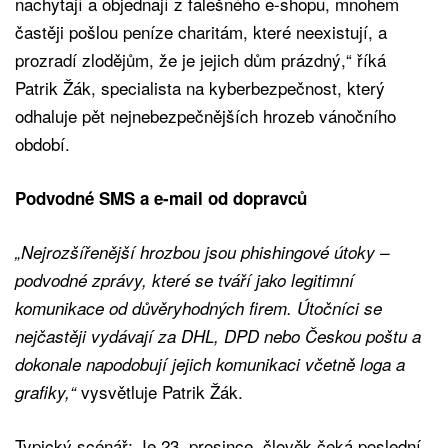
nachytají a objednají z falešného e-shopu, mnohem
častěji pošlou peníze charitám, které neexistují, a
prozradí zlodějům, že je jejich dům prázdný,“ říká
Patrik Žák, specialista na kyberbezpečnost, který
odhaluje pět nejnebezpečnějších hrozeb vánočního
období.
Podvodné SMS a e-mail od dopravců
„Nejrozšířenější hrozbou jsou phishingové útoky –
podvodné zprávy, které se tváří jako legitimní
komunikace od důvěryhodných firem. Útočníci se
nejčastěji vydávají za DHL, DPD nebo Českou poštu a
dokonale napodobují jejich komunikaci včetně loga a
vysvětluje Patrik Žák.
grafiky,“
Typický scénář: Je 23. prosince, člověk čeká poslední