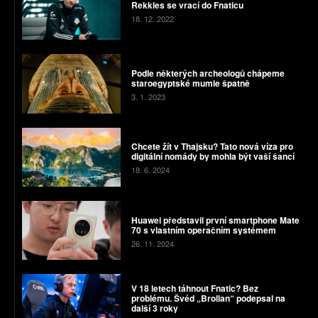
Rekkles se vrací do Fnaticu
18. 12. 2022
Podle některých archeologů chápeme
staroegyptské mumie špatně
3. 1. 2023
Chcete žít v Thajsku? Tato nová víza pro
digitální nomády by mohla být vaší šancí
18. 6. 2024
Huawei představil první smartphone Mate
70 s vlastním operačním systémem
26. 11. 2024
V 18 letech táhnout Fnatic? Bez
problému. Švéd „Brollan“ podepsal na
další 3 roky