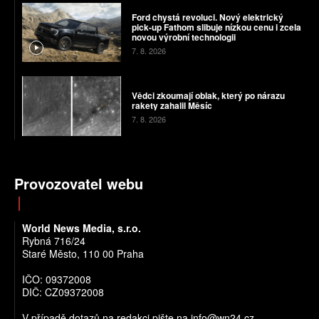
Ford chystá revoluci. Nový elektrický
pick-up Fathom slibuje nízkou cenu i zcela
novou výrobní technologii
7. 8. 2026
Vědci zkoumají oblak, který po nárazu
rakety zahalil Měsíc
7. 8. 2026
Provozovatel webu
World News Media, s.r.o.
Rybná 716/24
Staré Město, 110 00 Praha
IČO: 09372008
DIČ: CZ09372008
V případě dotazů na redakci pište na info@wn24.cz