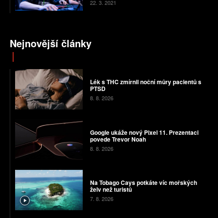
22. 3. 2021
Nejnovější články
Lék s THC zmírnil noční můry pacientů s
PTSD
8. 8. 2026
Google ukáže nový Pixel 11. Prezentaci
povede Trevor Noah
8. 8. 2026
Na Tobago Cays potkáte víc mořských
želv než turistů
7. 8. 2026