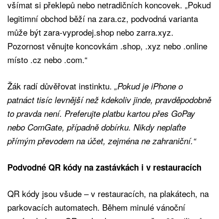
všímat si překlepů nebo netradičních koncovek. „Pokud
legitimní obchod běží na zara.cz, podvodná varianta
může být zara-vyprodej.shop nebo zarra.xyz.
Pozornost věnujte koncovkám .shop, .xyz nebo .online
místo .cz nebo .com.“
Žák radí důvěřovat instinktu.
„Pokud je iPhone o
patnáct tisíc levnější než kdekoliv jinde, pravděpodobně
to pravda není. Preferujte platbu kartou přes GoPay
nebo ComGate, případně dobírku. Nikdy neplaťte
přímým převodem na účet, zejména ne zahraniční.“
Podvodné QR kódy na zastávkách i v restauracích
QR kódy jsou všude – v restauracích, na plakátech, na
parkovacích automatech. Během minulé vánoční