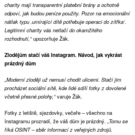
charity mají transparentní platební brány a ochotně
odpoví, jak budou peníze použity. Pozor na emocionální
nátlak typu ‚umírající dítě potřebuje operaci do zítřka‘.
Legitimní charity vás netlačí do okamžitého
upozorňuje Žák.
rozhodnutí,“
Zlodějům stačí váš Instagram. Návod, jak vykrást
prázdný dům
„Moderní zloději už nemusí chodit ulicemi. Stačí jim
procházet sociální sítě, kde lidé sdílí fotky z dovolené
varuje Žák.
včetně přesné polohy,“
Fotky z letiště, sjezdovky, večeře – všechno na
Instagramu prozradí, že váš dům je prázdný.
„Tomu se
říká OSINT – sběr informací z veřejných zdrojů.