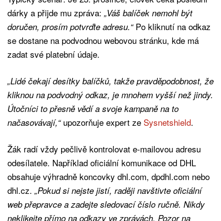
dárky a přijde mu zpráva:
„Váš balíček nemohl být
Po kliknutí na odkaz
doručen, prosím potvrďte adresu.“
se dostane na podvodnou webovou stránku, kde má
zadat své platební údaje.
„Lidé čekají desítky balíčků, takže pravděpodobnost, že
kliknou na podvodný odkaz, je mnohem vyšší než jindy.
Útočníci to přesně vědí a svoje kampaně na to
upozorňuje expert ze
Sysnetshield
.
načasovávají,“
Žák radí vždy pečlivě kontrolovat e-mailovou adresu
odesílatele. Například oficiální komunikace od DHL
obsahuje výhradně koncovky dhl.com, dpdhl.com nebo
dhl.cz.
„Pokud si nejste jistí, raději navštivte oficiální
web přepravce a zadejte sledovací číslo ručně. Nikdy
neklikejte přímo na odkazy ve zprávách. Pozor na