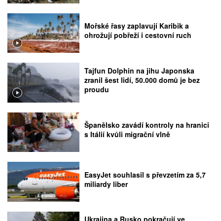
Mořské řasy zaplavují Karibik a
ohrožují pobřeží i cestovní ruch
Tajfun Dolphin na jihu Japonska
zranil šest lidí, 50.000 domů je bez
proudu
Španělsko zavádí kontroly na hranici
s Itálií kvůli migrační vlně
EasyJet souhlasil s převzetím za 5,7
miliardy liber
Ukrajina a Rusko pokračují ve