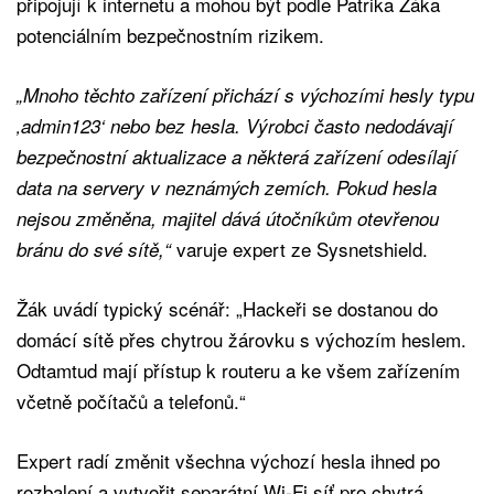
připojují k internetu a mohou být podle Patrika Žáka
potenciálním bezpečnostním rizikem.
„Mnoho těchto zařízení přichází s výchozími hesly typu
‚admin123‘ nebo bez hesla. Výrobci často nedodávají
bezpečnostní aktualizace a některá zařízení odesílají
data na servery v neznámých zemích. Pokud hesla
nejsou změněna, majitel dává útočníkům otevřenou
varuje expert ze Sysnetshield.
bránu do své sítě,“
Žák uvádí typický scénář: „Hackeři se dostanou do
domácí sítě přes chytrou žárovku s výchozím heslem.
Odtamtud mají přístup k routeru a ke všem zařízením
včetně počítačů a telefonů.“
Expert radí změnit všechna výchozí hesla ihned po
rozbalení a vytvořit separátní Wi-Fi síť pro chytrá