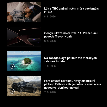
Lék s THC zmírnil noční můry pacientů s
PTSD
8. 8. 2026
Google ukáže nový Pixel 11. Prezentaci
povede Trevor Noah
8. 8. 2026
Na Tobago Cays potkáte víc mořských
želv než turistů
7. 8. 2026
Ford chystá revoluci. Nový elektrický
pick-up Fathom slibuje nízkou cenu i zcela
novou výrobní technologii
7. 8. 2026