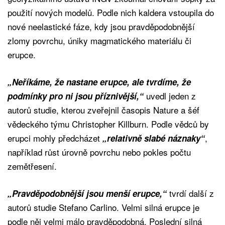
použití nových modelů. Podle nich kaldera vstoupila do
nové neelastické fáze, kdy jsou pravděpodobnější
zlomy povrchu, úniky magmatického materiálu či
erupce.
„Neříkáme, že nastane erupce, ale tvrdíme, že
uvedl jeden z
podmínky pro ni jsou příznivější,“
autorů studie, kterou zveřejnil časopis Nature a šéf
vědeckého týmu Christopher Killburn. Podle vědců by
erupci mohly předcházet
,
„relativně slabé náznaky“
například růst úrovně povrchu nebo pokles počtu
zemětřesení.
tvrdí další z
„Pravděpodobnější jsou menší erupce,“
autorů studie Stefano Carlino. Velmi silná erupce je
podle něj velmi málo pravděpodobná. Poslední silná