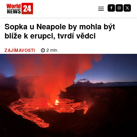
Sopka u Neapole by mohla být
blíže k erupci, tvrdí vědci
2
min.
ZAJÍMAVOSTI