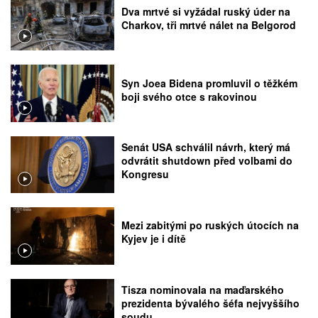
Dva mrtvé si vyžádal ruský úder na
Charkov, tři mrtvé nálet na Belgorod
Syn Joea Bidena promluvil o těžkém
boji svého otce s rakovinou
Senát USA schválil návrh, který má
odvrátit shutdown před volbami do
Kongresu
Mezi zabitými po ruských útocích na
Kyjev je i dítě
Tisza nominovala na maďarského
prezidenta bývalého šéfa nejvyššího
soudu