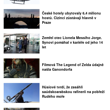
České hotely ubytovaly 6,4 milionu
hostů. Cizinci zůstávají hlavně v
Praze
Zemřel otec Lionela Messiho Jorge.
Synovi pomáhal v kariéře od jeho 14
let
Filmová The Legend of Zelda údajně
našla Ganondorfa
Húsíové tvrdí, že zasáhli
saúdskoarabskou rafinerii na pobřeží
Rudého moře