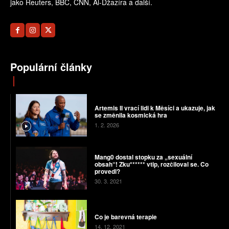
jako Reuters, BBC, CNN, Al-Džazíra a další.
Populární články
Artemis II vrací lidi k Měsíci a ukazuje, jak
se změnila kosmická hra
1. 2. 2026
Mang0 dostal stopku za „sexuální
obsah“! Zku****** vtip, rozčiloval se. Co
provedl?
30. 3. 2021
Co je barevná terapie
14. 12. 2021