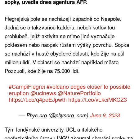
sopky, uvedla dnes agentura AFP.
Flegrejská pole se nacházejí západně od Neapole.
Jedná se o takzvanou kalderu, neboli kotlovitou
prohlubeň, jejíž aktivita se mimo jiné vyznačuje
poklesem nebo naopak růstem výšky povrchu. Sopka
se nachází v hustě obydlené oblasti, kde žije na půl
milionu lidí. V oblasti se nachází například město
Pozzuoli, kde žije na 75.000 lidí.
#CampiFlegrei
#volcano
edges closer to possible
eruption
@uclnews
@NaturePortfolio
https://t.co/q4peEJpwth
https://t.co/vLkciMKCZ3
— Phys.org (@physorg_com)
June 9, 2023
Tým londýnské univerzity UCL a italského
geofyzikálního ústavu INGV zkoumal chování sopky za