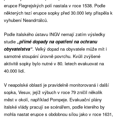
erupce Flegrejských polí nastala v roce 1538. Podle
některých tezí erupce sopky před 30.000 lety přispěla k
vyhubení Neandrtálců.
Podle italského ústavu INGV nemají zatím výsledky
studie
„přímé dopady na opatření na ochranu
. Velký dopad na obyvatele může mít i
obyvatelstva“
samotné stoupání úrovně povrchu. Kvůli zvýšené
aktivitě sopky bylo nutné v 80. letech evakuovat na
40.000 lidí.
V neapolské oblasti je pravidelně monitorovaná i další
sopka, Vesuv, jejíž výbuch v roce 79 zničil několik
měst v okolí, například Pompeje. Evakuační plány
italské vlády pracují se scénářem, podle kterého by
mohla nastat erupce s obdobnou sílou jako v roce 1631,