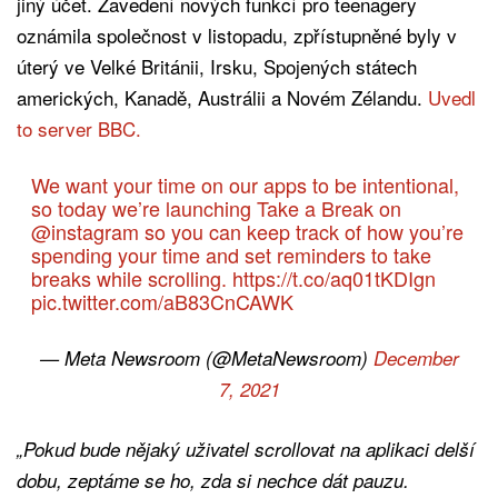
jiný účet. Zavedení nových funkcí pro teenagery
oznámila společnost v listopadu, zpřístupněné byly v
úterý ve Velké Británii, Irsku, Spojených státech
amerických, Kanadě, Austrálii a Novém Zélandu.
Uvedl
to server BBC.
We want your time on our apps to be intentional,
so today we’re launching Take a Break on
@instagram
so you can keep track of how you’re
spending your time and set reminders to take
breaks while scrolling.
https://t.co/aq01tKDIgn
pic.twitter.com/aB83CnCAWK
— Meta Newsroom (@MetaNewsroom)
December
7, 2021
„Pokud bude nějaký uživatel scrollovat na aplikaci delší
dobu, zeptáme se ho, zda si nechce dát pauzu.