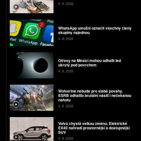
5. 8. 2026
WhatsApp umožní označit všechny členy
skupiny najednou
5. 8. 2026
Otřesy na Měsíci mohou odhalit led
ukrytý pod povrchem
4. 8. 2026
Wolverine nebude pro slabé povahy.
ESRB odhalilo brutální násilí i nečekanou
nahotu
4. 8. 2026
Volvo chystá velkou změnu. Elektrické
EX40 nahradí prostornější a dostupnější
SUV
4. 8. 2026