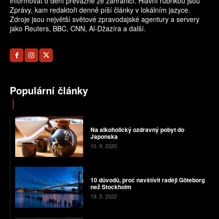
informovat o dění převážně ze zahraničí. Hlavní rubrikou jsou
Zprávy, kam redaktoři denně píší články v lokálním jazyce.
Zdroje jsou největší světové zpravodajské agentury a servery
jako Reuters, BBC, CNN, Al-Džazíra a další.
Populární články
Na alkoholický ozdravný pobyt do
Japonska
10. 9. 2020
10 důvodů, proč navštívit raději Göteborg
než Stockholm
19. 5. 2022