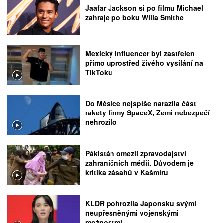
Jaafar Jackson si po filmu Michael
zahraje po boku Willa Smithe
Mexický influencer byl zastřelen
přímo uprostřed živého vysílání na
TikToku
Do Měsíce nejspíše narazila část
rakety firmy SpaceX, Zemi nebezpečí
nehrozilo
Pákistán omezil zpravodajství
zahraničních médií. Důvodem je
kritika zásahů v Kašmíru
KLDR pohrozila Japonsku svými
neupřesněnými vojenskými
možnostmi