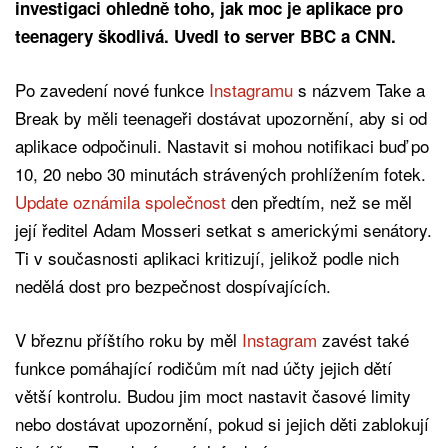
investigaci ohledně toho, jak moc je aplikace pro
teenagery škodlivá. Uvedl to server BBC a CNN.
Po zavedení nové funkce
Instagramu
s názvem Take a
Break by měli teenageři dostávat upozornění, aby si od
aplikace odpočinuli. Nastavit si mohou notifikaci buď po
10, 20 nebo 30 minutách strávených prohlížením fotek.
Update oznámila společnost
den předtím, než se měl
její ředitel Adam Mosseri setkat s americkými senátory.
Ti v současnosti aplikaci kritizují, jelikož podle nich
nedělá dost pro bezpečnost dospívajících.
V březnu příštího roku by měl
Instagram
zavést také
funkce pomáhající rodičům mít nad účty jejich dětí
větší kontrolu. Budou jim moct nastavit časové limity
nebo dostávat upozornění, pokud si jejich děti zablokují