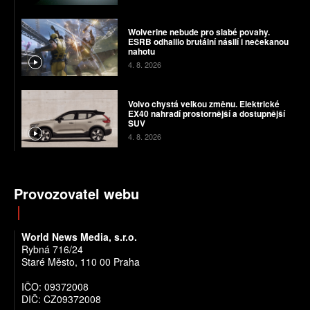
Wolverine nebude pro slabé povahy.
ESRB odhalilo brutální násilí i nečekanou
nahotu
4. 8. 2026
Volvo chystá velkou změnu. Elektrické
EX40 nahradí prostornější a dostupnější
SUV
4. 8. 2026
Provozovatel webu
World News Media, s.r.o.
Rybná 716/24
Staré Město, 110 00 Praha
IČO: 09372008
DIČ: CZ09372008