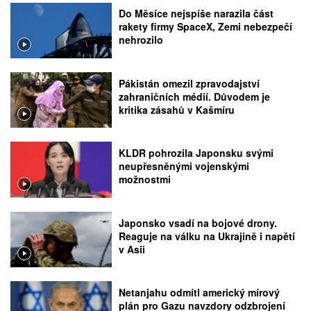
Do Měsíce nejspíše narazila část
rakety firmy SpaceX, Zemi nebezpečí
nehrozilo
Pákistán omezil zpravodajství
zahraničních médií. Důvodem je
kritika zásahů v Kašmíru
KLDR pohrozila Japonsku svými
neupřesněnými vojenskými
možnostmi
Japonsko vsadí na bojové drony.
Reaguje na válku na Ukrajině i napětí
v Asii
Netanjahu odmítl americký mírový
plán pro Gazu navzdory odzbrojení