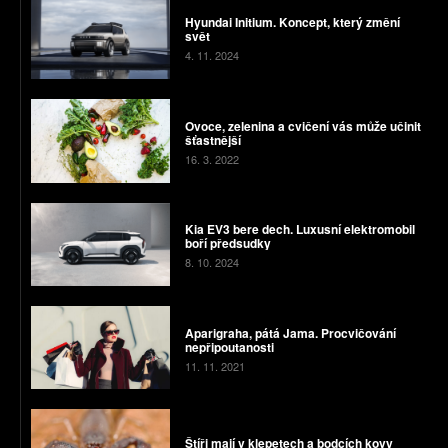
Hyundai Initium. Koncept, který změní
svět
4. 11. 2024
Ovoce, zelenina a cvičení vás může učinit
šťastnější
16. 3. 2022
Kia EV3 bere dech. Luxusní elektromobil
boří předsudky
8. 10. 2024
Aparigraha, pátá Jama. Procvičování
nepřipoutanosti
11. 11. 2021
Štíři mají v klepetech a bodcích kovy