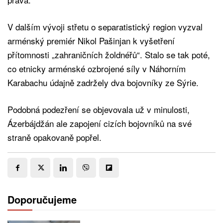
V dalším vývoji střetu o separatistický region vyzval
arménský premiér Nikol Pašinjan k vyšetření
přítomnosti „zahraničních žoldnéřů“. Stalo se tak poté,
co etnicky arménské ozbrojené síly v Náhorním
Karabachu údajně zadržely dva bojovníky ze Sýrie.
Podobná podezření se objevovala už v minulosti,
Ázerbájdžán ale zapojení cizích bojovníků na své
straně opakovaně popřel.
Doporučujeme