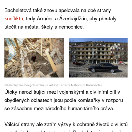
Bacheletová také znovu apelovala na obě strany
konfliktu
, tedy Arménii a Ázerbájdžán, aby přestaly
útočit na města, školy a nemocnice.
Následky raketových útoků ve městě Tartar v Náhorním Karabachu.
Útoky nerozlišující mezi vojenskými a civilními cíli v
obydlených oblastech jsou podle komisařky v rozporu
se zásadami mezinárodního humanitárního práva.
Válčící strany ale zatím výzvy k ochraně životů civilistů