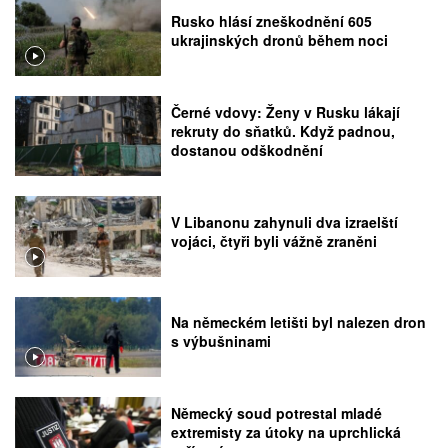
Rusko hlásí zneškodnění 605
ukrajinských dronů během noci
Černé vdovy: Ženy v Rusku lákají
rekruty do sňatků. Když padnou,
dostanou odškodnění
V Libanonu zahynuli dva izraelští
vojáci, čtyři byli vážně zraněni
Na německém letišti byl nalezen dron
s výbušninami
Německý soud potrestal mladé
extremisty za útoky na uprchlická