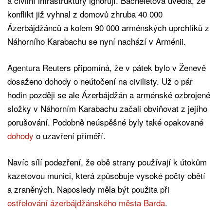
a civilní infrastruktury ignorují. Bacheletová uvedla, že
konflikt již vyhnal z domovů zhruba 40 000
Ázerbájdžánců a kolem 90 000 arménských uprchlíků z
Náhorního Karabachu se nyní nachází v Arménii.
Agentura Reuters připomíná, že v pátek bylo v Ženevě
dosaženo dohody o neútočení na civilisty. Už o pár
hodin později se ale Ázerbájdžán a arménské ozbrojené
složky v Náhorním Karabachu začali obviňovat z jejího
porušování. Podobně neúspěšné byly také opakované
dohody
o uzavření příměří.
Navíc sílí podezření, že obě strany používají k útokům
kazetovou munici, která způsobuje vysoké počty obětí
a zraněných. Naposledy měla být použita při
ostřelování ázerbájdžánského města Barda
.