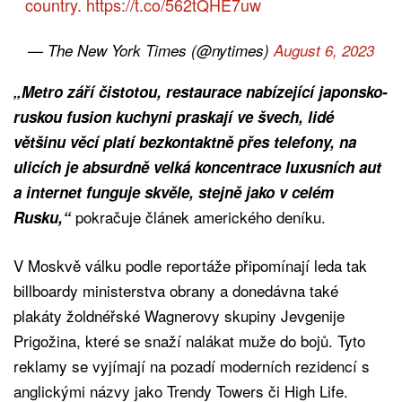
country.
https://t.co/562tQHE7uw
— The New York Times (@nytimes)
August 6, 2023
„Metro září čistotou, restaurace nabízející japonsko-
ruskou fusion kuchyni praskají ve švech, lidé
většinu věcí platí bezkontaktně přes telefony, na
ulicích je absurdně velká koncentrace luxusních aut
a internet funguje skvěle, stejně jako v celém
pokračuje článek amerického deníku.
Rusku,“
V Moskvě válku podle reportáže připomínají leda tak
billboardy ministerstva obrany a donedávna také
plakáty žoldnéřské Wagnerovy skupiny Jevgenije
Prigožina, které se snaží nalákat muže do bojů. Tyto
reklamy se vyjímají na pozadí moderních rezidencí s
anglickými názvy jako Trendy Towers či High Life.