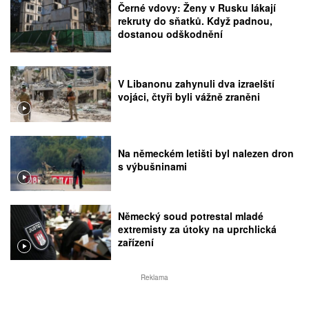
Černé vdovy: Ženy v Rusku lákají
rekruty do sňatků. Když padnou,
dostanou odškodnění
V Libanonu zahynuli dva izraelští
vojáci, čtyři byli vážně zraněni
Na německém letišti byl nalezen dron
s výbušninami
Německý soud potrestal mladé
extremisty za útoky na uprchlická
zařízení
Reklama