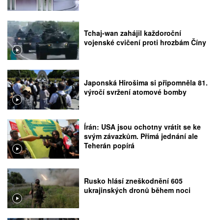
Tchaj-wan zahájil každoroční
vojenské cvičení proti hrozbám Číny
Japonská Hirošima si připomněla 81.
výročí svržení atomové bomby
Írán: USA jsou ochotny vrátit se ke
svým závazkům. Přímá jednání ale
Teherán popírá
Rusko hlásí zneškodnění 605
ukrajinských dronů během noci