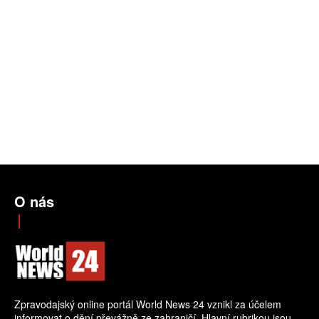
O nás
Zpravodajský online portál World News 24 vznikl za účelem
informovat o dění převážně ze zahraničí. Hlavní rubrikou jsou