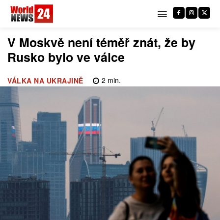
V Moskvě není téměř znát, že by
Rusko bylo ve válce
2
min.
VÁLKA NA UKRAJINĚ