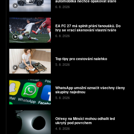
automobilka nechce opakovat staré
chyby
6. 8. 2026
EA FC 27 má splnit přání fanoušků. Do
hry se vrací skenování vlastní tváře
6. 8. 2026
Top tipy pro cestování nalehko
5. 8. 2026
WhatsApp umožní označit všechny členy
skupiny najednou
5. 8. 2026
Otřesy na Měsíci mohou odhalit led
ukrytý pod povrchem
4. 8. 2026