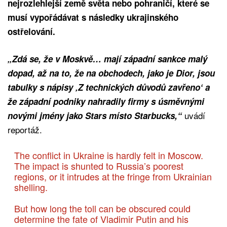
nejrozlehlejší země světa nebo pohraničí, které se
musí vypořádávat s následky ukrajinského
ostřelování.
„Zdá se, že v Moskvě… mají západní sankce malý
dopad, až na to, že na obchodech, jako je Dior, jsou
tabulky s nápisy ‚Z technických důvodů zavřeno‘ a
že západní podniky nahradily firmy s úsměvnými
uvádí
novými jmény jako Stars místo Starbucks,“
reportáž.
The conflict in Ukraine is hardly felt in Moscow.
The impact is shunted to Russia’s poorest
regions, or it intrudes at the fringe from Ukrainian
shelling.
But how long the toll can be obscured could
determine the fate of Vladimir Putin and his