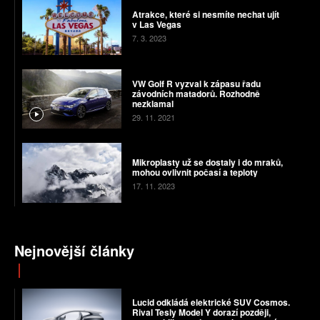
Atrakce, které si nesmíte nechat ujít
v Las Vegas
7. 3. 2023
VW Golf R vyzval k zápasu řadu
závodních matadorů. Rozhodně
nezklamal
29. 11. 2021
Mikroplasty už se dostaly i do mraků,
mohou ovlivnit počasí a teploty
17. 11. 2023
Nejnovější články
Lucid odkládá elektrické SUV Cosmos.
Rival Tesly Model Y dorazí později,