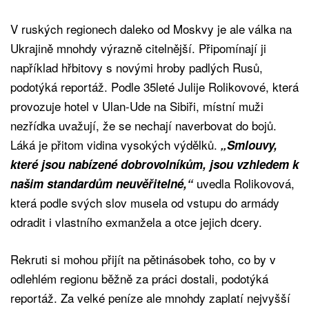
V ruských regionech daleko od Moskvy je ale válka na
Ukrajině mnohdy výrazně citelnější. Připomínají ji
například hřbitovy s novými hroby padlých Rusů,
podotýká reportáž. Podle 35leté Julije Rolikovové, která
provozuje hotel v Ulan-Ude na Sibiři, místní muži
nezřídka uvažují, že se nechají naverbovat do bojů.
Láká je přitom vidina vysokých výdělků.
„Smlouvy,
které jsou nabízené dobrovolníkům, jsou vzhledem k
uvedla Rolikovová,
našim standardům neuvěřitelné,“
která podle svých slov musela od vstupu do armády
odradit i vlastního exmanžela a otce jejich dcery.
Rekruti si mohou přijít na pětinásobek toho, co by v
odlehlém regionu běžně za práci dostali, podotýká
reportáž. Za velké peníze ale mnohdy zaplatí nejvyšší