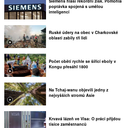
Siemens hlásí rekordní zisk. Pomohla
poptávka spojená s umělou
inteligencí
Ruské údery na obec v Charkovské
oblasti zabily tři lidi
Počet obětí rychle se šířící eboly v
Kongu přesáhl 1800
Na Tchaj-wanu objevili jedny z
nejvyšších stromů Asie
Krvavá lázeň ve Visa: O práci přijdou
tisíce zaměstnanců