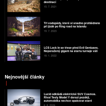
destinací
15. 7. 2021
Tři vodopády, které si snadno prohlédnete
při jízdě po Ring road na Islandu
19. 7. 2023
LCS Lock In se třese před Evil Geniuses.
Neporažený gigant na startu turnaje válí
18. 1. 2022
Nejnovější články
Lucid odkládá elektrické SUV Cosmos.
Rival Tesly Model Y dorazí později,
automobilka nechce opakovat staré
chyby
6. 8. 2026