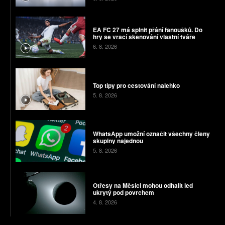
EA FC 27 má splnit přání fanoušků. Do
hry se vrací skenování vlastní tváře
6. 8. 2026
Top tipy pro cestování nalehko
5. 8. 2026
WhatsApp umožní označit všechny členy
skupiny najednou
5. 8. 2026
Otřesy na Měsíci mohou odhalit led
ukrytý pod povrchem
4. 8. 2026