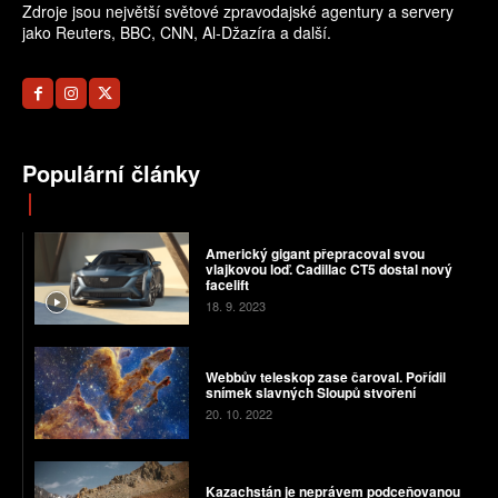
Zdroje jsou největší světové zpravodajské agentury a servery
jako Reuters, BBC, CNN, Al-Džazíra a další.
Populární články
Americký gigant přepracoval svou
vlajkovou loď. Cadillac CT5 dostal nový
facelift
18. 9. 2023
Webbův teleskop zase čaroval. Pořídil
snímek slavných Sloupů stvoření
20. 10. 2022
Kazachstán je neprávem podceňovanou