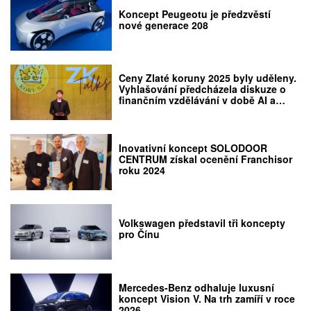
Koncept Peugeotu je předzvěstí
nové generace 208
Ceny Zlaté koruny 2025 byly uděleny.
Vyhlašování předcházela diskuze o
finančním vzdělávání v době AI a
nový koncept ZK talks
Inovativní koncept SOLODOOR
CENTRUM získal ocenění Franchisor
roku 2024
Volkswagen představil tři koncepty
pro Čínu
Mercedes-Benz odhaluje luxusní
koncept Vision V. Na trh zamíří v roce
2026