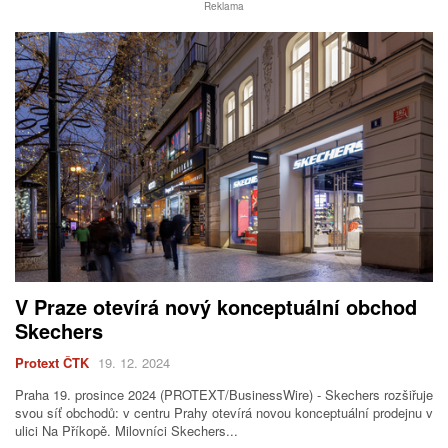
Reklama
V Praze otevírá nový konceptuální obchod
Skechers
Protext ČTK
19. 12. 2024
Praha 19. prosince 2024 (PROTEXT/BusinessWire) - Skechers rozšiřuje
svou síť obchodů: v centru Prahy otevírá novou konceptuální prodejnu v
ulici Na Příkopě. Milovníci Skechers...