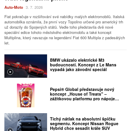
Auto-Moto
3. 7. 2026
Fiat pokračuje v rozšiřování své nabídky malých elektromobilů. Italská
automobilka oznámila, že první vozy Topolino určené pro americký trh
už dorazily do Spojených států. Vedle toho představila dvě nové
speciální edice tohoto městského elektromobilu a také koncept
Multiplina, který navazuje na legendární Fiat 600 Multipla z padesátých
let.
BMW ukázalo elektrické M3
budoucnosti. Koncept z Le Mans
vypadá jako závodní speciál
Pepsi® Global představuje nový
koncept „House of Treats" –
zážitkovou platformu pro nápoje
určenou pro místa mimo domov
Tichý nátlak na absolutní špičku
segmentu. Koncept Nissan Rogue
Hybrid chce sesadit krále SUV