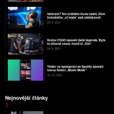
Valorant? Ten zvládám levou zadní. Účet
hvězdného „s1mpla“ pak zablokovali
29. 3. 2021
Scénu CSGO opouští další legenda. Byla
to úžasná cesta, myslí si „Xizt“
24. 9. 2021
Tinder ve spolupráci se Spotify spouští
novou funkci „Music Mode“
10. 12. 2021
Nejnovější články