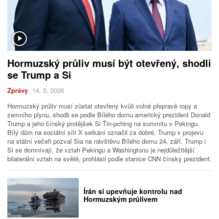
Hormuzský průliv musí být otevřený, shodli
se Trump a Si
Zprávy
14. 5. 2026
Hormuzský průliv musí zůstat otevřený kvůli volné přepravě ropy a
zemního plynu, shodli se podle Bílého domu americký prezident Donald
Trump a jeho čínský protějšek Si Ťin-pching na summitu v Pekingu.
Bílý dům na sociální síti X setkání označil za dobré. Trump v projevu
na státní večeři pozval Sia na návštěvu Bílého domu 24. září. Trump i
Si se domnívají, že vztah Pekingu a Washingtonu je nejdůležitější
bilaterální vztah na světě, prohlásil podle stanice CNN čínský prezident.
Írán si upevňuje kontrolu nad
Hormuzským průlivem