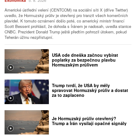
Ekonomika
5. 8. 2026
Americké ústřední velení (CENTCOM) na sociální síti X (dříve Twitter)
uvedlo, že Hormuzský průliv je otevřený pro tranzit všech komerčních
plavidel. K tomuto oznámení došlo poté, co americký ministr financí
Scott Bessent prohlásil, že dohoda s Íránem je nadosah, uvedla stanice
CNBC. Prezident Donald Trump ještě předtím pohrozil útokem, pokud
Teherán úžinu nezpřístupní.
USA ode dneška začnou vybírat
poplatky za bezpečnou plavbu
Hormuzským průlivem
Trump tvrdí, že USA by měly
spravovat Hormuzský průliv a dostat
za to zaplaceno
Je Hormuzský průliv otevřený?
Trump a Írán vysílají opačné signály