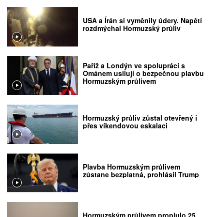
USA a Írán si vyměnily údery. Napětí
rozdmýchal Hormuzský průliv
Paříž a Londýn ve spolupráci s
Ománem usilují o bezpečnou plavbu
Hormuzským průlivem
Hormuzský průliv zůstal otevřený i
přes víkendovou eskalaci
Plavba Hormuzským průlivem
zůstane bezplatná, prohlásil Trump
Hormuzským průlivem proplulo 25