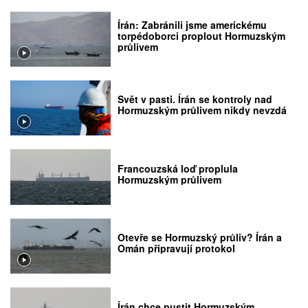
Írán: Zabránili jsme americkému
torpédoborci proplout Hormuzským
průlivem
Svět v pasti. Írán se kontroly nad
Hormuzským průlivem nikdy nevzdá
Francouzská loď proplula
Hormuzským průlivem
Otevře se Hormuzský průliv? Írán a
Omán připravují protokol
Írán chce pustit Hormuzským