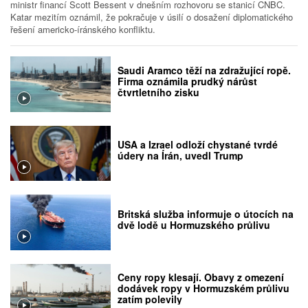
ministr financí Scott Bessent v dnešním rozhovoru se stanicí CNBC.
Katar mezitím oznámil, že pokračuje v úsilí o dosažení diplomatického
řešení americko-íránského konfliktu.
Saudi Aramco těží na zdražující ropě.
Firma oznámila prudký nárůst
čtvrtletního zisku
USA a Izrael odloží chystané tvrdé
údery na Írán, uvedl Trump
Britská služba informuje o útocích na
dvě lodě u Hormuzského průlivu
Ceny ropy klesají. Obavy z omezení
dodávek ropy v Hormuzském průlivu
zatím polevily