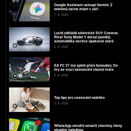
Google Assistant ustoupí Gemini. Z
telefonů začne mizet v září
7. 8. 2026
Lucid odkládá elektrické SUV Cosmos.
Rival Tesly Model Y dorazí později,
automobilka nechce opakovat staré
chyby
6. 8. 2026
EA FC 27 má splnit přání fanoušků. Do
hry se vrací skenování vlastní tváře
6. 8. 2026
Top tipy pro cestování nalehko
5. 8. 2026
WhatsApp umožní označit všechny členy
skupiny najednou